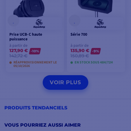
Prise UCB-C haute
Série 700
puissance
à partir de
à partir de
127,90 €
135,90 €
-10%
-9%
142,72 €
150,89 €
RÉAPPROVISIONNEMENT LE
EN STOCK SOUS 48H/72H
05/10/2026
VOIR LES MODÈLES
VOIR LES MODÈLES
VOIR PLUS
PRODUITS TENDANCIELS
VOUS POURRIEZ AUSSI AIMER