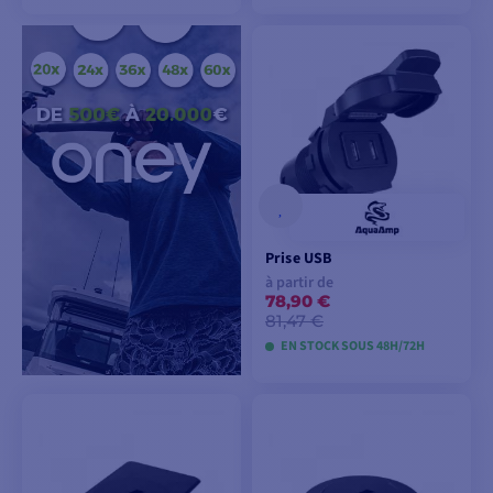
VOIR LES MODÈLES
AJOUTER AU
PANIER
Prise USB
à partir de
78,90 €
81,47 €
EN STOCK SOUS 48H/72H
VOIR LES MODÈLES