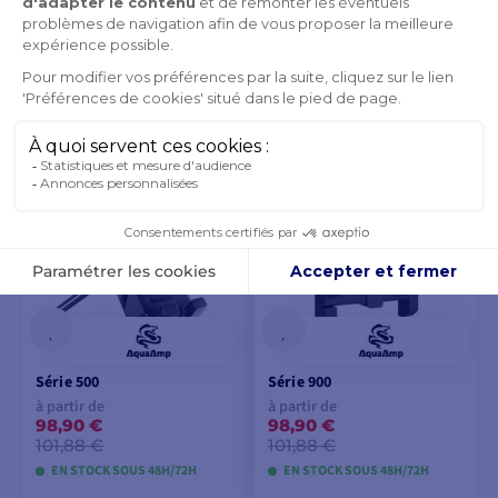
Série 300
à partir de
86,90 €
89,63 €
EN STOCK SOUS 48H/72H
VOIR LES MODÈLES
Série 500
Série 900
à partir de
à partir de
98,90 €
98,90 €
101,88 €
101,88 €
EN STOCK SOUS 48H/72H
EN STOCK SOUS 48H/72H