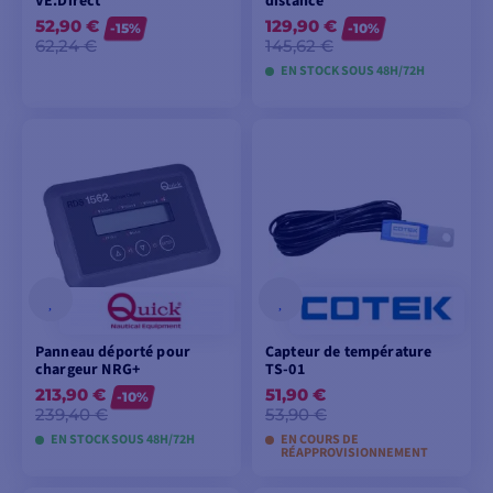
VE.Direct
distance
52,90 €
129,90 €
-15%
-10%
62,24 €
145,62 €
EN STOCK SOUS 48H/72H
AJOUTER AU
AJOUTER AU
PANIER
PANIER
Panneau déporté pour
Capteur de température
chargeur NRG+
TS-01
213,90 €
51,90 €
-10%
239,40 €
53,90 €
EN STOCK SOUS 48H/72H
EN COURS DE
RÉAPPROVISIONNEMENT