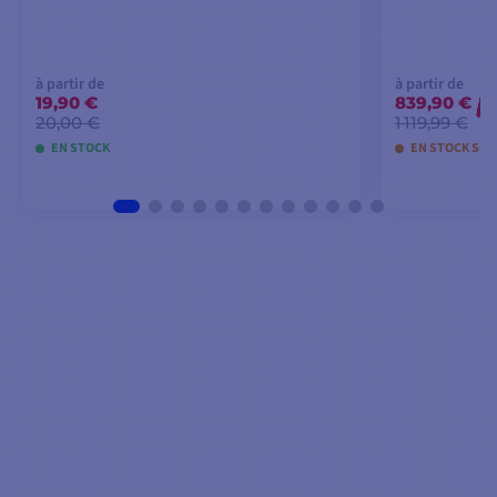
à partir de
à partir de
19,90 €
839,90 €
-
20,00 €
1 119,99 €
EN STOCK
EN STOCK SOUS
VOIR LES MODÈLES
VO