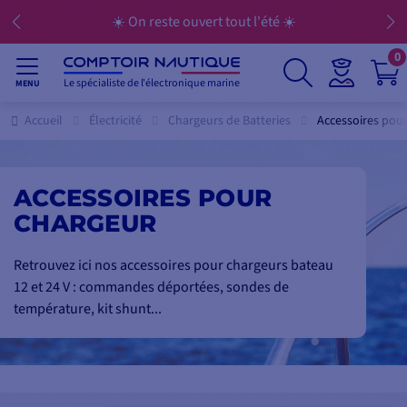
☀️ On reste ouvert tout l'été ☀️
0
Le spécialiste de l'électronique marine
MENU
Accueil
Électricité
Chargeurs de Batteries
Accessoires pou
ACCESSOIRES POUR
CHARGEUR
Retrouvez ici nos accessoires pour chargeurs bateau
12 et 24 V : commandes déportées, sondes de
température, kit shunt...