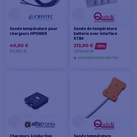
Sonde température pour
Sonde de température
chargeurs HPOWER
batterie avec interface
KTB4
49,90 €
213,90 €
-10%
52,80 €
239,40 €
EN STOCK SOUS 48H/72H
AJOUTER AU
AJOUTER AU
PANIER
PANIER
Chargeurs à induction
Sonde température