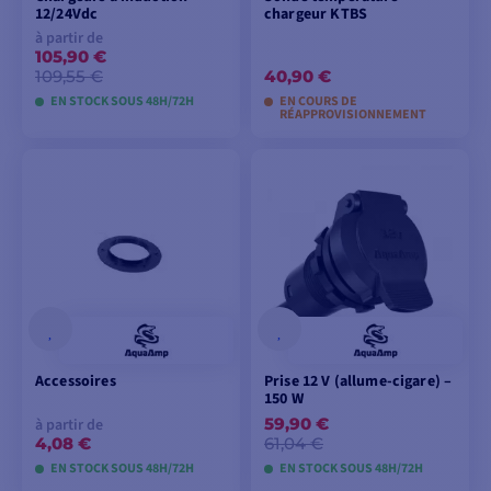
12/24Vdc
chargeur KTBS
à partir de
105,90 €
109,55 €
40,90 €
EN STOCK SOUS 48H/72H
EN COURS DE
RÉAPPROVISIONNEMENT
VOIR LES MODÈLES
AJOUTER AU
PANIER
Accessoires
Prise 12 V (allume-cigare) –
150 W
59,90 €
à partir de
4,08 €
61,04 €
EN STOCK SOUS 48H/72H
EN STOCK SOUS 48H/72H