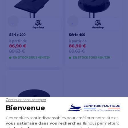
Série 200
Série 400
à partir de
à partir de
86,90 €
86,90 €
89,63 €
89,63 €
EN STOCK SOUS 48H/72H
EN STOCK SOUS 48H/72H
VOIR LES MODÈLES
VOIR LES MODÈLES