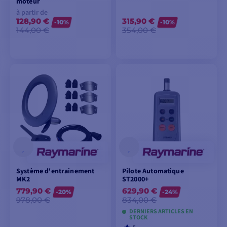
moteur
à partir de
128,90 €
315,90 €
-10%
-10%
144,00 €
354,00 €
VOIR LES MODÈLES
AJOUTER AU
PANIER
Système d'entrainement
Pilote Automatique
MK2
ST2000+
779,90 €
629,90 €
-20%
-24%
978,00 €
834,00 €
DERNIERS ARTICLES EN
STOCK