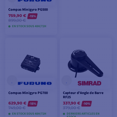
Compas Minigyro PG500
759,90 €
-15%
899,00 €
EN STOCK SOUS 48H/72H
AJOUTER AU
PANIER
Compas Minigyro PG700
Capteur d'Angle de Barre
RF25
629,90 €
337,90 €
-15%
-10%
749,00 €
379,00 €
EN STOCK SOUS 48H/72H
DERNIERS ARTICLES EN
STOCK