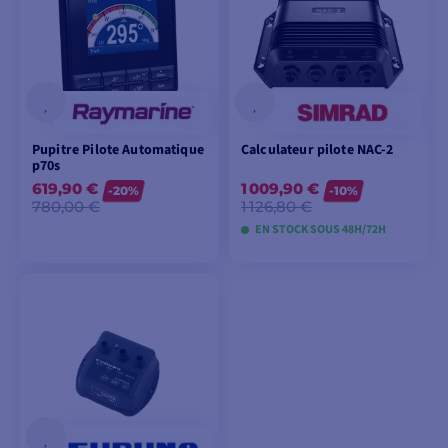
Pupitre Pilote Automatique
Calculateur pilote NAC-2
p70s
619,90 €
1 009,90 €
-20%
-10%
780,00 €
1 126,80 €
EN STOCK SOUS 48H/72H
AJOUTER AU
AJOUTER AU
PANIER
PANIER