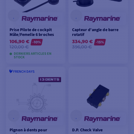
Prise Pilote de cockpit
Capteur d'angle de barre
Mâle/Femelle 6 broches
rotatif
106,90 €
334,90 €
-10%
-15%
120,00 €
396,00 €
DERNIERS ARTICLES EN
STOCK
🐓 FRENCH DAYS
AJOUTER AU
AJOUTER AU
PANIER
PANIER
Pignon à dents pour
D.P. Check Valve