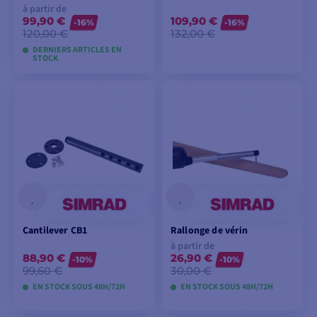
à partir de
99,90 €
109,90 €
-16%
-16%
120,00 €
132,00 €
DERNIERS ARTICLES EN
STOCK
VOIR LES MODÈLES
AJOUTER AU
PANIER
Cantilever CB1
Rallonge de vérin
à partir de
88,90 €
26,90 €
-10%
-10%
99,60 €
30,00 €
EN STOCK SOUS 48H/72H
EN STOCK SOUS 48H/72H