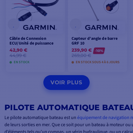
Câble de Connexion
Capteur d'angle de barre
ECU/Unité de puissance
GRF 10
42,90 €
239,90 €
-10%
44,99 €
269,00 €
EN STOCK
EN STOCK SOUS 4 À 6 JOURS
AJOUTER AU
AJOUTER AU
VOIR PLUS
PANIER
PANIER
PILOTE AUTOMATIQUE BATEA
Le pilote automatique bateau est un
équipement de navigation 
de leurs sorties en mer. Que ce soit pour un bateau à moteur ou
d’éléments tels qu’un compas, un vérin hydraulique, ou un calcula