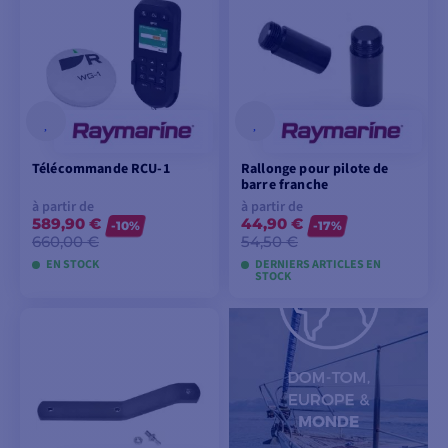
PANIER
Télécommande RCU-1
Rallonge pour pilote de
barre franche
à partir de
à partir de
589,90 €
44,90 €
-10%
-17%
660,00 €
54,50 €
EN STOCK
DERNIERS ARTICLES EN
STOCK
VOIR LES MODÈLES
VOIR LES MODÈLES