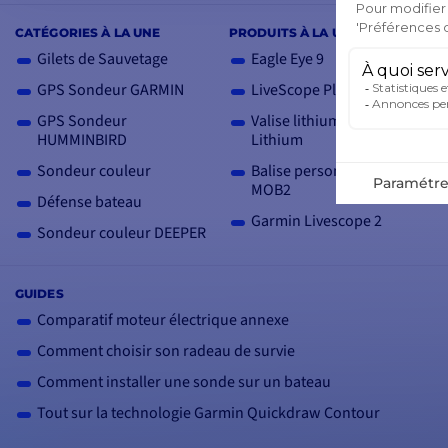
CATÉGORIES À LA UNE
PRODUITS À LA UNE
Gilets de Sauvetage
Eagle Eye 9
GPS Sondeur GARMIN
LiveScope Plus LVS34
GPS Sondeur
Valise lithium Ion 12V SH
HUMMINBIRD
Lithium
Sondeur couleur
Balise personnelle AIS
MOB2
Défense bateau
Garmin Livescope 2
Sondeur couleur DEEPER
GUIDES
Comparatif moteur électrique annexe
Comment choisir son radeau de survie
Comment installer une sonde sur un bateau
Tout sur la technologie Garmin Quickdraw Contour