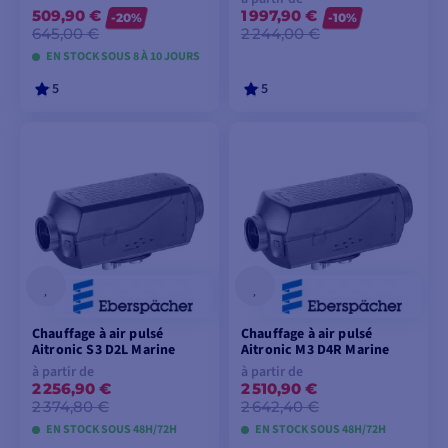
509,90 €
1 997,90 €
-20%
-10%
645,00 €
2 244,00 €
EN STOCK SOUS 8 À 10 JOURS
5
5
VOIR LES MODÈLES
VOIR LES MODÈLES
Chauffage à air pulsé
Chauffage à air pulsé
Aitronic S3 D2L Marine
Aitronic M3 D4R Marine
à partir de
à partir de
2 256,90 €
2 510,90 €
2 374,80 €
2 642,40 €
EN STOCK SOUS 48H/72H
EN STOCK SOUS 48H/72H