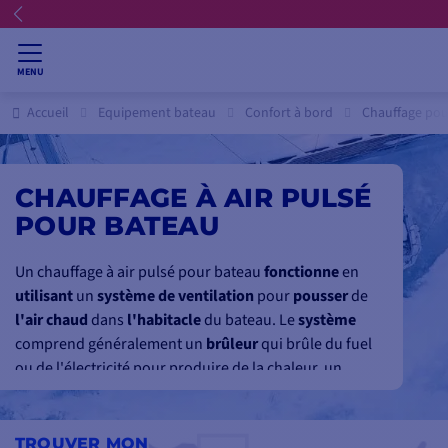
MENU
Accueil
Equipement bateau
Confort à bord
Chauffage pou
CHAUFFAGE À AIR PULSÉ
POUR BATEAU
Un chauffage à air pulsé pour bateau
fonctionne
en
utilisant
un
système de ventilation
pour
pousser
de
l'air chaud
dans
l'habitacle
du bateau. Le
système
comprend généralement un
brûleur
qui brûle du fuel
ou de l'électricité pour produire de la chaleur, un
ventilateur
pour pousser l'air chaud dans l'habitacle,
et un
réseau de conduits
pour distribuer l'air chaud
dans différentes parties du bateau.
TROUVER MON