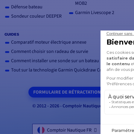
MOB2
Défense bateau
Garmin Livescope 2
Sondeur couleur DEEPER
GUIDES
Comparatif moteur électrique annexe
Comment choisir son radeau de survie
Comment installer une sonde sur un bateau
Tout sur la technologie Garmin Quickdraw Contour
FORMULAIRE DE RÉTRACTATION
© 2012 - 2026 - Comptoir Nautique
Comptoir Nautique FR