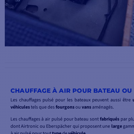
CHAUFFAGE À AIR POUR BATEAU OU
Les chauffages pulsé pour les bateaux peuvent aussi être
véhicules
tels que des
fourgons
ou
vans
aménagés.
Les chauffages à air pulsé pour bateau sont
fabriqués
par pl
dont Airtronic ou Eberspächer qui proposent une
large
gamm
à air pulsé pour tout
type
de
véhicule
.