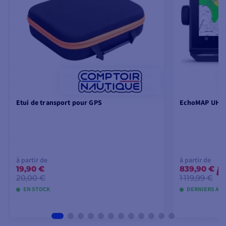
Etui de transport pour GPS
EchoMAP UHD2
à partir de
à partir de
19,90 €
839,90 €
-
20,00 €
1 119,99 €
EN STOCK
DERNIERS ART