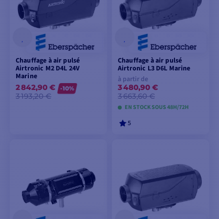
Chauffage à air pulsé
Chauffage à air pulsé
Airtronic M2 D4L 24V
Airtronic L3 D6L Marine
Marine
à partir de
2 842,90 €
3 480,90 €
-10%
3 193,20 €
3 663,60 €
EN STOCK SOUS 48H/72H
5
AJOUTER AU
VOIR LES MODÈLES
PANIER