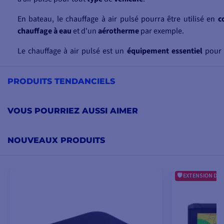
En bateau, le chauffage à air pulsé pourra être utilisé en
c
chauffage
à eau
et d'un
aérotherme
par exemple.
Le chauffage à air pulsé est un
équipement
essentiel
pour 
eau froide
. Il est disponible dans
différentes
catégories
, av
en fonction des
caractéristiques
et des
accessoires
.
PRODUITS TENDANCIELS
Il est nécessaire de
choisir
un
chauffage
adapté
à son
batea
pour
naviguer
dans des
conditions
optimales
de
confort
VOUS POURRIEZ AUSSI AIMER
Comptoir Nautique sont là pour
vous
aider
, vous re
réapprovisionnement
des
modèles
de chauffage, les
prix
, l
NOUVEAUX PRODUITS
toute aide avant et après achat.
EXTENSION DE 