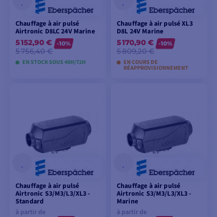
Chauffage à air pulsé
Chauffage à air pulsé XL3
Airtronic D8LC 24V Marine
D8L 24V Marine
5 152,90 €
5 170,90 €
-10%
-10%
5 756,40 €
5 809,20 €
EN STOCK SOUS 48H/72H
EN COURS DE
RÉAPPROVISIONNEMENT
AJOUTER AU
AJOUTER AU
PANIER
PANIER
Chauffage à air pulsé
Chauffage à air pulsé
Airtronic S3/M3/L3/XL3 -
Airtronic S3/M3/L3/XL3 -
Standard
Marine
à partir de
à partir de