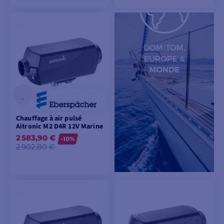
VOIR LES MODÈLES
VOIR LES MODÈLES
Chauffage à air pulsé
Aitronic M2 D4R 12V Marine
2 583,90 €
-10%
2 902,80 €
AJOUTER AU
PANIER