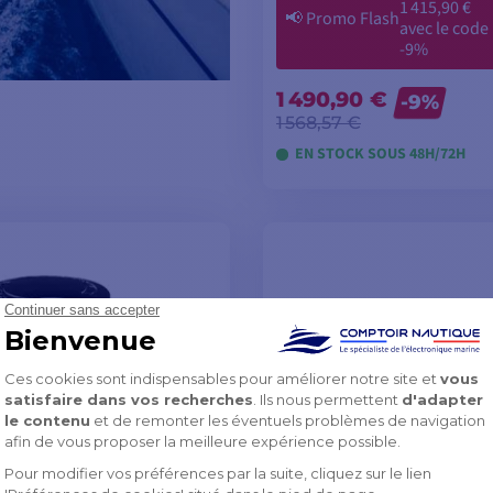
1 415,90 €
📢
Promo Flash
avec le code
-9%
1 490,90 €
-9%
1 568,57 €
EN STOCK SOUS 48H/72H
AJOUTER AU PANI