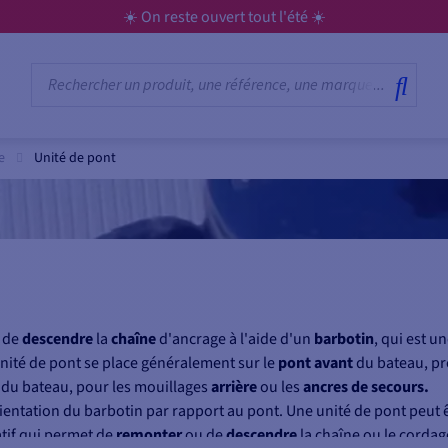
☀️ On reste ouvert tout l'été ☀️
e
Unité de pont
 de
descendre
la
chaîne
d'ancrage à l'aide d'un
barbotin
, qui est u
unité de pont se place généralement sur le
pont avant
du bateau, pr
du bateau, pour les mouillages
arrière
ou les
ancres de secours.
rientation du barbotin par rapport au pont. Une unité de pont peut 
tatif qui permet de
remonter
ou de
descendre
la chaîne ou le cordag