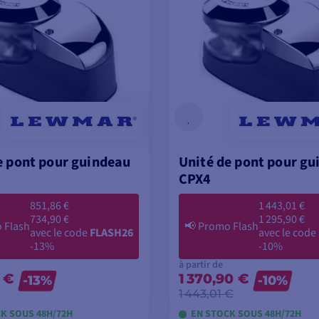
e pont pour guindeau
Unité de pont pour g
CPX4
851,86 €
1 443,01 €
734,90 €
1 295,90 €
 Flash
📢
Promo Flash
avec le code
FLASH26
avec le code
-13%
-10%
à partir de
 €
1 370,90 €
-13%
-10%
1 443,01 €
K SOUS 48H/72H
EN STOCK SOUS 48H/72H