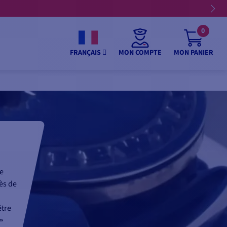
0
MON COMPTE
MON PANIER
FRANÇAIS
ne
ès de
être
e.