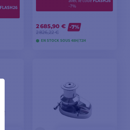
avec le code
FLASH26
-7%
FLASH26
2 685,90 €
-7%
2 826,22 €
EN STOCK SOUS 48H/72H
ER
AJOUTER AU PANIER