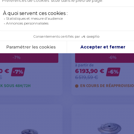
e pont pour guindeau
Unité de pont V8 avec 
bande de friction dép
3 394,15 €
6 519,59 €
3 149,90 €
6 118,90 €
 Flash
📢
Promo Flash
avec le code
FLASH26
avec le code
-7%
-6%
à partir de
90 €
6 193,90 €
-7%
-6%
€
6 519,59 €
K SOUS 48H/72H
EN COURS DE RÉAPPROVISI
OIR LES MODÈLES
VOIR LES MODÈL