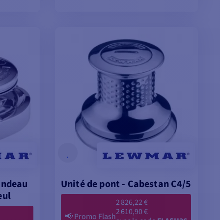
ES
AJOUTER AU PANIER
uindeau
Unité de pont - Cabestan C4/5
eul
2 826,22 €
2 610,90 €
📢
Promo Flash