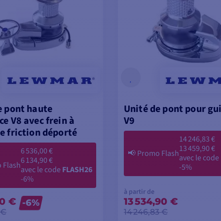
e pont haute
Unité de pont pour g
ce V8 avec frein à
V9
e friction déporté
14 246,83 €
13 459,90 €
6 536,00 €
📢
Promo Flash
avec le code
6 134,90 €
 Flash
-5%
avec le code
FLASH26
-6%
à partir de
90 €
13 534,90 €
-6%
 €
14 246,83 €