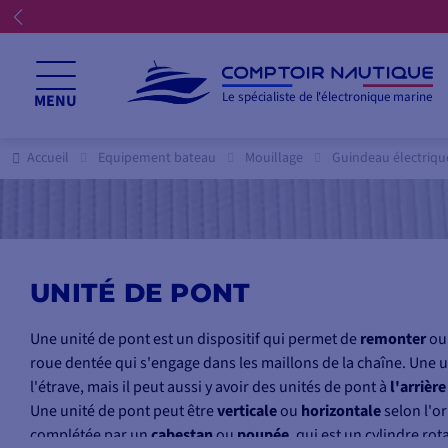
Le spécialiste de l'électronique marine
MENU
Accueil
Equipement bateau
Mouillage
Guindeau électriqu
UNITÉ DE PONT
Une unité de pont est un dispositif qui permet de
remonter
ou
roue dentée qui s'engage dans les maillons de la chaîne. Une 
l'étrave, mais il peut aussi y avoir des unités de pont à
l'arrière
Une unité de pont peut être
verticale
ou
horizontale
selon l'o
complétée par un
cabestan
ou
poupée
, qui est un cylindre ro