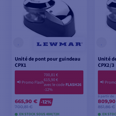
Unité de pont pour guindeau
Unité d
CPX1
CPX2/3
700,81 €
615,90 €
📢
Promo Flash
📢
Promo
avec le code
FLASH26
-12%
à partir de
665,90 €
809,90
-12%
700,81 €
851,86 €
EN STOCK SOUS 48H/72H
EN STOC