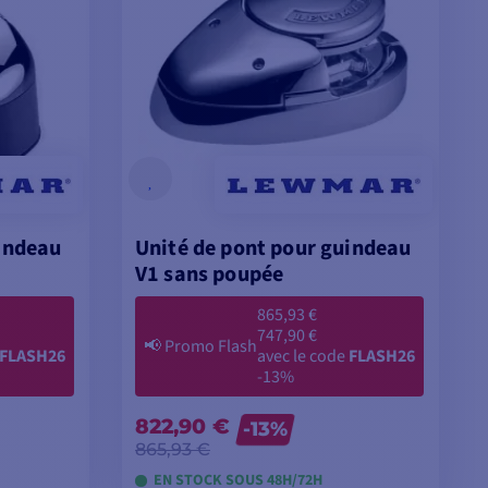
uindeau
Unité de pont pour guindeau
V1 sans poupée
865,93 €
747,90 €
📢
Promo Flash
FLASH26
avec le code
FLASH26
-13%
822,90 €
-13%
865,93 €
EN STOCK SOUS 48H/72H