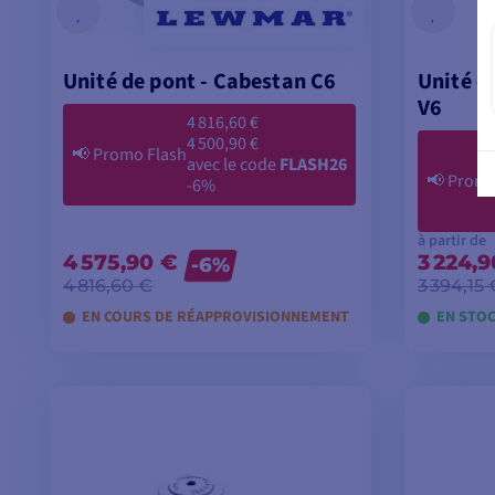
Unité de pont - Cabestan C6
Unité d
V6
4 816,60 €
4 500,90 €
📢
Promo Flash
avec le code
FLASH26
📢
Promo
-6%
à partir de
4 575,90 €
3 224,
-6%
4 816,60 €
3 394,15 
EN COURS DE RÉAPPROVISIONNEMENT
EN STOC
AJOUTER AU PANIER
V