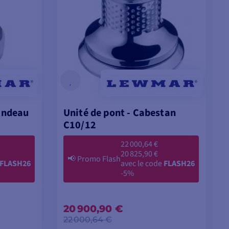
uindeau
Unité de pont - Cabestan
C10/12
22 000,64 €
20 825,90 €
📢
Promo Flash
FLASH26
avec le code
FLASH26
-5%
20 900,90 €
22 000,64 €