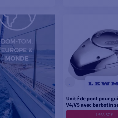
OIR LES MODÈLES
VOIR LES MODÈL
Unité de pont pour g
V4/V5 avec barbotin s
1 568,57 €