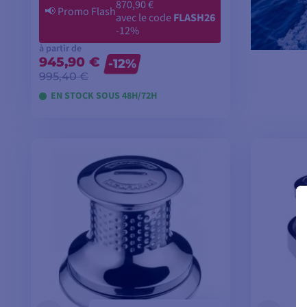
870,90 €
📢
Promo Flash
avec le code
FLASH26
-12%
à partir de
945,90 €
-12%
995,40 €
EN STOCK SOUS 48H/72H
VOIR LES MODÈLES