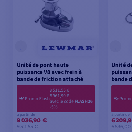
Unité de pont haute
Unité d
puissance V8 avec frein à
puissan
bande de friction attaché
bande d
9 511,55 €
8 961,90 €
📢
Promo Flash
📢
Promo
avec le code
FLASH26
-5%
à partir de
à partir de
9 036,90 €
6 209,
9 511,55 €
6 536,00