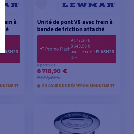
frein à
Unité de pont V8 avec frein à
orté
bande de friction attaché
9 177,30 €
8 643,90 €
📢
Promo Flash
FLASH26
avec le code
FLASH26
-5%
à partir de
8 718,90 €
9 177,30 €
ONNEMENT
EN COURS DE RÉAPPROVISIONNEMENT
ES
VOIR LES MODÈLES