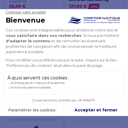
à partir de
35,90 €
137,90 €
-10%
36,48 €
153,45 €
EN STOCK SOUS 48H/72H
EN STOCK SOUS 8 À 10 JOURS
VOIR LES MODÈLES
VOIR LES MODÈLES
Attache remorque
44,90 €
46,03 €
EN STOCK SOUS 48H/72H