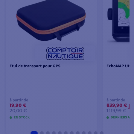
Etui de transport pour GPS
EchoMAP UHD2
à partir de
à partir de
19,90 €
839,90 €
-
20,00 €
1 119,99 €
EN STOCK
DERNIERS ART