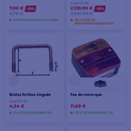
à partir de
7,90 €
2 319,90 €
-10%
-10%
8,78 €
2 592,00 €
EN STOCK SOUS 8 À 10 JOURS
EN COURS DE
RÉAPPROVISIONNEMENT
VOIR LES MODÈLES
VOIR LES MODÈLES
Brides finition zinguée
Feu de remorque
à partir de
4,34 €
11,68 €
EN STOCK SOUS 48H/72H
EN STOCK SOUS 48H/72H