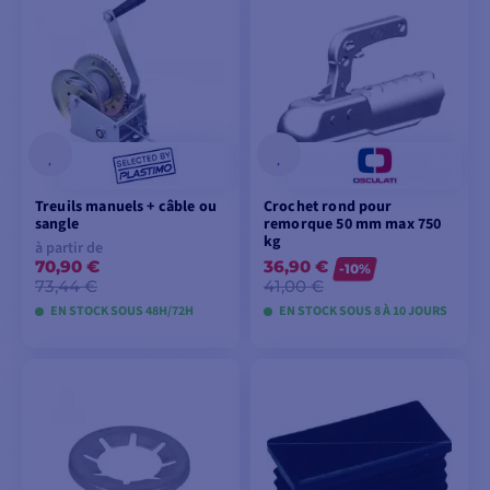
AJOUTER AU
PANIER
Treuils manuels + câble ou
Crochet rond pour
sangle
remorque 50 mm max 750
kg
à partir de
70,90 €
36,90 €
-10%
73,44 €
41,00 €
EN STOCK SOUS 48H/72H
EN STOCK SOUS 8 À 10 JOURS
VOIR LES MODÈLES
VOIR LES MODÈLES