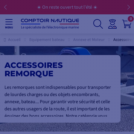
☀️ On reste ouvert tout l'été ☀️
0
Le spécialiste de l'électronique marine
MENU
Accueil
Equipement bateau
Annexe et Moteur
Accessoire
ACCESSOIRES
REMORQUE
Les remorques sont indispensables pour transporter
de lourdes charges ou des objets encombrants,
annexe, bateau... Pour garantir votre sécurité et celle
des autres usagers de la route, il est important de les
équiper des bons accessoires. Notre catégorie vous
offre un large choix d'accessoires pour remorques.
Que vous cherchez des pièces de rechange,