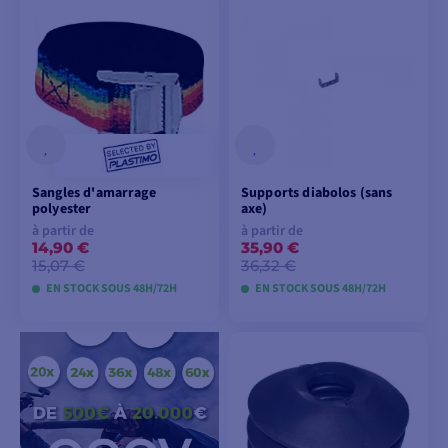
VOIR LES MODÈLES
AJOUTER AU
PANIER
Sangles d'amarrage
Supports diabolos (sans
polyester
axe)
à partir de
à partir de
14,90 €
35,90 €
15,07 €
36,32 €
EN STOCK SOUS 48H/72H
EN STOCK SOUS 48H/72H
VOIR LES MODÈLES
VOIR LES MODÈLES