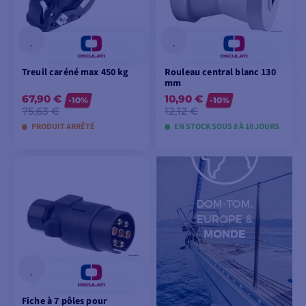
Treuil caréné max 450 kg
Rouleau central blanc 130
mm
67,90 €
10,90 €
-10%
-10%
75,63 €
12,12 €
PRODUIT ARRÊTÉ
EN STOCK SOUS 8 À 10 JOURS
VOIR LES MODÈLES
VOIR LES MODÈLES
Fiche à 7 pôles pour