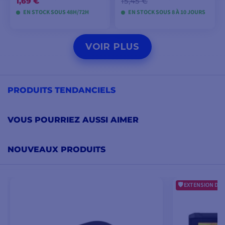
1,69 €
15,45 €
EN STOCK SOUS 48H/72H
EN STOCK SOUS 8 À 10 JOURS
VOIR LES MODÈLES
VOIR LES MODÈLES
VOIR PLUS
PRODUITS TENDANCIELS
VOUS POURRIEZ AUSSI AIMER
NOUVEAUX PRODUITS
EXTENSION DE 