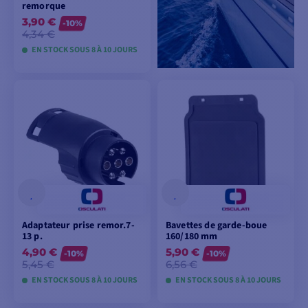
remorque
3,90 €
-10%
4,34 €
EN STOCK SOUS 8 À 10 JOURS
VOIR LES MODÈLES
Adaptateur prise remor.7-
Bavettes de garde-boue
13 p.
160/180 mm
4,90 €
5,90 €
-10%
-10%
5,45 €
6,56 €
EN STOCK SOUS 8 À 10 JOURS
EN STOCK SOUS 8 À 10 JOURS