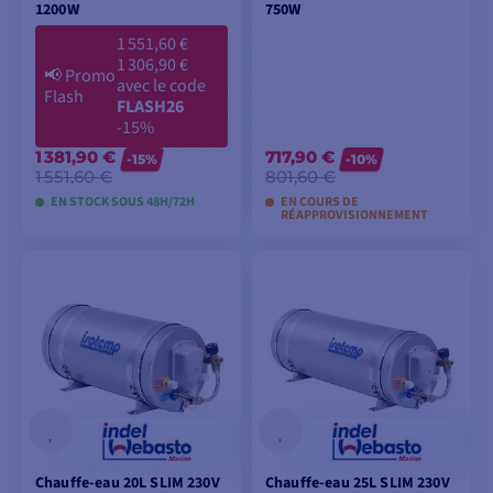
1200W
750W
1 551,60 €
1 306,90 €
📢
Promo
avec le code
Flash
FLASH26
-15%
1 381,90 €
717,90 €
-15%
-10%
1 551,60 €
801,60 €
EN STOCK SOUS 48H/72H
EN COURS DE
RÉAPPROVISIONNEMENT
AJOUTER AU
AJOUTER AU
PANIER
PANIER
Chauffe-eau 20L SLIM 230V
Chauffe-eau 25L SLIM 230V