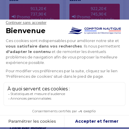
913,20 €
922,20 €
737,90 €
745,90 €
📢
Promo
📢
Promo
avec le code
avec le code
Flash
Flash
FLASH26
FLASH26
-19%
-19%
812,90 €
820,90 €
-19%
-19%
913,20 €
922,20 €
EN COURS DE
EN COURS DE
RÉAPPROVISIONNEMENT
RÉAPPROVISIONNEMENT
AJOUTER AU
AJOUTER AU
PANIER
PANIER
Chauffe-eau 50L 230V
1200W avec mitigeur