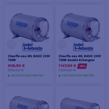
AJOUTER AU
AJOUTER AU
PANIER
PANIER
Chauffe-eau 40L BASIC 230V
Chauffe-eau 40L BASIC 230V
750W
750W double échangeur
908,90 €
1 147,90 €
-10%
956,40 €
1 281,60 €
EN STOCK SOUS 48H/72H
EN STOCK SOUS 48H/72H
AJOUTER AU
AJOUTER AU
PANIER
PANIER