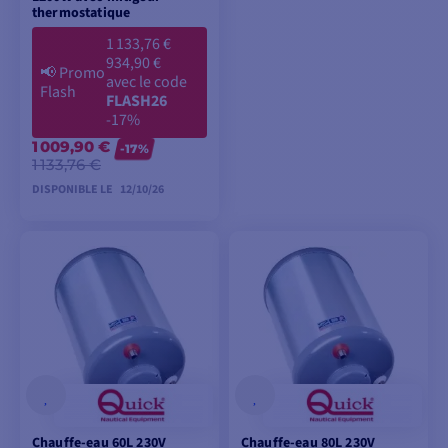
thermostatique
1 133,76 €
934,90 €
📢
Promo
avec le code
Flash
FLASH26
-17%
1 009,90 €
-17%
1 133,76 €
DISPONIBLE LE
12/10/26
PRÉCOMMANDER
Chauffe-eau 60L 230V
Chauffe-eau 80L 230V