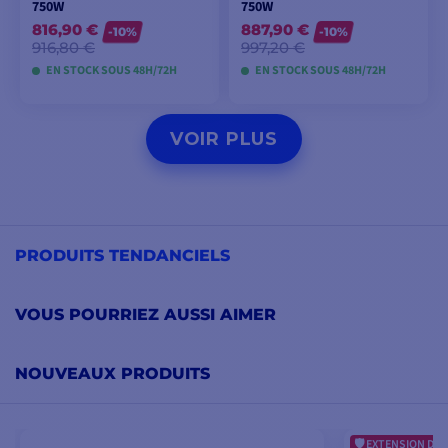
750W
750W
816,90 €
887,90 €
-10%
-10%
916,80 €
997,20 €
EN STOCK SOUS 48H/72H
EN STOCK SOUS 48H/72H
AJOUTER AU
AJOUTER AU
VOIR PLUS
PANIER
PANIER
PRODUITS TENDANCIELS
VOUS POURRIEZ AUSSI AIMER
NOUVEAUX PRODUITS
EXTENSION DE 