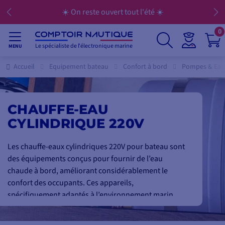
💳 Réglez vos achats en 3x, 4x, 10x, 12x… jusqu’à
0
Le spécialiste de l'électronique marine
MENU
Accueil
Equipement bateau
Confort à bord
Pompes & Eau
CHAUFFE-EAU
CYLINDRIQUE 220V
Les chauffe-eaux cylindriques 220V pour bateau sont
des équipements conçus pour fournir de l’eau
chaude à bord, améliorant considérablement le
confort des occupants. Ces appareils,
spécifiquement adaptés à l’environnement marin,
permettent d’alimenter des points d’eau tels que les
douches, les éviers ou les installations de nettoyage.