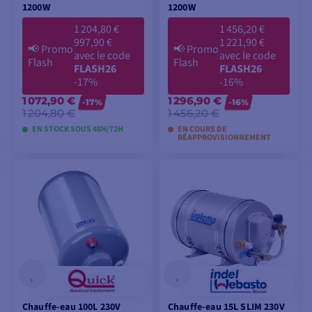
1200W
1200W
1 204,80 €
1 456,20 €
997,90 €
1 221,90 €
📢
Promo
📢
Promo
avec le code
avec le code
Flash
Flash
FLASH26
FLASH26
-17%
-16%
1 072,90 €
1 296,90 €
-17%
-16%
1 204,80 €
1 456,20 €
EN STOCK SOUS 48H/72H
EN COURS DE
RÉAPPROVISIONNEMENT
AJOUTER AU
AJOUTER AU
PANIER
PANIER
Chauffe-eau 100L 230V
Chauffe-eau 15L SLIM 230V