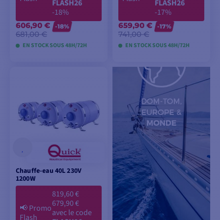
FLASH26
FLASH26
-18%
-17%
606,90 €
659,90 €
-18%
-17%
681,00 €
741,00 €
EN STOCK SOUS 48H/72H
EN STOCK SOUS 48H/72H
AJOUTER AU
AJOUTER AU
PANIER
PANIER
Chauffe-eau 40L 230V
1200W
819,60 €
679,90 €
📢
Promo
avec le code
Flash