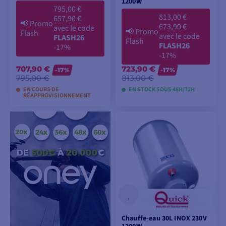
1200W
795,00 €
813,00 €
657,90 €
📢
Promo
673,90 €
avec le code
📢
Promo
Flash
avec le code
FLASH26
Flash
FLASH26
-17%
-17%
707,90 €
723,90 €
-17%
-17%
795,00 €
813,00 €
EN COURS DE
EN STOCK SOUS 48H/72H
RÉAPPROVISIONNEMENT
AJOUTER AU
AJOUTER AU
PANIER
PANIER
Chauffe-eau 30L INOX 230V