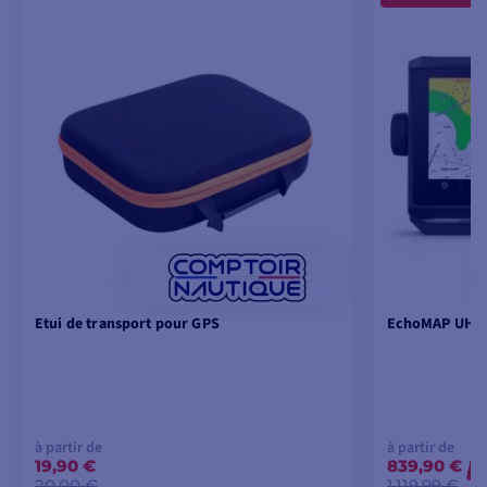
Etui de transport pour GPS
EchoMAP UHD2
à partir de
à partir de
19,90 €
839,90 €
-
20,00 €
1 119,99 €