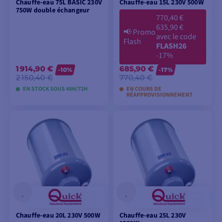
Chauffe-eau 75L BASIC 230V
Chauffe-eau 15L 230V 500W
750W double échangeur
770,40 €
635,90 €
📢
Promo
avec le code
Flash
FLASH26
-17%
1 914,90 €
685,90 €
-10%
-17%
2 150,40 €
770,40 €
EN STOCK SOUS 48H/72H
EN COURS DE
RÉAPPROVISIONNEMENT
AJOUTER AU
AJOUTER AU
PANIER
PANIER
Chauffe-eau 20L 230V 500W
Chauffe-eau 25L 230V