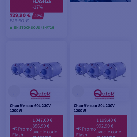
FLASH26
-17%
729,90 €
-17%
819,60 €
EN STOCK SOUS 48H/72H
AJOUTER AU
PANIER
Chauffe-eau 60L 230V
Chauffe-eau 80L 230V
1200W
1200W
1 047,00 €
1 199,40 €
856,90 €
992,90 €
📢
Promo
📢
Promo
avec le code
avec le code
Flash
Flash