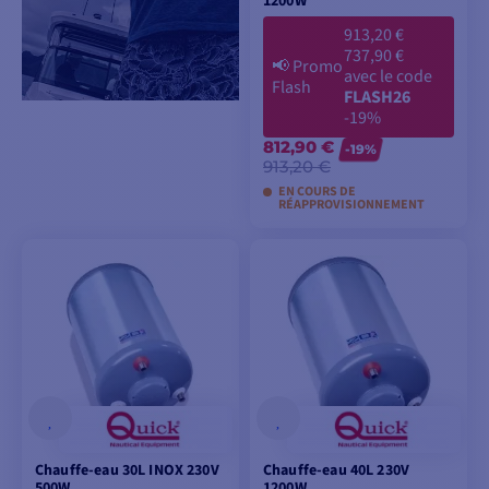
1200W
913,20 €
737,90 €
📢
Promo
avec le code
Flash
FLASH26
-19%
812,90 €
-19%
913,20 €
EN COURS DE
RÉAPPROVISIONNEMENT
AJOUTER AU
PANIER
Chauffe-eau 30L INOX 230V
Chauffe-eau 40L 230V
500W
1200W