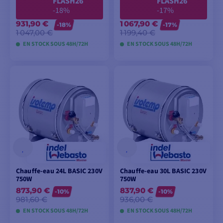
FLASH26
FLASH26
-18%
-17%
931,90 €
1 067,90 €
-18%
-17%
1 047,00 €
1 199,40 €
EN STOCK SOUS 48H/72H
EN STOCK SOUS 48H/72H
AJOUTER AU
AJOUTER AU
PANIER
PANIER
Chauffe-eau 24L BASIC 230V
Chauffe-eau 30L BASIC 230V
750W
750W
873,90 €
837,90 €
-10%
-10%
981,60 €
936,00 €
EN STOCK SOUS 48H/72H
EN STOCK SOUS 48H/72H