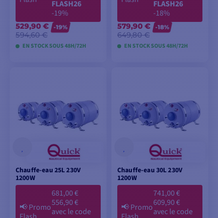
FLASH26
FLASH26
-19%
-18%
529,90 €
579,90 €
-19%
-18%
594,60 €
649,80 €
EN STOCK SOUS 48H/72H
EN STOCK SOUS 48H/72H
AJOUTER AU
AJOUTER AU
PANIER
PANIER
Chauffe-eau 25L 230V
Chauffe-eau 30L 230V
1200W
1200W
681,00 €
741,00 €
556,90 €
609,90 €
📢
Promo
📢
Promo
avec le code
avec le code
Flash
Flash