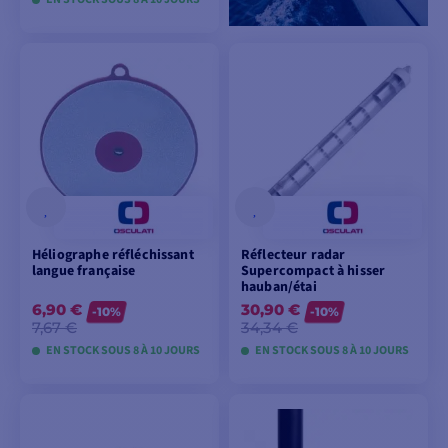
VOIR LES MODÈLES
Héliographe réfléchissant
Réflecteur radar
langue française
Supercompact à hisser
hauban/étai
6,90 €
30,90 €
-10%
-10%
7,67 €
34,34 €
EN STOCK SOUS 8 À 10 JOURS
EN STOCK SOUS 8 À 10 JOURS
VOIR LES MODÈLES
VOIR LES MODÈLES