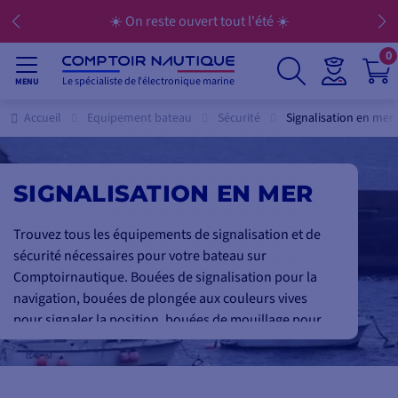
☀️ On reste ouvert tout l'été ☀️
0
Le spécialiste de l'électronique marine
MENU
Accueil
Equipement bateau
Sécurité
Signalisation en mer
SIGNALISATION EN MER
Trouvez tous les équipements de signalisation et de
sécurité nécessaires pour votre bateau sur
Comptoirnautique. Bouées de signalisation pour la
navigation, bouées de plongée aux couleurs vives
pour signaler la position, bouées de mouillage pour
sécuriser votre ancre, nous avons tout le matériel
permettant de naviguer en toute sécurité. Que ce soit
pour vos trajets en mer ou sur les lacs et rivières,