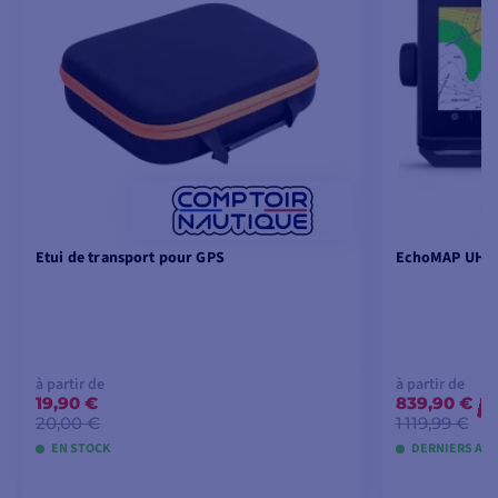
Etui de transport pour GPS
EchoMAP UHD2
à partir de
à partir de
19,90 €
839,90 €
-
20,00 €
1 119,99 €
EN STOCK
DERNIERS ART