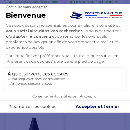
EN STOCK SOUS 8 À 10 JOURS
EN STOCK SOUS 8 À 10 JOURS
VOIR LES MODÈLES
VOIR LES MODÈLES
Compresseur 12V M4 +
relais
58,90 €
60,90 €
EN STOCK SOUS 48H/72H
AJOUTER AU
PANIER