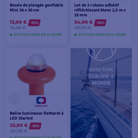
Bouée de plongée gonflable
Lot de 2 rubans adhésif
Mini 38 x 50 cm
réfléchissant blanc 2,5 m x
25 mm
13,90 €
34,90 €
-10%
-10%
15,45 €
38,79 €
EN STOCK SOUS 8 À 10 JOURS
EN STOCK SOUS 8 À 10 JOURS
VOIR LES MODÈLES
VOIR LES MODÈLES
Balise lumineuse flottante à
LED Starled
25,90 €
-10%
28,78 €
EN STOCK SOUS 8 À 10 JOURS