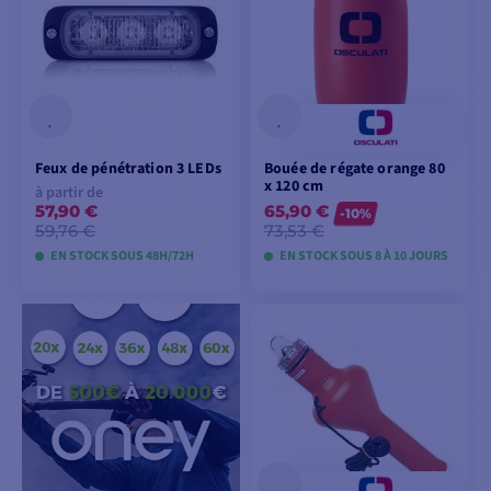
Feux de pénétration 3 LEDs
Bouée de régate orange 80
x 120 cm
à partir de
57,90 €
65,90 €
-10%
59,76 €
73,53 €
EN STOCK SOUS 48H/72H
EN STOCK SOUS 8 À 10 JOURS
VOIR LES MODÈLES
VOIR LES MODÈLES