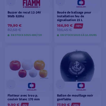
Buzzer de recul 12-24V
Bouée de balisage pour
90db 820hz
installation feu de
signalisation 15 L
79,90 €
166,90 €
-10%
82,68 €
186,45 €
EN STOCK SOUS 48H/72H
EN STOCK SOUS 8 À 10 JOURS
AJOUTER AU
VOIR LES MODÈLES
PANIER
Flotteur avec trou p.
Ballon de mouillage noir
couloir blanc 170 mm
gonflable
9,90 €
17,90 €
-9%
-10%