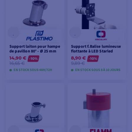
Support laiton pour hampe
Support f.Balise lumineuse
de pavillon 80° - Ø 25 mm
flottante à LED Starled
14,90 €
8,90 €
-10%
-10%
16,65 €
9,89 €
EN STOCK SOUS 48H/72H
EN STOCK SOUS 8 À 10 JOURS
AJOUTER AU
VOIR LES MODÈLES
PANIER