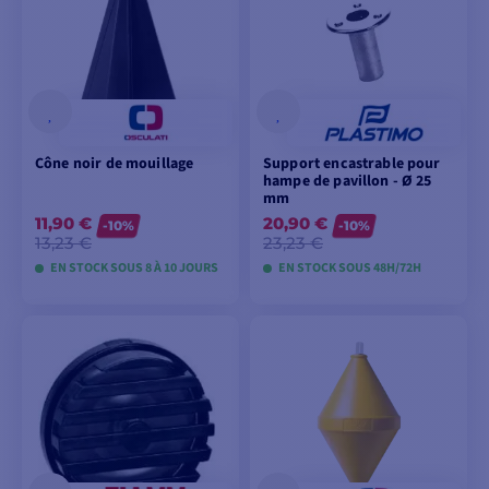
Cône noir de mouillage
Support encastrable pour
hampe de pavillon - Ø 25
mm
11,90 €
20,90 €
-10%
-10%
13,23 €
23,23 €
EN STOCK SOUS 8 À 10 JOURS
EN STOCK SOUS 48H/72H
VOIR LES MODÈLES
AJOUTER AU
PANIER