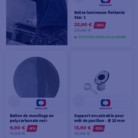
Balise lumineuse flottante
Star 1
22,90 €
-10%
25,45 €
EN STOCK SOUS 8 À 10 JOURS
VOIR LES MODÈLES
Ballon de mouillage en
Support encastrable pour
polycarbonate noir
mât de pavillon - Ø 20 mm
9,90 €
13,90 €
-9%
-10%
11,00 €
15,45 €