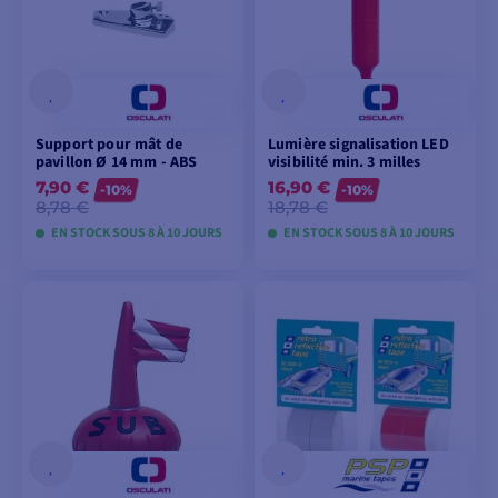
Support pour mât de
Lumière signalisation LED
pavillon Ø 14 mm - ABS
visibilité min. 3 milles
7,90 €
16,90 €
-10%
-10%
8,78 €
18,78 €
EN STOCK SOUS 8 À 10 JOURS
EN STOCK SOUS 8 À 10 JOURS
VOIR LES MODÈLES
VOIR LES MODÈLES