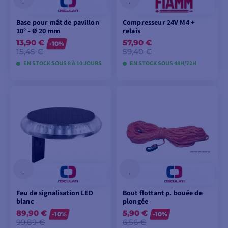
Base pour mât de pavillon
Compresseur 24V M4 +
10° - Ø 20 mm
relais
13,90 €
57,90 €
-10%
15,45 €
59,40 €
EN STOCK SOUS 8 À 10 JOURS
EN STOCK SOUS 48H/72H
VOIR LES MODÈLES
AJOUTER AU
PANIER
Feu de signalisation LED
Bout flottant p. bouée de
blanc
plongée
89,90 €
5,90 €
-10%
-10%
99,89 €
6,56 €