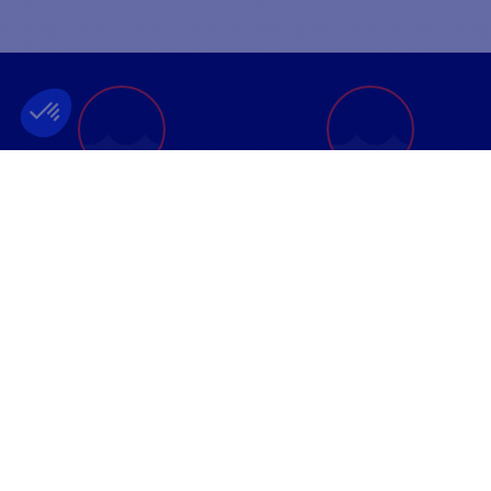
ENTREPRISE FRANÇAISE
MEILLEUR PRIX
FONDÉE EN 2012
GARANTI
INFORMATIONS
PAIEMENT SÉCURISÉ
CONTACTEZ-NOUS