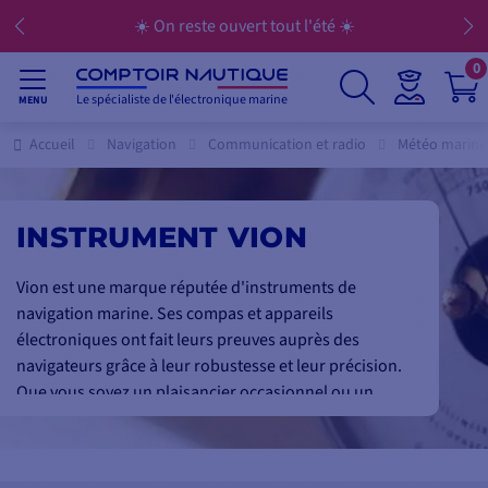
☀️ On reste ouvert tout l'été ☀️
0
Le spécialiste de l'électronique marine
MENU
Accueil
Navigation
Communication et radio
Météo marine
INSTRUMENT VION
Vion est une marque réputée d'instruments de
navigation marine. Ses compas et appareils
électroniques ont fait leurs preuves auprès des
navigateurs grâce à leur robustesse et leur précision.
Que vous soyez un plaisancier occasionnel ou un
capitaine aguerri, les produits Vion sauront vous
accompagner en mer en toute sérénité. Leur design
épuré et fonctionnel s'intègre parfaitement à tous les