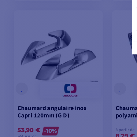
VOIR LES MODÈLES
V
Chaumard angulaire inox
Chaumar
Capri 120mm (G D)
polyam
53,90 €
à partir de
-10%
8,29 €
59,89 €