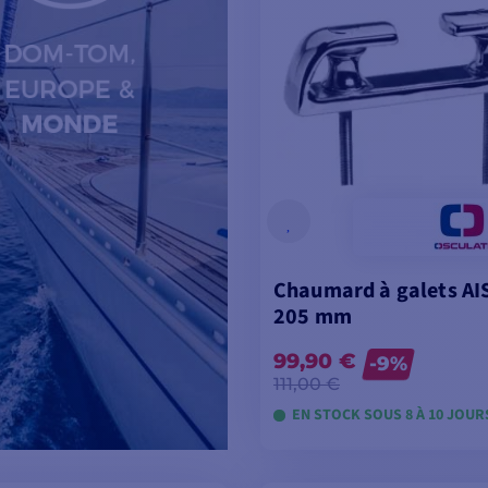
Chaumard à galets AI
205 mm
99,90 €
-9%
111,00 €
EN STOCK SOUS 8 À 10 JOUR
VOIR LES MODÈL