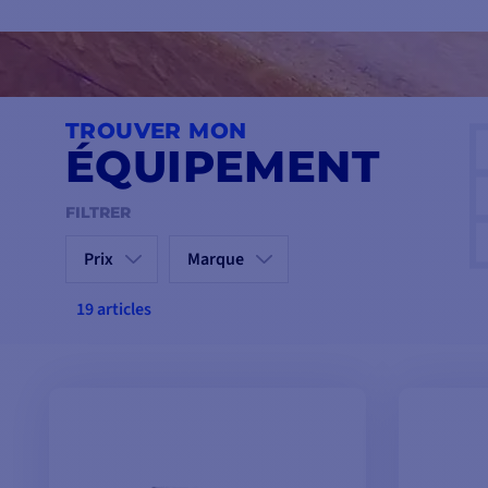
rebords du bateau. Leur installation est simple, et leur robus
plus exigeants. Que vous soyez plaisancier ou professionnel, c
pour des manœuvres toujours sécurisées.
TROUVER MON
ÉQUIPEMENT
FILTRER
Prix
Marque
19 articles