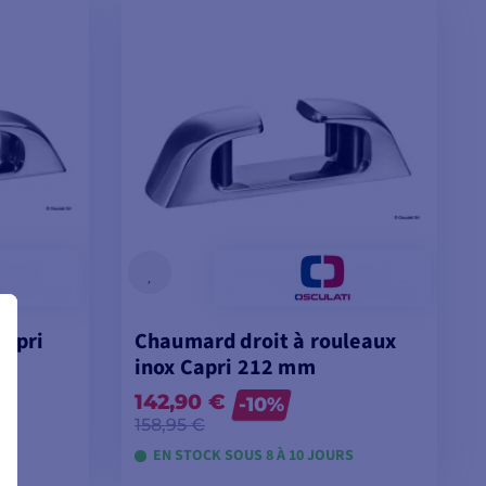
Capri
Chaumard droit à rouleaux
inox Capri 212 mm
142,90 €
-10%
158,95 €
S
EN STOCK SOUS 8 À 10 JOURS