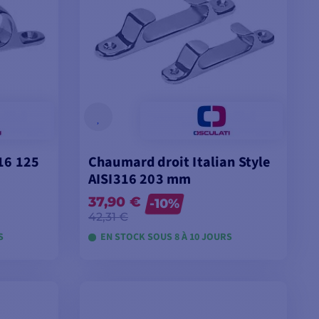
16 125
Chaumard droit Italian Style
AISI316 203 mm
37,90 €
-10%
42,31 €
S
EN STOCK SOUS 8 À 10 JOURS
ES
VOIR LES MODÈLES