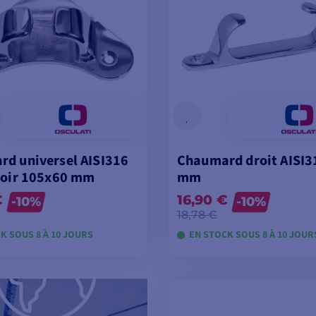
d universel AISI316
Chaumard droit AISI3
roir 105x60 mm
mm
€
16,90 €
-10%
-10%
18,78 €
K SOUS 8 À 10 JOURS
EN STOCK SOUS 8 À 10 JOUR
OIR LES MODÈLES
VOIR LES MODÈL