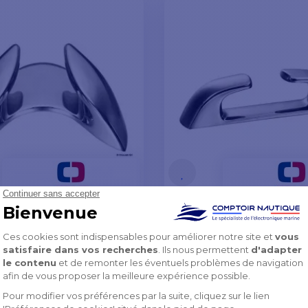
d de proue inox
Chaumard droit inox 
105 mm
120 mm
€
30,90 €
-10%
-10%
34,34 €
K SOUS 8 À 10 JOURS
EN STOCK SOUS 8 À 10 JOUR