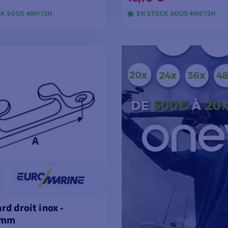
K SOUS 48H/72H
EN STOCK SOUS 48H/72H
OIR LES MODÈLES
VOIR LES MODÈL
d droit inox -
2mm