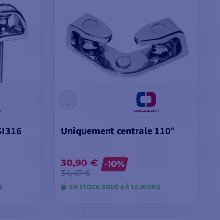
SI316
Uniquement centrale 110°
30,90 €
-10%
34,47 €
S
EN STOCK SOUS 8 À 10 JOURS
ES
VOIR LES MODÈLES