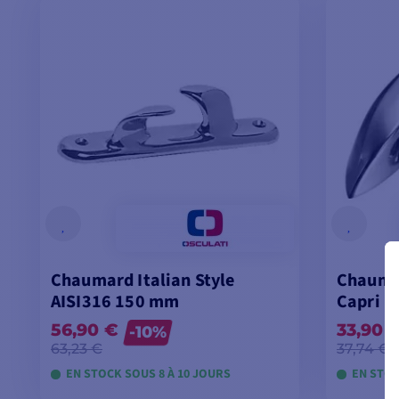
Chaumard Italian Style
Chaumar
AISI316 150 mm
Capri 
56,90 €
33,90 
-10%
63,23 €
37,74 €
EN STOCK SOUS 8 À 10 JOURS
EN STOC