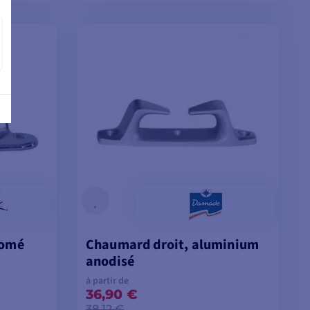
ES
VOIR LES MODÈLES
romé
Chaumard droit, aluminium
anodisé
à partir de
36,90 €
38,12 €