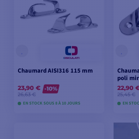
Chaumard AISI316 115 mm
Chaumar
poli mi
23,90 €
22,90 
-10%
26,63 €
25,45 €
EN STOCK SOUS 8 À 10 JOURS
EN STOC
VOIR LES MODÈLES
V