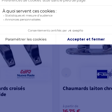
OIR LES MODÈLES
VOIR LES MODÈL
ds croisés
Chaumards laiton ch
ide
à partir de
16,75 €