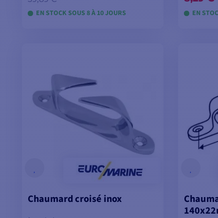
EN STOCK SOUS 8 À 10 JOURS
EN STOC
VOIR LES MODÈLES
V
Chaumard croisé inox
Chaumar
140x2