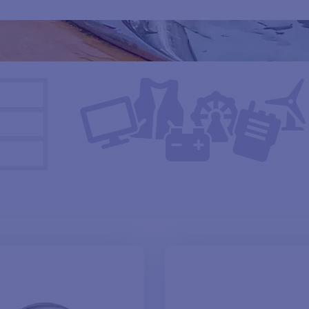
tesse garantit une utilisation durable même dans les environnements
es chaumards en inox combinent fiabilité, efficacité et design soign