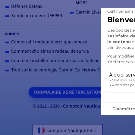
MOB2
Défense bateau
Garmin Livescope 2
Sondeur couleur DEEPER
GUIDES
Comparatif moteur électrique annexe
Comment choisir son radeau de survie
Comment installer une sonde sur un bateau
Tout sur la technologie Garmin Quickdraw Contour
FORMULAIRE DE RÉTRACTATION
© 2012 - 2026 - Comptoir Nautique
Comptoir Nautique FR