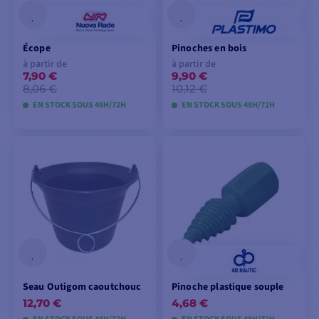
Écope
Pinoches en bois
à partir de
à partir de
7,90 €
9,90 €
8,06 €
10,12 €
EN STOCK SOUS 48H/72H
EN STOCK SOUS 48H/72H
VOIR LES MODÈLES
VOIR LES MODÈLES
Seau Outigom caoutchouc
Pinoche plastique souple
12,70 €
4,68 €