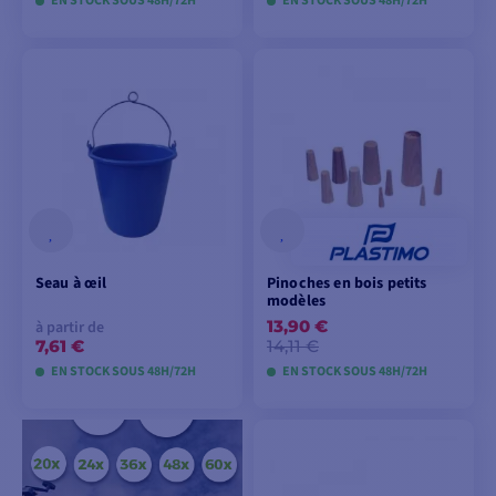
EN STOCK SOUS 48H/72H
EN STOCK SOUS 48H/72H
AJOUTER AU
AJOUTER AU
PANIER
PANIER
Seau à œil
Pinoches en bois petits
modèles
13,90 €
à partir de
7,61 €
14,11 €
EN STOCK SOUS 48H/72H
EN STOCK SOUS 48H/72H
VOIR LES MODÈLES
AJOUTER AU
PANIER