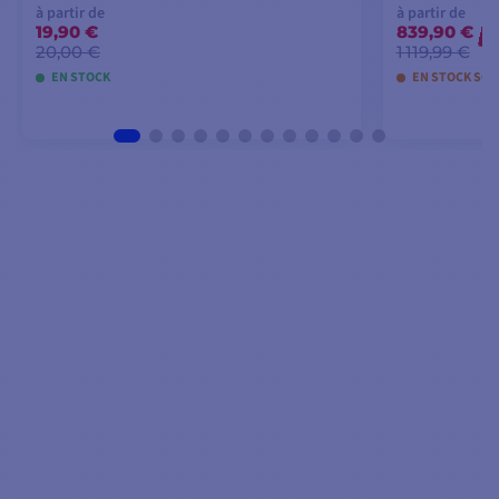
à partir de
à partir de
19,90 €
839,90 €
-
20,00 €
1 119,99 €
EN STOCK
EN STOCK SOUS
VOIR LES MODÈLES
VO