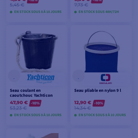
5,45 €
7,73 €
EN STOCK SOUS 8 À 10 JOURS
EN STOCK SOUS 48H/72H
VOIR LES MODÈLES
VOIR LES MODÈLES
Seau coulant en
Seau pliable en nylon 9 l
caoutchouc Yachticon
47,90 €
12,90 €
-10%
-10%
53,23 €
14,34 €
EN STOCK SOUS 8 À 10 JOURS
EN STOCK SOUS 8 À 10 JOURS
VOIR LES MODÈLES
VOIR LES MODÈLES