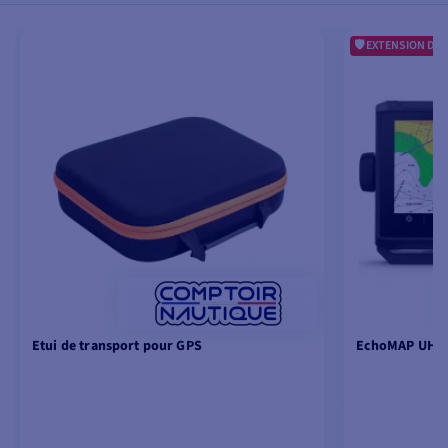
EXTENSION DE 
Etui de transport pour GPS
EchoMAP UHD2