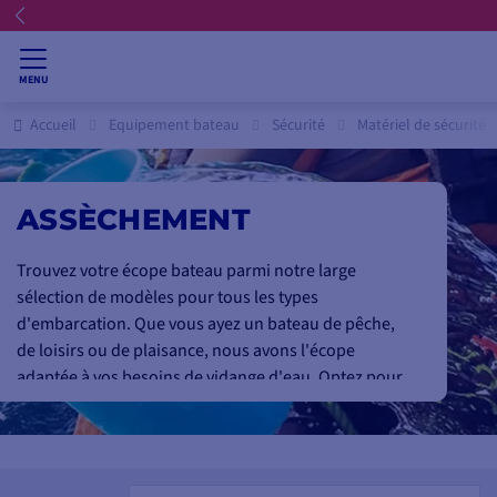
MENU
Accueil
Equipement bateau
Sécurité
Matériel de sécurité
ASSÈCHEMENT
Trouvez votre écope bateau parmi notre large
sélection de modèles pour tous les types
d'embarcation. Que vous ayez un bateau de pêche,
de loisirs ou de plaisance, nous avons l'écope
adaptée à vos besoins de vidange d'eau. Optez pour
une écope manuelle classique, une écope électrique
pour plus de confort ou une écope avec fonction de
pompage pour vider rapidement l'eau de cale.
Comparez les débits et garanties de nos écopes des