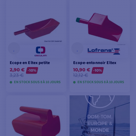
AJOUTER AU
AJOUTER AU
PANIER
PANIER
Ecope en Eltex petite
Ecope-entonnoir Eltex
2,90 €
10,90 €
-10%
-10%
3,23 €
12,12 €
EN STOCK SOUS 8 À 10 JOURS
EN STOCK SOUS 8 À 10 JOURS
VOIR LES MODÈLES
VOIR LES MODÈLES