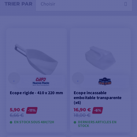
marques références comme Rule ou Xylem. Livraison
Choisir
TRIER PAR
express et paiement en plusieurs fois sur Comptoir
Nautique.
Ecope rigide - 410 x 220 mm
Ecope incassable
emboitable transparente
(x6)
5,90 €
16,90 €
-11%
-6%
6,66 €
18,00 €
EN STOCK SOUS 48H/72H
DERNIERS ARTICLES EN
STOCK