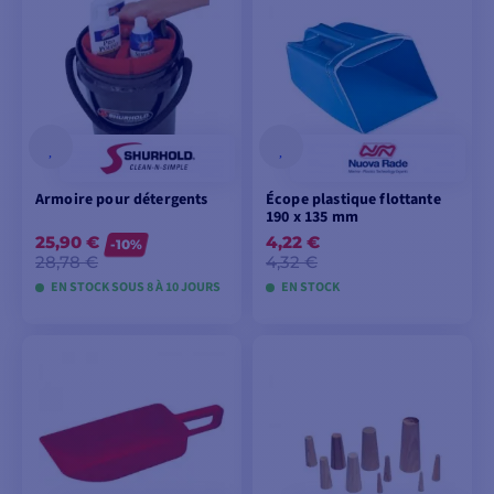
Armoire pour détergents
Écope plastique flottante
190 x 135 mm
25,90 €
4,22 €
-10%
28,78 €
4,32 €
EN STOCK SOUS 8 À 10 JOURS
EN STOCK
VOIR LES MODÈLES
AJOUTER AU
PANIER