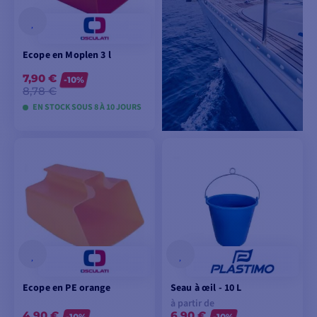
Ecope en Moplen 3 l
7,90 €
-10%
8,78 €
EN STOCK SOUS 8 À 10 JOURS
VOIR LES MODÈLES
Ecope en PE orange
Seau à œil - 10 L
à partir de
4,90 €
6,90 €
-10%
-10%