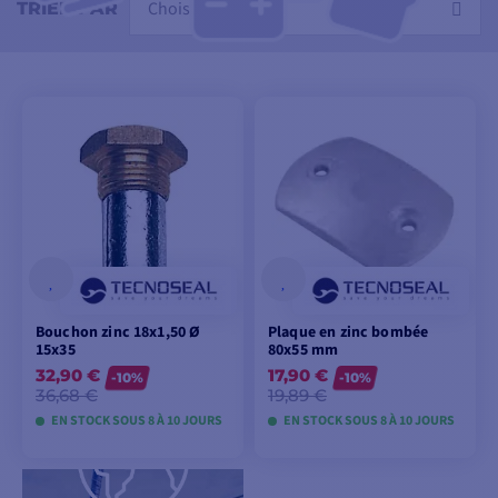
Choisir
TRIER PAR
Bouchon zinc 18x1,50 Ø
Plaque en zinc bombée
15x35
80x55 mm
32,90 €
17,90 €
-10%
-10%
36,68 €
19,89 €
EN STOCK SOUS 8 À 10 JOURS
EN STOCK SOUS 8 À 10 JOURS
VOIR LES MODÈLES
VOIR LES MODÈLES