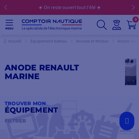
☀️ On reste ouvert tout l'été ☀️
0
Le spécialiste de l'électronique marine
MENU
Accueil
Equipement bateau
Annexe et Moteur
Anode mot
ANODE RENAULT
MARINE
TROUVER MON
ÉQUIPEMENT
FILTRER