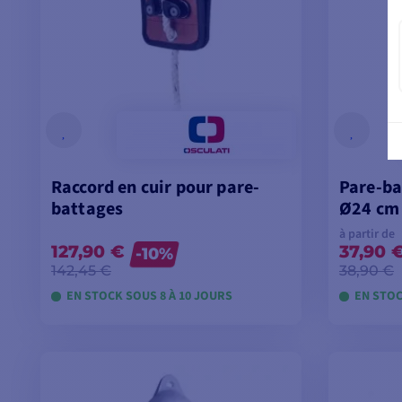
Raccord en cuir pour pare-
Pare-ba
battages
Ø24 cm
à partir de
127,90 €
37,90 
-10%
142,45 €
38,90 €
EN STOCK SOUS 8 À 10 JOURS
EN STOC
VOIR LES MODÈLES
V