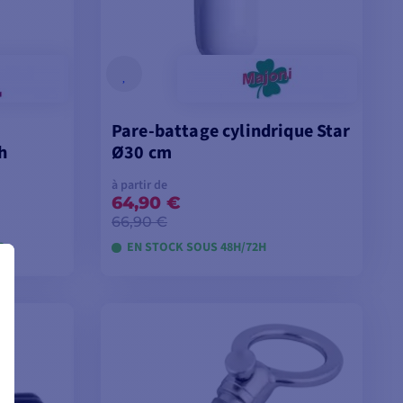
Pare-battage cylindrique Star
h
Ø30 cm
à partir de
64,90 €
66,90 €
S
EN STOCK SOUS 48H/72H
ES
VOIR LES MODÈLES