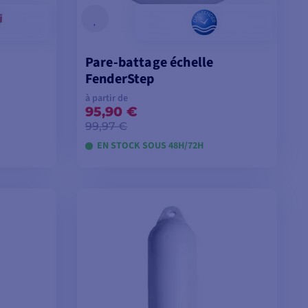
Pare-battage échelle
FenderStep
à partir de
95,90 €
99,97 €
EN STOCK SOUS 48H/72H
ES
VOIR LES MODÈLES