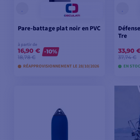
Pare-battage plat noir en PVC
Défense
Tre
à partir de
16,90 €
33,90 
-10%
18,78 €
37,74 €
RÉAPPROVISIONNEMENT LE 28/10/2026
EN STOC
VOIR LES MODÈLES
V