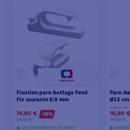
VOIR LES MODÈLES
V
Fixation pare-battage Fend
Pare-ba
Fix courante 6/8 mm
Ø15 cm
à partir de
19,90 €
18,90 
-10%
22,12 €
19,90 €
EN STOCK SOUS 8 À 10 JOURS
EN STOC