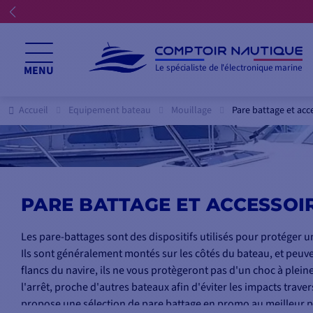
Le spécialiste de l'électronique marine
MENU
Accueil
Equipement bateau
Mouillage
Pare battage et acc
PARE BATTAGE ET ACCESSOI
Les pare-battages sont des dispositifs utilisés pour protéger u
Ils sont généralement montés sur les côtés du bateau, et peuven
flancs du navire, ils ne vous protègeront pas d'un choc à pleine
l'arrêt, proche d'autres bateaux afin d'éviter les impacts tra
propose une sélection de pare battage en promo au meilleur pr