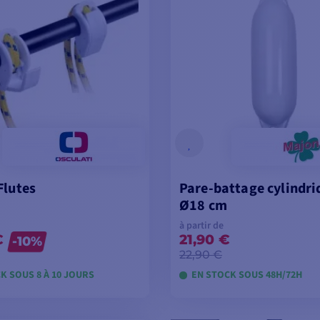
Flutes
Pare-battage cylindri
Ø18 cm
à partir de
€
21,90 €
-10%
22,90 €
K SOUS 8 À 10 JOURS
EN STOCK SOUS 48H/72H