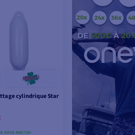
OIR LES MODÈLES
VOIR LES MODÈL
ttage cylindrique Star
€
K SOUS 48H/72H