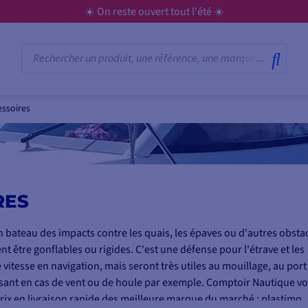
☀️ On reste ouvert tout l'été ☀️
essoires
RES
n bateau des impacts contre les quais, les épaves ou d'autres obstac
t être gonflables ou rigides. C'est une défense pour l'étrave et les
 vitesse en navigation, mais seront très utiles au mouillage, au port
versant en cas de vent ou de houle par exemple. Comptoir Nautique v
ix en livraison rapide des meilleure marque du marché : plastimo,