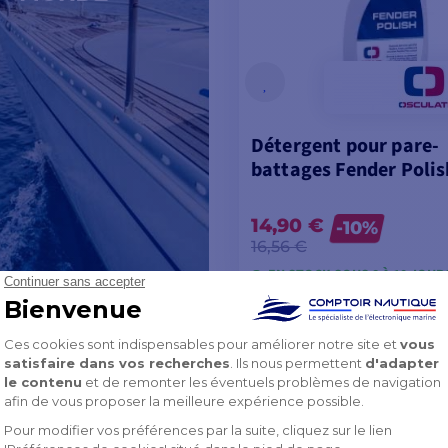
Détergent pour pare-
battages Fender Polis
14,90 €
-10%
16,56 €
EN STOCK SOUS 8 À 10 JOUR
VOIR LES MODÈL