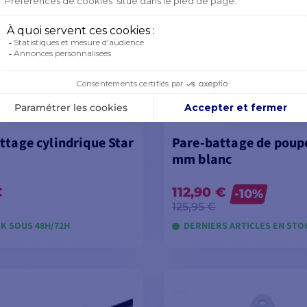
ttage cylindrique Star
Pare-battage de poup
mm blanc
€
112,90 €
-10%
125,95 €
K SOUS 48H/72H
DERNIERS ARTICLES EN STO
OIR LES MODÈLES
VOIR LES MODÈL