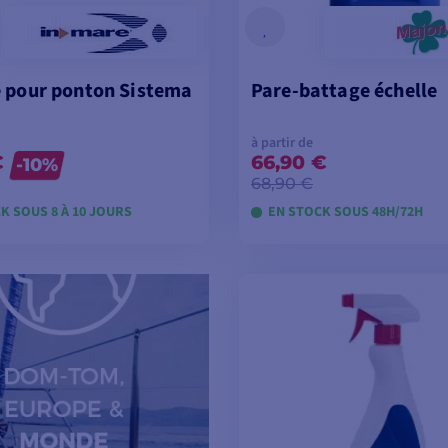
 pour ponton Sistema
Pare-battage échelle
à partir de
€
66,90 €
-10%
68,90 €
K SOUS 8 À 10 JOURS
EN STOCK SOUS 48H/72H
OIR LES MODÈLES
VOIR LES MODÈL