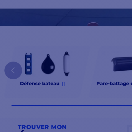
majoni, dan-fender etc..
Défense bateau
Pare-battage 
TROUVER MON