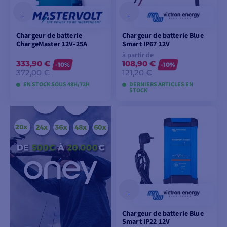
Chargeur de batterie
Chargeur de batterie Blue
ChargeMaster 12V-25A
Smart IP67 12V
à partir de
333,90 €
108,90 €
-10%
-10%
372,00 €
121,20 €
EN STOCK SOUS 48H/72H
DERNIERS ARTICLES EN
STOCK
AJOUTER AU
VOIR LES MODÈLES
PANIER
Chargeur de batterie Blue
Smart IP22 12V