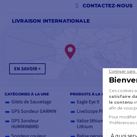
CONTACTEZ-NOUS
LIVRAISON INTERNATIONALE
EN SAVOIR +
CATÉGORIES À LA UNE
PRODUITS À LA UNE
Gilets de Sauvetage
Eagle Eye 9
GPS Sondeur GARMIN
LiveScope Plus LVS34
GPS Sondeur
Valise lithium Ion 12V SH
HUMMINBIRD
Lithium
Sondeur couleur
Balise personnelle AIS