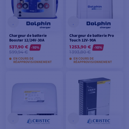
Chargeur de batterie
Chargeur de batterie Pro
Booster 12/24V-30A
Touch 12V-90A
537,90 €
1 253,90 €
-10%
-10%
599,94 €
1 393,80 €
EN COURS DE
EN COURS DE
RÉAPPROVISIONNEMENT
RÉAPPROVISIONNEMENT
AJOUTER AU
AJOUTER AU
PANIER
PANIER