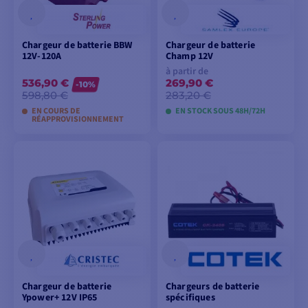
Chargeur de batterie BBW
Chargeur de batterie
12V-120A
Champ 12V
à partir de
536,90 €
269,90 €
-10%
598,80 €
283,20 €
EN COURS DE
EN STOCK SOUS 48H/72H
RÉAPPROVISIONNEMENT
AJOUTER AU
VOIR LES MODÈLES
PANIER
Chargeur de batterie
Chargeurs de batterie
Ypower+ 12V IP65
spécifiques