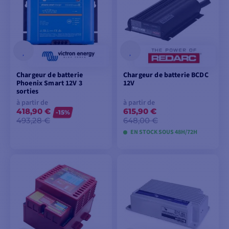
Chargeur de batterie
Chargeur de batterie BCDC
Phoenix Smart 12V 3
12V
sorties
à partir de
à partir de
418,90 €
615,90 €
-15%
493,28 €
648,00 €
EN STOCK SOUS 48H/72H
VOIR LES MODÈLES
VOIR LES MODÈLES