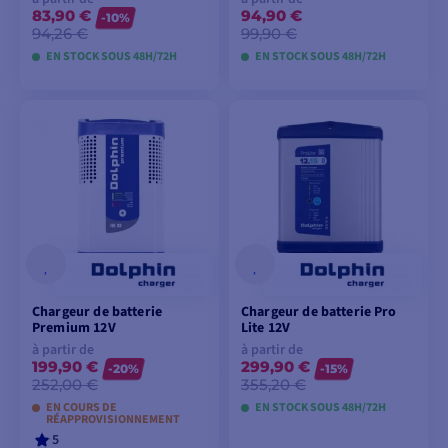
83,90 €
94,90 €
-10%
94,26 €
99,90 €
EN STOCK SOUS 48H/72H
EN STOCK SOUS 48H/72H
VOIR LES MODÈLES
VOIR LES MODÈLES
Chargeur de batterie
Chargeur de batterie Pro
Premium 12V
Lite 12V
à partir de
à partir de
199,90 €
299,90 €
-20%
-15%
252,00 €
355,20 €
EN COURS DE
EN STOCK SOUS 48H/72H
RÉAPPROVISIONNEMENT
5