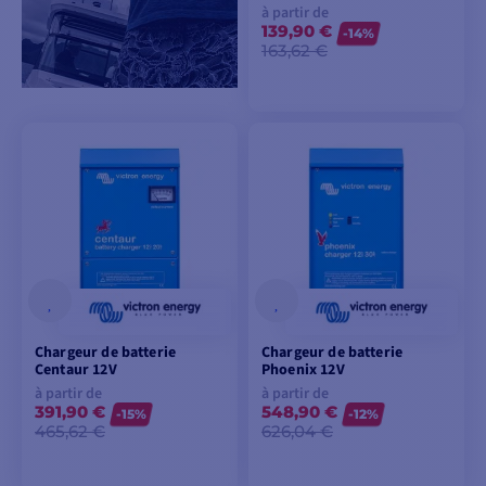
à partir de
139,90 €
-14%
163,62 €
VOIR LES MODÈLES
Chargeur de batterie
Chargeur de batterie
Centaur 12V
Phoenix 12V
à partir de
à partir de
391,90 €
548,90 €
-15%
-12%
465,62 €
626,04 €