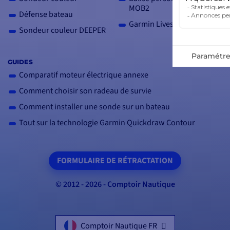
MOB2
Défense bateau
Garmin Livescope 2
Sondeur couleur DEEPER
GUIDES
Comparatif moteur électrique annexe
Comment choisir son radeau de survie
Comment installer une sonde sur un bateau
Tout sur la technologie Garmin Quickdraw Contour
FORMULAIRE DE RÉTRACTATION
© 2012 - 2026 - Comptoir Nautique
Comptoir Nautique FR