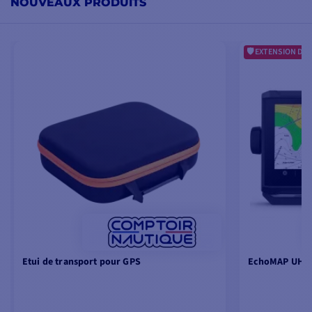
NOUVEAUX PRODUITS
EXTENSION DE 
Etui de transport pour GPS
EchoMAP UHD2