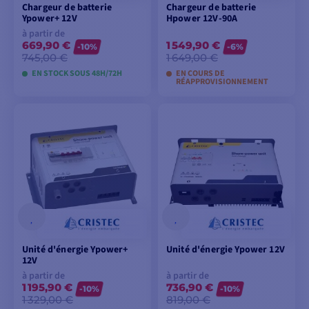
Chargeur de batterie
Chargeur de batterie
Ypower+ 12V
Hpower 12V-90A
à partir de
669,90 €
1 549,90 €
-10%
-6%
745,00 €
1 649,00 €
EN STOCK SOUS 48H/72H
EN COURS DE
RÉAPPROVISIONNEMENT
VOIR LES MODÈLES
AJOUTER AU
PANIER
Unité d'énergie Ypower+
Unité d'énergie Ypower 12V
12V
à partir de
à partir de
1 195,90 €
736,90 €
-10%
-10%
1 329,00 €
819,00 €