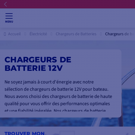
MENU
Accueil
Électricité
Chargeurs de Batteries
Chargeurs de bat
CHARGEURS DE
BATTERIE 12V
Ne soyez jamais à court d'énergie avec notre
sélection de chargeurs de batterie 12V pour bateau.
Nous avons choisi des chargeurs de batterie de haute
qualité pour vous offrir des performances optimales
et une fiabilité inégalée. Nos chargeurs de batterie
12V sont conçus pour répondre aux besoins de tous
les types d'embarcations, des petits bateaux aux
grands navires. Ils sont équipés des dernières
TROUVER MON