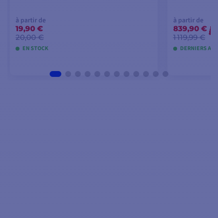
à partir de
à partir de
19,90 €
839,90 €
-
20,00 €
1 119,99 €
EN STOCK
DERNIERS ART
VOIR LES MODÈLES
VO