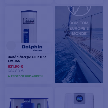
VOIR LES MODÈLES
VOIR LES MODÈLES
Unité d'énergie All In One
12V-25A
631,90 €
664,80 €
EN STOCK SOUS 48H/72H
AJOUTER AU
PANIER