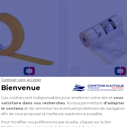
 joint papier hautes
Film de masquage 55
atures 25mmx50m
50m
€
5,90 €
-10%
-10%
6,56 €
K SOUS 8 À 10 JOURS
EN STOCK SOUS 8 À 10 JOUR