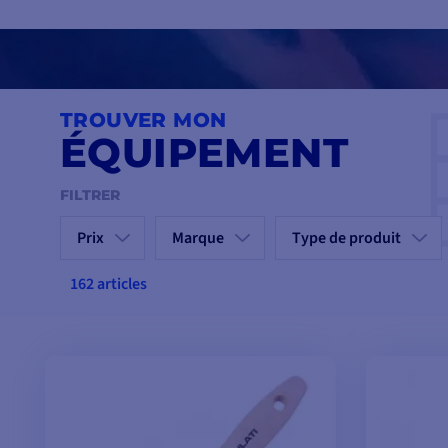
professionnels
. Commandez dès maintenant sur ComptoirNauti
vous avez besoin pour donner à votre bateau une finition impe
TROUVER MON
ÉQUIPEMENT
FILTRER
Prix
Marque
Type de produit
162 articles