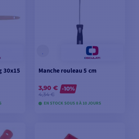
g 30x15
Manche rouleau 5 cm
3,90 €
-10%
4,34 €
S
EN STOCK SOUS 8 À 10 JOURS
ES
VOIR LES MODÈLES