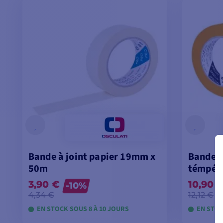
Bande à joint papier 19mm x
Bande à
50m
témpér
3,90 €
10,90 
-10%
4,34 €
12,12 €
EN STOCK SOUS 8 À 10 JOURS
EN STOC