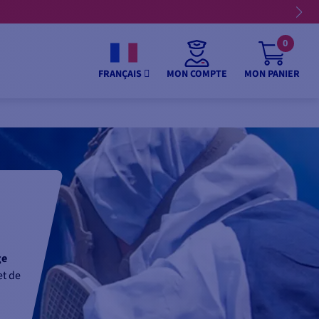
0
MON COMPTE
MON PANIER
FRANÇAIS
ge
et de
u