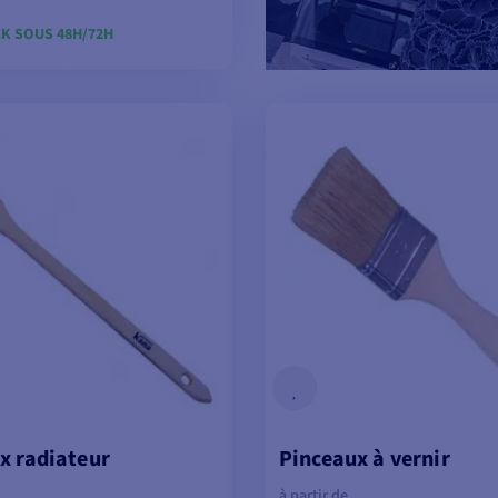
K SOUS 48H/72H
OIR LES MODÈLES
x radiateur
Pinceaux à vernir
à partir de