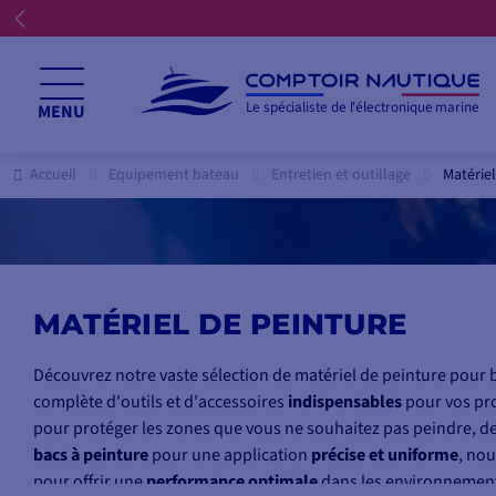
Le spécialiste de l'électronique marine
MENU
Accueil
Equipement bateau
Entretien et outillage
Matériel
MATÉRIEL DE PEINTURE
Découvrez notre vaste sélection de matériel de peinture po
complète d'outils et d'accessoires
indispensables
pour vos pro
pour protéger les zones que vous ne souhaitez pas peindre, d
bacs à peinture
pour une application
précise et uniforme
, nou
pour offrir une
performance optimale
dans les environnements