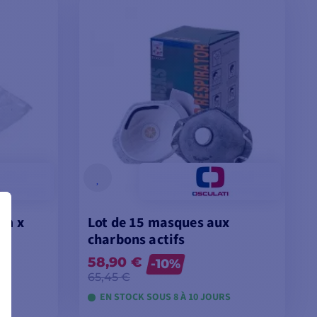
0m x
Lot de 15 masques aux
charbons actifs
58,90 €
-10%
65,45 €
S
EN STOCK SOUS 8 À 10 JOURS