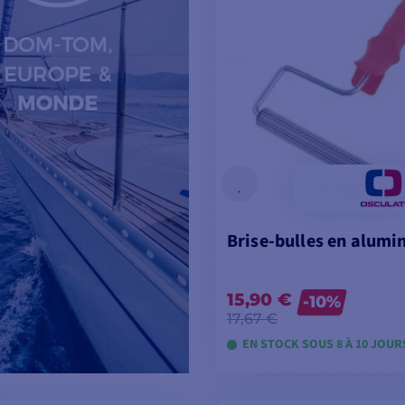
Brise-bulles en alumi
15,90 €
-10%
17,67 €
EN STOCK SOUS 8 À 10 JOUR
VOIR LES MODÈL