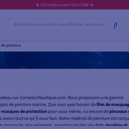
☀️ On reste ouvert tout l'été ☀️
 de peinture
ur bateau sur ComptoirNautique.com. Nous proposons une gamme
jets de peinture marine. Que vous ayez besoin de
film de masqua
e
masques de protection
pour vous-même, ou encore de
pinceaux
s avons tout ce qu'il vous faut. Notre matériel de peinture est conç
 marins les plus exigeants, garantissant des résultats
durables et