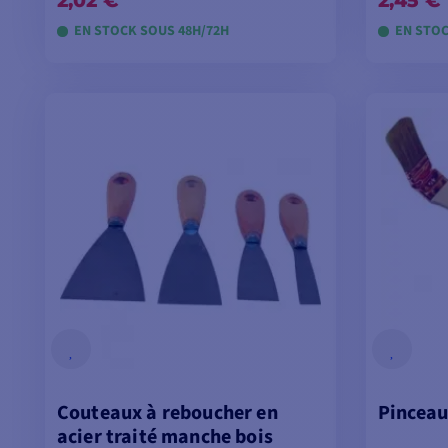
2,02 €
2,45 €
EN STOCK SOUS 48H/72H
EN STOC
VOIR LES MODÈLES
V
Couteaux à reboucher en
Pinceau
acier traité manche bois