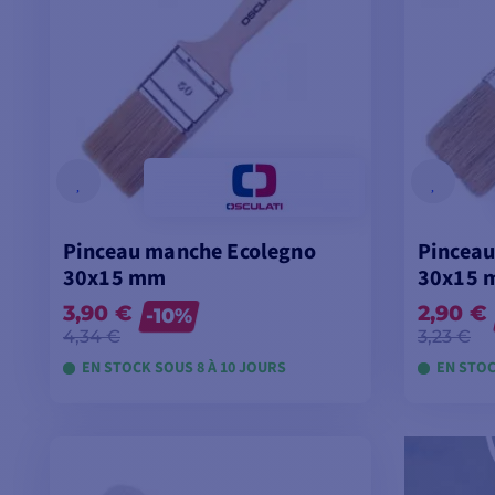
Pinceau manche Ecolegno
Pinceau
30x15 mm
30x15 
3,90 €
2,90 €
-10%
4,34 €
3,23 €
EN STOCK SOUS 8 À 10 JOURS
EN STOC
VOIR LES MODÈLES
V