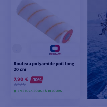
Rouleau polyamide poil long
20 cm
7,90 €
-10%
8,78 €
EN STOCK SOUS 8 À 10 JOURS
VOIR LES MODÈLES