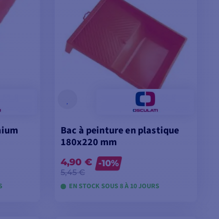
nium
Bac à peinture en plastique
180x220 mm
4,90 €
-10%
5,45 €
S
EN STOCK SOUS 8 À 10 JOURS
ES
VOIR LES MODÈLES