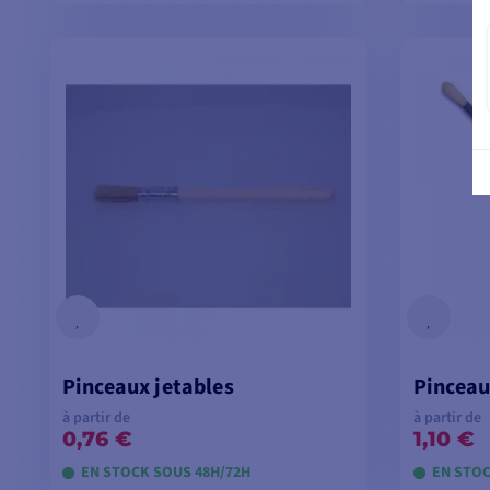
VOIR LES MODÈLES
V
Pinceaux jetables
Pinceau
à partir de
à partir de
0,76 €
1,10 €
EN STOCK SOUS 48H/72H
EN STOC