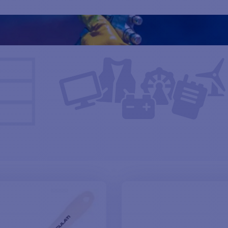
que.com pour obtenir le matériel de peinture de haute qualité do
ccable et résistante.