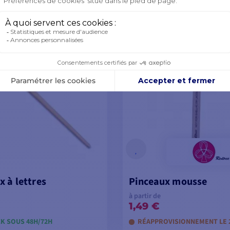
OIR LES MODÈLES
VOIR LES MODÈL
x à lettres
Pinceaux mousse
à partir de
1,49 €
K SOUS 48H/72H
RÉAPPROVISIONNEMENT LE 2