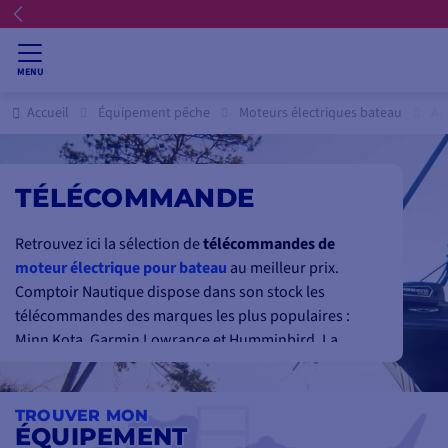
MENU
Accueil
Équipement pêche
Moteurs électriques bateau
Ac
TÉLÉCOMMANDE
Retrouvez ici la sélection de
télécommandes de
moteur électrique pour bateau
au meilleur prix.
Comptoir Nautique dispose dans son stock les
télécommandes des marques les plus populaires :
Minn Kota, Garmin Lowrance et Humminbird. La
télécommande pour moteur électrique pour
bateau
de pêche en eau douce
ou
bateau de pêche en mer
vous permet d
e contrôler bon nombre de
TROUVER MON
ÉQUIPEMENT
fonctionnalités
comme la vitesse, la direction du