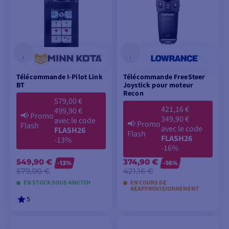
Télécommande I-Pilot Link
Télécommande FreeSteer
BT
Joystick pour moteur
Recon
579,00 €
421,16 €
499,90 €
📢
Promo
349,90 €
avec le code
📢
Promo
Flash
avec le code
FLASH26
Flash
FLASH26
-13%
-16%
549,90 €
374,90 €
-13%
-16%
579,00 €
421,16 €
EN STOCK SOUS 48H/72H
EN COURS DE
RÉAPPROVISIONNEMENT
5
AJOUTER AU
AJOUTER AU