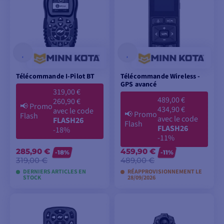
Télécommande I-Pilot BT
Télécommande Wireless -
GPS avancé
319,00 €
489,00 €
260,90 €
📢
Promo
434,90 €
avec le code
📢
Promo
Flash
avec le code
FLASH26
Flash
FLASH26
-18%
-11%
285,90 €
459,90 €
-18%
-11%
319,00 €
489,00 €
DERNIERS ARTICLES EN
RÉAPPROVISIONNEMENT LE
STOCK
28/09/2026
AJOUTER AU
PRÉCOMMANDER
PANIER