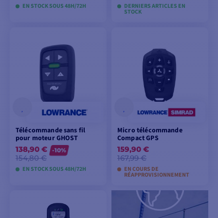
EN STOCK SOUS 48H/72H
DERNIERS ARTICLES EN
STOCK
AJOUTER AU
AJOUTER AU
PANIER
PANIER
Télécommande sans fil
Micro télécommande
pour moteur GHOST
Compact GPS
138,90 €
159,90 €
-10%
154,80 €
167,99 €
EN STOCK SOUS 48H/72H
EN COURS DE
RÉAPPROVISIONNEMENT
AJOUTER AU
AJOUTER AU
PANIER
PANIER