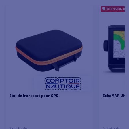
EXTENSION DE 
Etui de transport pour GPS
EchoMAP UHD2
à partir de
à partir de