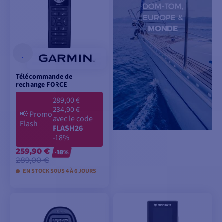
Télécommande de
rechange FORCE
289,00 €
234,90 €
📢
Promo
avec le code
Flash
FLASH26
-18%
259,90 €
-18%
289,00 €
EN STOCK SOUS 4 À 6 JOURS
AJOUTER AU
PANIER