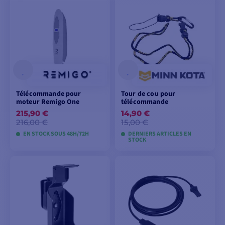
PANIER
PANIER
Télécommande pour
Tour de cou pour
moteur Remigo One
télécommande
215,90 €
14,90 €
216,00 €
15,00 €
EN STOCK SOUS 48H/72H
DERNIERS ARTICLES EN
STOCK
AJOUTER AU
AJOUTER AU
PANIER
PANIER