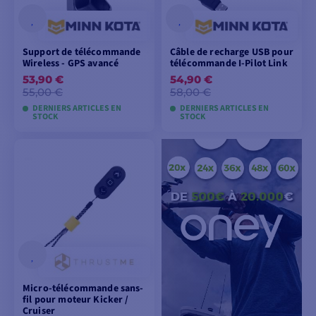
Support de télécommande
Câble de recharge USB pour
Wireless - GPS avancé
télécommande I-Pilot Link
53,90 €
54,90 €
55,00 €
58,00 €
DERNIERS ARTICLES EN
DERNIERS ARTICLES EN
STOCK
STOCK
AJOUTER AU
AJOUTER AU
PANIER
PANIER
Micro-télécommande sans-
fil pour moteur Kicker /
Cruiser