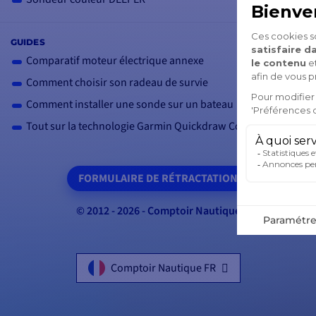
GUIDES
Comparatif moteur électrique annexe
Comment choisir son radeau de survie
Comment installer une sonde sur un bateau
Tout sur la technologie Garmin Quickdraw Contour
FORMULAIRE DE RÉTRACTATION
© 2012 - 2026 - Comptoir Nautique
Comptoir Nautique FR