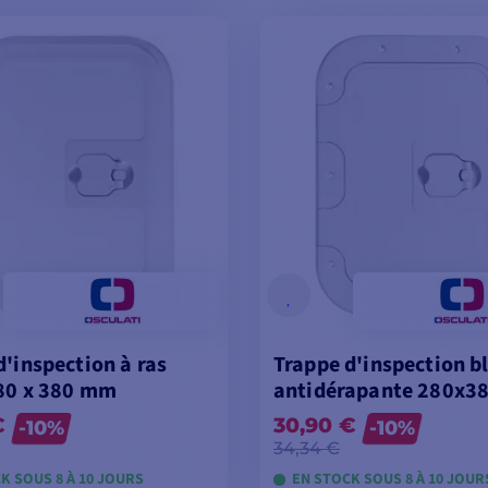
OIR LES MODÈLES
d'inspection à ras
Trappe d'inspection b
80 x 380 mm
antidérapante 280x3
€
30,90 €
-10%
-10%
34,34 €
K SOUS 8 À 10 JOURS
EN STOCK SOUS 8 À 10 JOUR