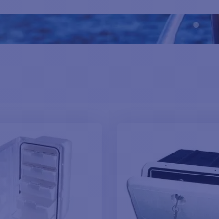
ême dans les conditions marines les plus exigeantes.
urations, nos vides-poches s'adaptent à tous les besoins d'organisat
ueron ou le vide-poche parfait pour votre bateau.