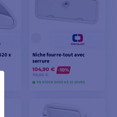
520 x
Niche fourre-tout avec
serrure
104,90 €
-10%
116,56 €
S
EN STOCK SOUS 8 À 10 JOURS
ES
VOIR LES MODÈLES