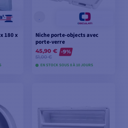
x 180 x
Niche porte-objects avec
porte-verre
45,90 €
-9%
51,00 €
S
EN STOCK SOUS 8 À 10 JOURS
ES
VOIR LES MODÈLES