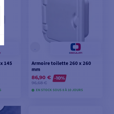
 x 145
Armoire toilette 260 x 260
mm
86,90 €
-10%
96,68 €
S
EN STOCK SOUS 8 À 10 JOURS
ES
VOIR LES MODÈLES