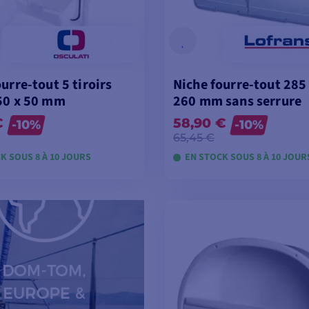
urre-tout 5 tiroirs
Niche fourre-tout 285 
50 x 50 mm
260 mm sans serrure
€
58,90 €
-10%
-10%
65,45 €
K SOUS 8 À 10 JOURS
EN STOCK SOUS 8 À 10 JOUR
OIR LES MODÈLES
VOIR LES MODÈL