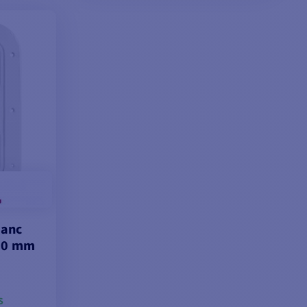
VOIR LES MODÈLES
lanc
80 mm
S