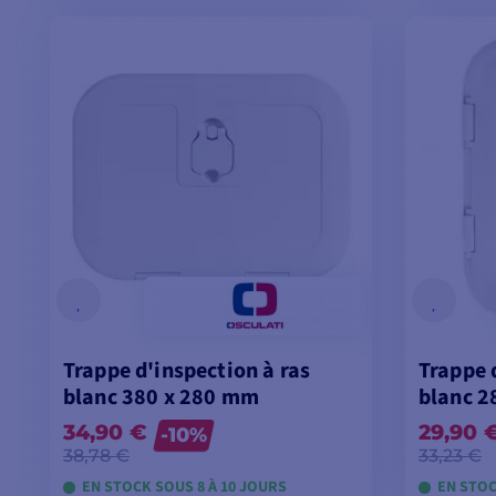
VOIR LES MODÈLES
V
Trappe d'inspection à ras
Trappe 
blanc 380 x 280 mm
blanc 2
34,90 €
29,90 
-10%
38,78 €
33,23 €
EN STOCK SOUS 8 À 10 JOURS
EN STOC