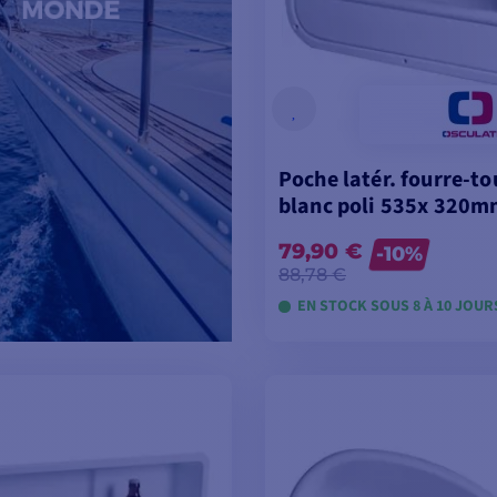
Poche latér. fourre-to
blanc poli 535x 320
79,90 €
-10%
88,78 €
EN STOCK SOUS 8 À 10 JOUR
VOIR LES MODÈL