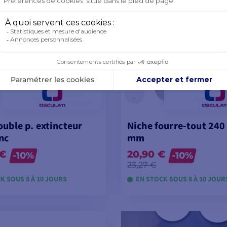
ouble p. extincteur
Niche fourre-tout 240
nc
mm
 €
20,90 €
-10%
-10%
23,27 €
K SOUS 8 À 10 JOURS
EN STOCK SOUS 8 À 10 JOUR
OIR LES MODÈLES
VOIR LES MODÈL