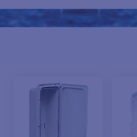
garantissent une protection fiable de vos effets personnels m
Disponibles dans une variété de tailles, de styles et de config
Parcourez notre sélection dès aujourd'hui pour trouver le coq