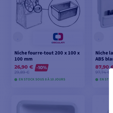
Niche fourre-tout 200 x 100 x
Niche l
100 mm
ABS bla
26,90 €
87,90 
-10%
29,89 €
97,74 €
EN STOCK SOUS 8 À 10 JOURS
EN STOC
VOIR LES MODÈLES
V