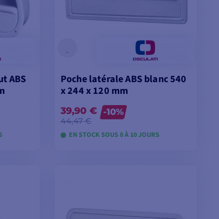
ut ABS
Poche latérale ABS blanc 540
mm
x 244 x 120 mm
39,90 €
-10%
44,47 €
S
EN STOCK SOUS 8 À 10 JOURS
ES
VOIR LES MODÈLES