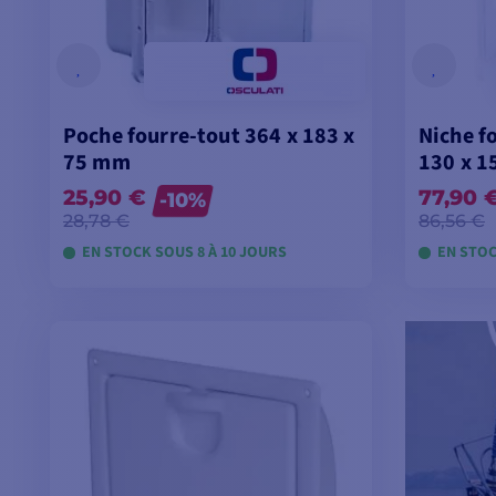
Poche fourre-tout 364 x 183 x
Niche fo
75 mm
130 x 1
25,90 €
77,90 
-10%
28,78 €
86,56 €
EN STOCK SOUS 8 À 10 JOURS
EN STOC
VOIR LES MODÈLES
V