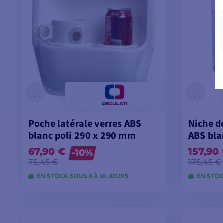
Poche latérale verres ABS
Niche d
blanc poli 290 x 290 mm
ABS bla
67,90 €
157,90
-10%
75,45 €
175,45 €
EN STOCK SOUS 8 À 10 JOURS
EN STOC
VOIR LES MODÈLES
V