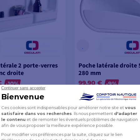
atérale 2 porte-verres
Poche latérale droite 
nc droite
280 mm
€
99,90 €
-10%
-9%
111,00 €
K SOUS 8 À 10 JOURS
EN STOCK SOUS 8 À 10 JOUR
OIR LES MODÈLES
VOIR LES MODÈL