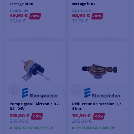
serrage Inox
serrage Inox
à partir de
à partir de
49,90 €
68,90 €
-10%
-10%
56,06 €
76,74 €
VOIR LES MODÈLES
VOIR LES MODÈLES
Pompe gasoil Airtronic D2-
Réducteur de pression 0,2-
D4 - 24V
4 bar
325,90 €
181,90 €
-10%
-10%
365,76 €
202,80 €
EN STOCK SOUS 48H/72H
EN STOCK SOUS 48H/72H