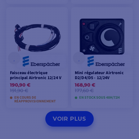
AJOUTER AU
AJOUTER AU
PANIER
PANIER
Faisceau électrique
Mini régulateur Airtronic
principal Airtronic 12/24 V
D2/D4/D5 - 12/24V
190,90 €
168,90 €
191,90 €
177,60 €
EN COURS DE
EN STOCK SOUS 48H/72H
RÉAPPROVISIONNEMENT
AJOUTER AU
AJOUTER AU
VOIR PLUS
PANIER
PANIER