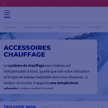
MENU
Accueil
Equipement bateau
Confort à bord
Chauffage pou
ACCESSOIRES
CHAUFFAGE
Le
système de chauffage
pour bateau est
indispensable à bord, quelle que soit votre utilisation
et le type de bateau habitable dont vous disposez : à
moteur ou à voile. Il apporte
une température
adaptée
à votre confort à bord.
Un système complet de chauffage, qu’il soit
à air
pulsé, à eau, à gaz ou aérotherme
, requiert un
TROUVER MON