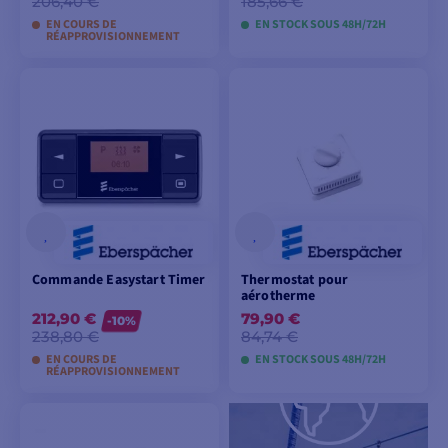
206,40 €
185,66 €
EN COURS DE
EN STOCK SOUS 48H/72H
RÉAPPROVISIONNEMENT
AJOUTER AU
AJOUTER AU
PANIER
PANIER
Commande Easystart Timer
Thermostat pour
aérotherme
212,90 €
79,90 €
-10%
238,80 €
84,74 €
EN COURS DE
EN STOCK SOUS 48H/72H
RÉAPPROVISIONNEMENT
AJOUTER AU
AJOUTER AU