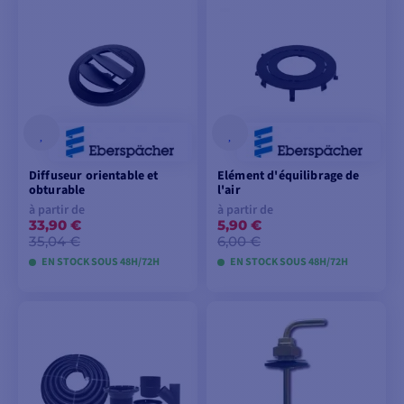
VOIR LES MODÈLES
VOIR LES MODÈLES
Diffuseur orientable et
Elément d'équilibrage de
obturable
l'air
à partir de
à partir de
33,90 €
5,90 €
35,04 €
6,00 €
EN STOCK SOUS 48H/72H
EN STOCK SOUS 48H/72H
VOIR LES MODÈLES
VOIR LES MODÈLES