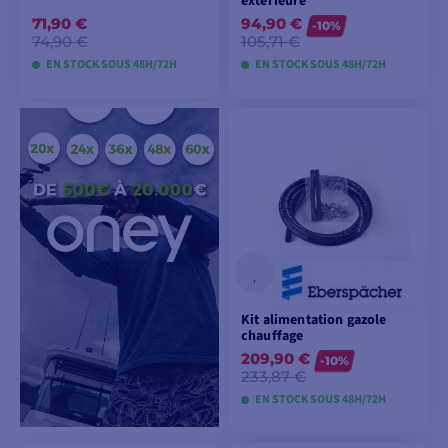
extérieure
71,90 €
94,90 €
-10%
74,90 €
105,71 €
EN STOCK SOUS 48H/72H
EN STOCK SOUS 48H/72H
AJOUTER AU
AJOUTER AU
PANIER
PANIER
Kit alimentation gazole
chauffage
209,90 €
-10%
233,87 €
EN STOCK SOUS 48H/72H