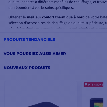
qualité, adaptés à différents modèles de chauffages, et trouve
qui répondent à vos besoins spécifiques.
Obtenez le
meilleur confort thermique à bord
de votre bate
sélection d'accessoires de chauffage de qualité supérieure, t
détachées dont vous avez besoin pour entretenir votre appa
et vous garantir tout le confort à bord.
PRODUITS TENDANCIELS
Commandez en toute tranquillité grâce à notre service de
liv
expédié rapidement au meilleur prix grâce à notre stoc
VOUS POURRIEZ AUSSI AIMER
rapidement vos accessoires chauffage pour votre
bateau
.
NOUVEAUX PRODUITS
EXTENSION DE 