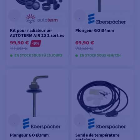
Kit pour radiateur air
Plongeur GO Ø4mm
AUTOTERM AIR 2D 2 sorties
99,90 €
69,90 €
-9%
111,00 €
70,58 €
EN STOCK SOUS 8 À 10 JOURS
EN STOCK SOUS 48H/72H
VOIR LES MODÈLES
AJOUTER AU
PANIER
Plongeur GO Ø2mm
Sonde de température