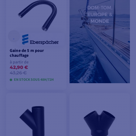
PANIER
PANIER
Gaine de 5 m pour
chauffage
à partir de
42,90 €
43,26 €
EN STOCK SOUS 48H/72H
VOIR LES MODÈLES