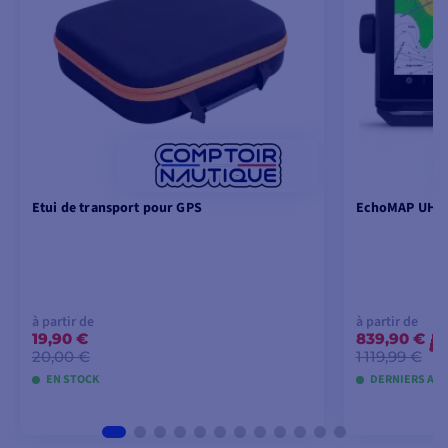
Etui de transport pour GPS
EchoMAP UHD2
à partir de
à partir de
19,90 €
839,90 €
-
20,00 €
1 119,99 €
EN STOCK
DERNIERS ART