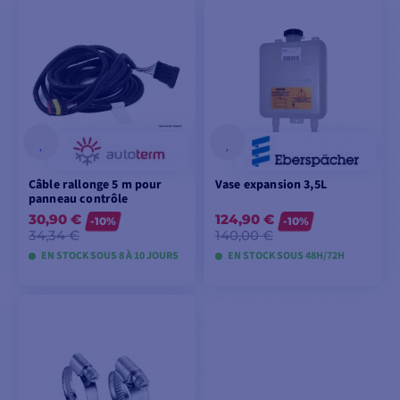
AJOUTER AU
PANIER
Câble rallonge 5 m pour
Vase expansion 3,5L
panneau contrôle
30,90 €
124,90 €
-10%
-10%
34,34 €
140,00 €
EN STOCK SOUS 8 À 10 JOURS
EN STOCK SOUS 48H/72H
VOIR LES MODÈLES
AJOUTER AU
PANIER