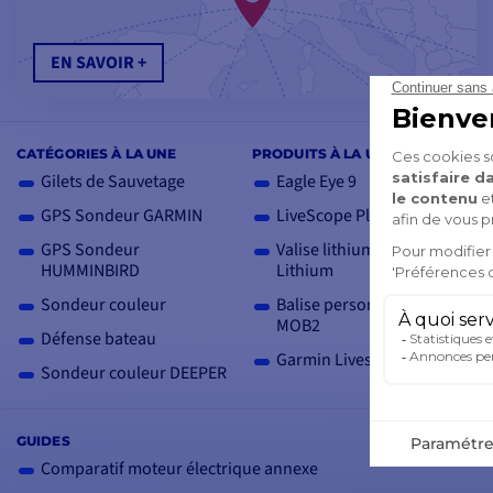
EN SAVOIR +
CATÉGORIES À LA UNE
PRODUITS À LA UNE
Gilets de Sauvetage
Eagle Eye 9
GPS Sondeur GARMIN
LiveScope Plus LVS34
GPS Sondeur
Valise lithium Ion 12V SH
HUMMINBIRD
Lithium
Sondeur couleur
Balise personnelle AIS
MOB2
Défense bateau
Garmin Livescope 2
Sondeur couleur DEEPER
GUIDES
Comparatif moteur électrique annexe