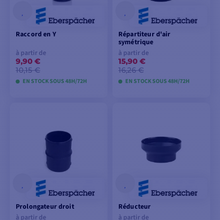
Raccord en Y
Répartiteur d'air
symétrique
à partir de
à partir de
9,90 €
15,90 €
10,15 €
16,26 €
EN STOCK SOUS 48H/72H
EN STOCK SOUS 48H/72H
VOIR LES MODÈLES
VOIR LES MODÈLES
Prolongateur droit
Réducteur
à partir de
à partir de