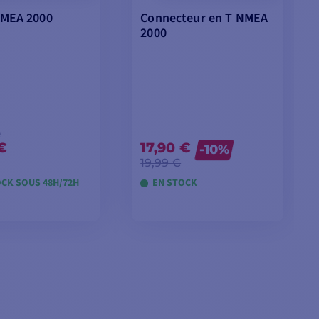
NMEA 2000
Connecteur en T NMEA
2000
e
 €
17,90 €
-10%
19,99 €
OCK SOUS 48H/72H
EN STOCK
 LES MODÈLES
AJOUTER AU PANIER