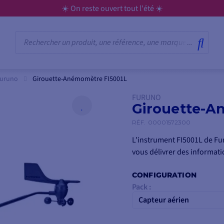
☀️ On reste ouvert tout l'été ☀️
Furuno
Girouette-Anémomètre FI5001L
FURUNO
Girouette-A
RÉF.
00001572300
L'instrument FI5001L de Fu
vous délivrer des informatio
CONFIGURATION
Pack :
Capteur aérien