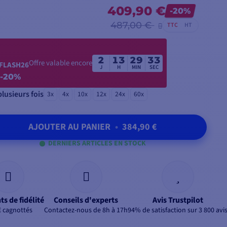
409,90 €
-20%
487,00 €
TTC
HT
2
13
29
32
Offre valable encore
FLASH26
J
H
MIN
SEC
-20%
lusieurs fois
3x
4x
10x
12x
24x
60x
AJOUTER AU PANIER
•
384,90 €
DERNIERS ARTICLES EN STOCK
ts de fidélité
Conseils d'experts
Avis Trustpilot
€ cagnottés
Contactez-nous de 8h à 17h
94% de satisfaction sur 3 800 avi