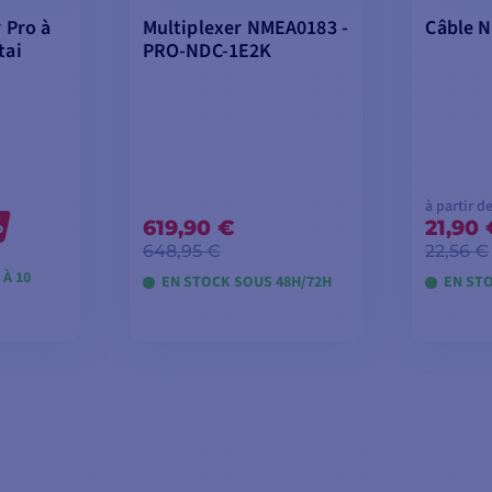
 Pro à
Multiplexer NMEA0183 -
Câble 
tai
PRO-NDC-1E2K
à partir d
%
619,90 €
21,90
648,95 €
22,56 €
À 10
EN STOCK SOUS 48H/72H
EN ST
DÈLES
AJOUTER AU PANIER
VOIR