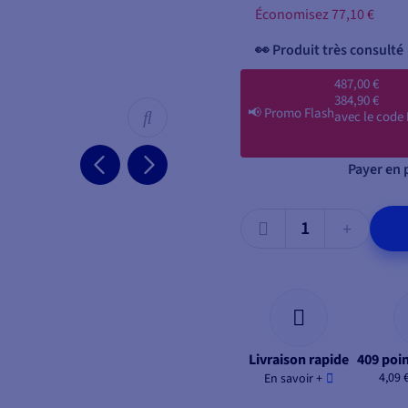
Économisez 77,10 €
👀 Produit très consulté
487,00 €
384,90 €
📢
Promo Flash
avec le code
Payer en p
Livraison rapide
409 poin
4,09 
En savoir +