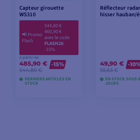
Capteur girouette
Réflecteur radar
WS310
hisser hauban/é
544,80 €
460,90 €
📢
Promo
avec le code
Flash
FLASH26
-15%
à partir de
485,90 €
49,90 €
-15%
-10
544,80 €
55,63 €
DERNIERS ARTICLES EN
EN STOCK SOUS 8 
STOCK
JOURS
VOIR LES MODÈLES
VOIR LES MO