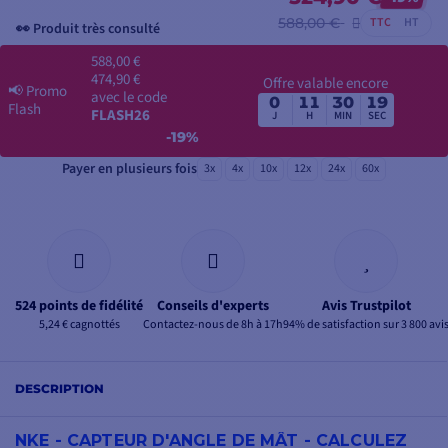
588,00 €
TTC
HT
👀 Produit très consulté
588,00 €
474,90 €
Offre valable encore
📢
Promo
avec le code
0
11
30
19
Flash
FLASH26
J
H
MIN
SEC
-19%
Payer en plusieurs fois
3x
4x
10x
12x
24x
60x
524 points de fidélité
Conseils d'experts
Avis Trustpilot
5,24 € cagnottés
Contactez-nous de 8h à 17h
94% de satisfaction sur 3 800 avi
DESCRIPTION
NKE - CAPTEUR D'ANGLE DE MÂT - CALCULEZ