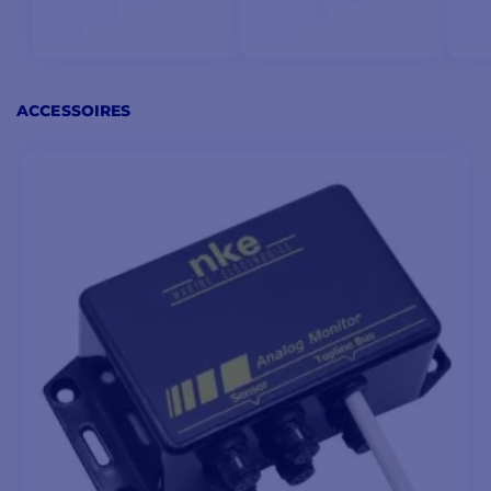
nke, une interface qui est
incluse.
Suivant le diamètre de la
poulie secondaire à
ACCESSOIRES
laquelle est connecté le
capteur, un coefficient
d’étalonnage peut être
entré.
POINTS PRINCIPAUX :
Linéarité : 2%
CONTENU DE LA BOITE
Résolution : 0.1 °
:
Consommation : 15mA
1 - Capteur d'angle
Alimentation : 10 à 16Vdc
1 - Câble 3m
Étanchéité : IP67 pour le
1 - Documentation en PDF