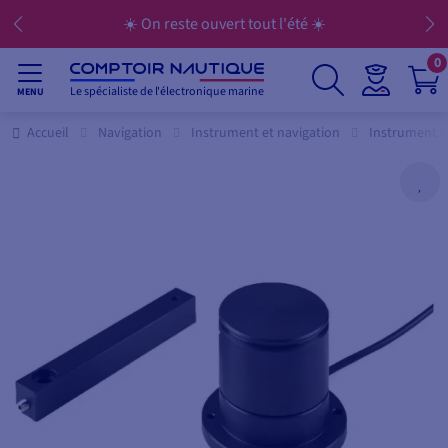
☀️ On reste ouvert tout l'été ☀️
0
Le spécialiste de l'électronique marine
MENU
Accueil
Navigation
Instrument et navigation
Instrument 