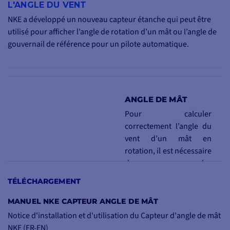
L'ANGLE DU VENT
NKE a développé un nouveau capteur étanche qui peut être
utilisé pour afficher l’angle de rotation d’un mât ou l’angle de
gouvernail de référence pour un pilote automatique.
ANGLE DE MÂT
Pour calculer
correctement l’angle du
vent d’un mât en
rotation, il est nécessaire
de compenser les
données d’angle de
TÉLÉCHARGEMENT
rotation fournies par le
capteur de direction du
MANUEL NKE CAPTEUR ANGLE DE MÂT
vent (MHU).
Notice d'installation et d'utilisation du Capteur d'angle de mât
NKE (FR-EN)