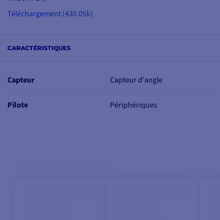
Grâce à l’emplacement
Téléchargement (430.05k)
exposés où il est
généralement monté (à
la base du mât), il a été
CARACTÉRISTIQUES
conçu pour
résister aux
éléments
, y compris
l’impact des
vagues
.
Capteur
Capteur d'angle
Ce capteur peut être
Pilote
Périphériques
fourni avec une
poulie
de rotation
pour faire
tourner un mât, ou un
bras rotatif, et ainsi
garantir une utilisation
dans un système de
pilotage automatique.
Les données de rotation
sont envoyées
directement vers le bus