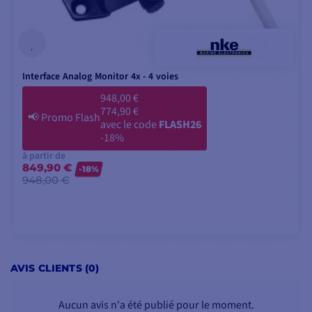
capteur
Plage de mesure : -170 ° to
+170 °
Température de
fonctionnement : -10 ° C to +50
Interface Analog Monitor 4x - 4 voies
° C
948,00 €
774,90 €
📢
Promo Flash
avec le code
FLASH26
-18%
à partir de
849,90 €
-18%
948,00 €
VOIR LES MODÈLES
AVIS CLIENTS (0)
Aucun avis n'a été publié pour le moment.