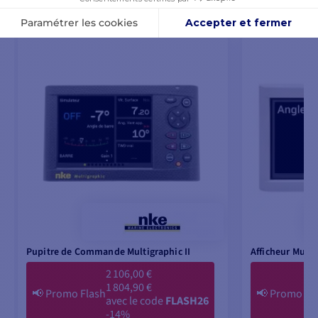
Pupitre de Commande Multigraphic II
Afficheur Multid
2 106,00 €
1 804,90 €
📢
Promo Flash
📢
Promo Fl
avec le code
FLASH26
-14%