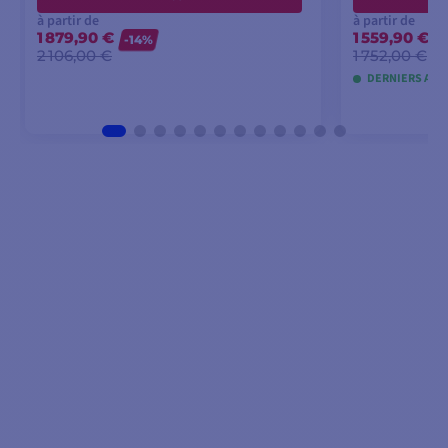
à partir de
à partir de
1 879,90 €
1 559,90 €
-14%
-
2 106,00 €
1 752,00 €
DERNIERS ART
VOIR LES MODÈLES
VOI