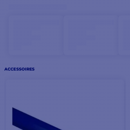
travaille plus dans son
axe, avec moins de
contraintes parasites sur
le chariot et une
sensation de commande
plus propre à l'écoute.
Orientation libre du
point de traction
Meilleur alignement
ACCESSOIRES
quand l'angle d'écoute
change
Confort de réglage au fil
des manœuvres
Solution adaptée aux
montages de Grand voile
sur rail NTR
Ce montage est