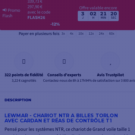
339,73 €
297,90 €
Offre valable encore
📢
Promo
avec le code
3
02
21
20
Flash
FLASH26
J
H
MIN
SEC
-12%
Payer en plusieurs fois
3x
4x
10x
12x
24x
60x
322 points de fidélité
Conseils d'experts
Avis Trustpilot
3,22 € cagnottés
Contactez-nous de 8h à 17h
94% de satisfaction sur 3 800 avi
DESCRIPTION
LEWMAR - CHARIOT NTR A BILLES TORLON
AVEC CARDAN ET RÉAS DE CONTRÔLE T1
Pensé pour les systèmes NTR, ce chariot de Grand voile taille 1