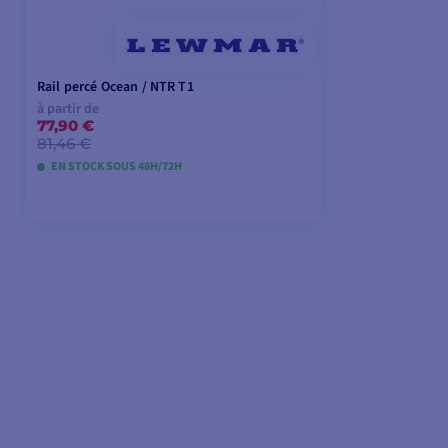
Rail percé Ocean / NTR T1
à partir de
77,90 €
81,46 €
EN STOCK SOUS 48H/72H
VOIR LES MODÈLES