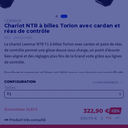
LEWMAR
Chariot NTR à billes Torlon avec cardan et
réas de contrôle
RÉF.
29431411BK
Le chariot Lewmar NTR T1 à billes Torlon avec cardan et paire de réas
de contrôle permet une glisse douce sous charge, un point d'écoute
bien aligné et des réglages plus fins de la Grand voile grâce aux lignes
de contrôle.
Son format compact et léger est idéal pour une écoute qui reste fluide
en croisière comme en régate.
CONFIGURATION
3 CHOIX POSSIBLES
Tailles :
T1
Économisez 16,83 €
322,90 €
-12%
339,73 €
TTC
HT
👀 Produit très consulté