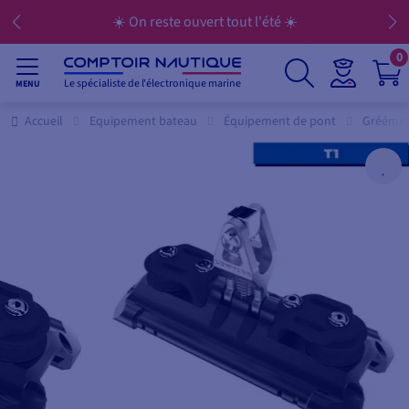
☀️ On reste ouvert tout l'été ☀️
0
Le spécialiste de l'électronique marine
MENU
Accueil
Equipement bateau
Équipement de pont
Grééme