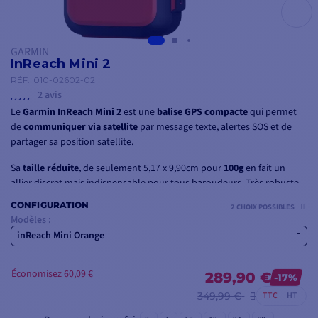
GARMIN
InReach Mini 2
RÉF.
010-02602-02
2 avis
Le
Garmin InReach Mini 2
est une
balise GPS compacte
qui permet
de
communiquer via satellite
par message texte, alertes SOS et de
partager sa position satellite.
Sa
taille réduite
, de seulement 5,17 x 9,90cm pour
100g
en fait un
allier discret mais indispensable pour tous baroudeurs. Très robuste,
le inreach mini 2 est étanche IPX7. De plus, sa batterie améliorée
CONFIGURATION
2 CHOIX POSSIBLES
permet une
autonomie de 14 jours
en mode suivi.
Modèles :
inReach Mini Orange
Économisez 60,09 €
289,90 €
-17%
349,99 €
TTC
HT