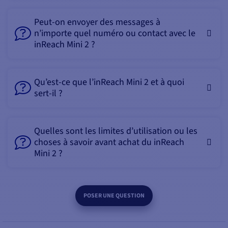
tout moment à vos
contacts.
Peut-on envoyer des messages à
n’importe quel numéro ou contact avec le
L'application Garmin
inReach Mini 2 ?
Explore permet non
seulement de planifier
vos trajets, route,
Qu’est-ce que l’inReach Mini 2 et à quoi
waypoint mais
sert-il ?
également vos message
prédéfini et réponse
rapide à envoyer par
Quelles sont les limites d’utilisation ou les
mail ou par SMS à vos
choses à savoir avant achat du inReach
proches pour les
Mini 2 ?
rassurer, leur indiquer le
déroulement du voyage,
etc.
POSER UNE QUESTION