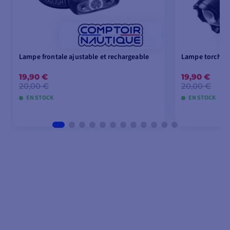
Lampe frontale ajustable et rechargeable
Lampe torche 
19,90 €
19,90 €
20,00 €
20,00 €
EN STOCK
EN STOCK
AJOUTER AU PANIER
AJOU