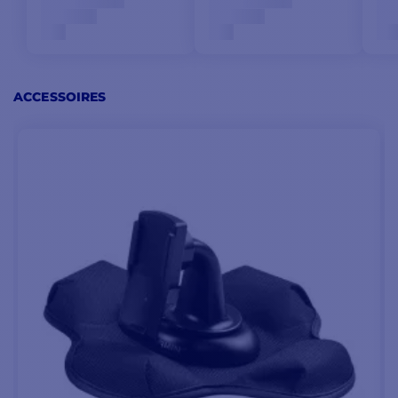
Obtenez des mises à jour
météo détaillées sur
inReach Mini 2 ou un
appareil compatible
appairé. Vous pouvez
ACCESSOIRES
même demander des
prévisions météo pour
votre position actuelle
ou pour n'importe quels
waypoints et
destinations de votre
itinéraire.
Afin d'avoir accès à la
météo deux forfaits :
forfait de base ou forfait
premium.