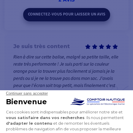
dans la mémoire du
inReach Mini 2 (jusqu'à
CONNECTEZ-VOUS POUR LAISSER UN AVIS
1000 waypoint peuvent
être stockés).
Grâce aux waypoints,
Je suis très content
vous pouvez savoir où
vous êtes, où vous allez
Rien à dire sur cette balise, malgré sa petite taille, elle
ainsi que vos anciens
reste très performante ! Je suis parti sur la couleur
itinéraires. Préparez
orange pour la trouver plus facilement si jamais je la
vous pour l'aventure !
perds ou si je ne la trouve pas dans mon sac. J'avais
peur que l'écran soit trop petit, mais finalement c'est
Obtenez des
largement suffisant, merci :)
informations
d'orientation précises,
même lorsque vous ne
19/06/2024 09:44
Maxence
vous déplacez pas grâce
au compas numérique
Superbe
intégré.