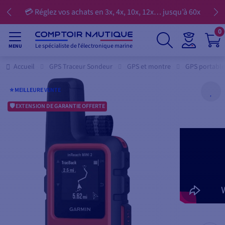
💳 Réglez vos achats en 3x, 4x, 10x, 12x… jusqu’à 60x
0
Le spécialiste de l'électronique marine
MENU
Accueil
GPS Traceur Sondeur
GPS et montre
GPS portable
⭐️ MEILLEURE VENTE
EXTENSION DE GARANTIE OFFERTE