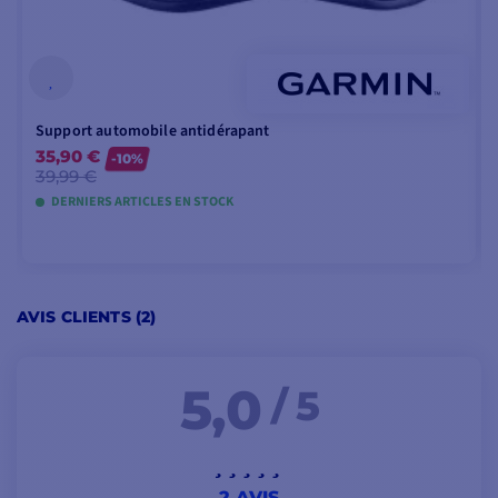
PLANIFIEZ VOS
TRAJETS
Accédez gratuitement au
Support automobile antidérapant
site Web dans le cloud
35,90 €
-10%
39,99 €
Garmin Explore sur votre
DERNIERS ARTICLES EN STOCK
ordinateur pour
planifier vos trajets,
créer des messages
prédéfinis et des SMS
AJOUTER AU PANIER
rapides, synchroniser et
AVIS CLIENTS (2)
gérer les paramètres de
votre appareil, et bien
5,0
/ 5
plus encore.
Les waypoints sont des
positions que vous
enregistrez et gardez
2 AVIS