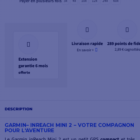
Payer en plusieurs fois
3x
4x
10x
12x
24x
60x
Livraison rapide
289 points de fidé
2,89 € cagnottés
En savoir +
Extension
garantie 6 mois
offerte
DESCRIPTION
GARMIN– INREACH MINI 2 – VOTRE COMPAGNON
POUR L'AVENTURE
Le Garmin inReach Mini 2 est un petit GPS
compact
et très