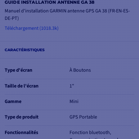
GUIDE INSTALLATION ANTENNE GA 38
Manuel d'installation GARMIN antenne GPS GA 38 (FR-EN-ES-
NE VOUS PERDEZ
DE-PT)
PLUS JAMAIS
Téléchargement (1018.3k)
Grâce au routage
TracBack, retrouvez
votre chemin si vous
CARACTÉRISTIQUES
vous perdez. La fonction
de routage TracBack
(ou
retour en arrière)
vous
Type d'écran
À Boutons
ramène à votre point de
départ en retraçant votre
Taille de l'écran
1"
itinéraire, directement
sur votre appareil. Ainsi,
Gamme
Mini
même en partant à
l'aventure dans un
Type de produit
GPS Portable
sentier inconnu, ou en
mer, vous pourrez
Fonctionnalités
Fonction bluetooth,
toujours revenir