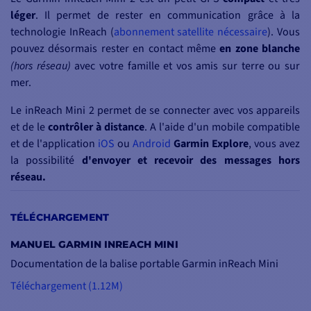
léger
. Il permet de rester en communication grâce à la
technologie InReach (
abonnement satellite nécessaire
). Vous
pouvez désormais rester en contact même
en zone blanche
(hors réseau)
avec votre famille et vos amis sur terre ou sur
mer.
Le inReach Mini 2 permet de se connecter avec vos appareils
et de le
contrôler à distance
. A l'aide d'un mobile compatible
et de l'application
iOS
ou
Android
Garmin Explore
, vous avez
la possibilité
d'envoyer et recevoir des messages hors
réseau.
Partager votre position avec vos proches grâce au suivi de
TÉLÉCHARGEMENT
localisation par GPS. Vous pourrez aussi envoyer un SOS à un
centre de surveillance professionnel actif et réactif dans le
MANUEL GARMIN INREACH MINI
monde entier 24h/24 et 7j/7, via le réseau satellite universel
Documentation de la balise portable Garmin inReach Mini
Iridium.
Téléchargement (1.12M)