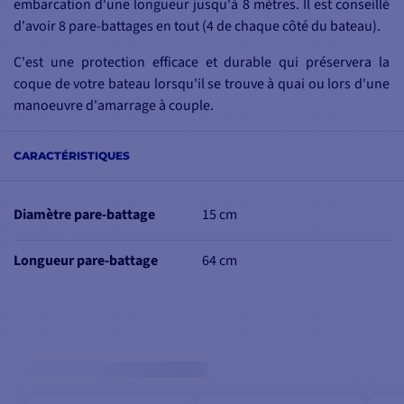
embarcation d'une longueur jusqu'à 8 mètres. Il est conseillé
d'avoir 8 pare-battages en tout (4 de chaque côté du bateau).
C'est une protection efficace et durable qui préservera la
coque de votre bateau lorsqu'il se trouve à quai ou lors d'une
manoeuvre d'amarrage à couple.
POINTS PRINCIPAUX :
CARACTÉRISTIQUES
CONTENU DE LA BOITE
:
Modèle 623
1 - Pare-battage cylindrique
Flottabilité 6,5 kg
Diamètre pare-battage
15 cm
Heavy Duty blanc
Ø 15 cm
Deux yeux résistants
1 - Documentation en PDF
Idéal pour bateau jusqu'à 8
Longueur pare-battage
64 cm
mètres
Utilisation à la verticale et à
l'horizontale