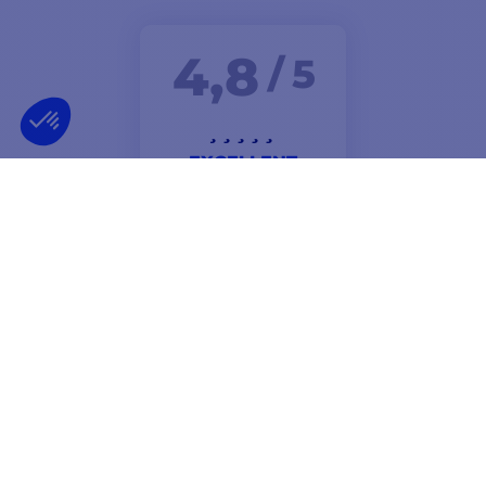
4,8
/ 5
EXCELLENT
Bonjour : rapidite de livraison emballage correct
travaille sérieux je recommande ce site
Jacques
NEWSLETTER
RECEVEZ NOS OFFRES EN AVANT-PREMIÈRE