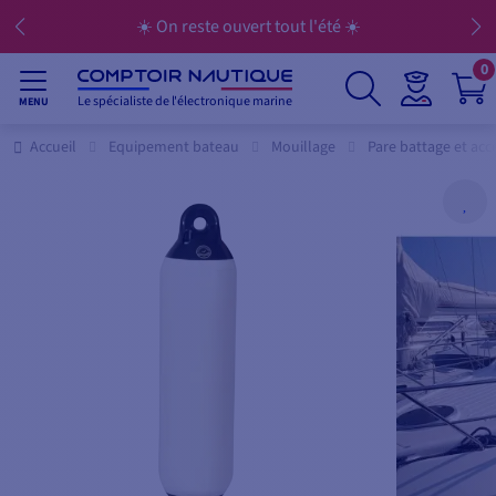
☀️ On reste ouvert tout l'été ☀️
0
Le spécialiste de l'électronique marine
MENU
Accueil
Equipement bateau
Mouillage
Pare battage et acc