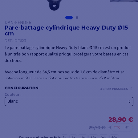
DAN-FENDER
Pare-battage cylindrique Heavy Duty Ø15
cm
RÉF.
DF623
Le pare-battage cylindrique Heavy Duty blanc Ø 15 cm est un produit
à un très bon rapport qualité prix qui protègera votre bateau en cas
de chocs.
Avec sa longueur de 64,5 cm, ses yeux de 1,8 cm de diamètre et sa
valve en métal, il sera idéal pour votre bateau jusqu'à 8 mètres.
CONFIGURATION
3 CHOIX POSSIBLES
Couleur :
Blanc
28,90 €
29,70 €
TTC
HT
3x
4x
10x
12x
24x
60x