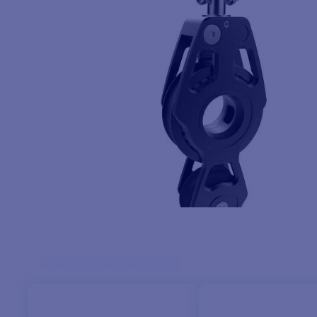
POINTS PRINCIPAUX :
Format violon
Réa Ø 60 mm