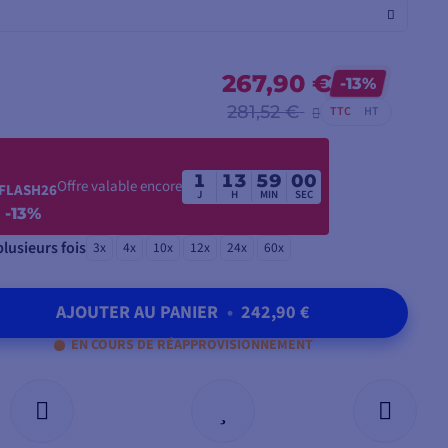
267,90 €
-13%
281,52 €
TTC
HT
1
13
58
59
Offre valable encore
FLASH26
J
H
MIN
SEC
-13%
lusieurs fois
3x
4x
10x
12x
24x
60x
AJOUTER AU PANIER
•
242,90 €
EN COURS DE RÉAPPROVISIONNEMENT