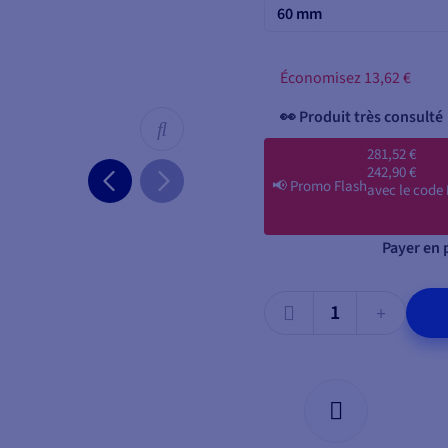
60 mm
Économisez 13,62 €
281,52 €
242,90 €
📢
Promo Flash
avec le code
Payer en p