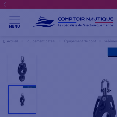
n reste ouvert tout l'été ☀️
Le spécialiste de l'électronique marine
MENU
Accueil
Equipement bateau
Équipement de pont
Grééme