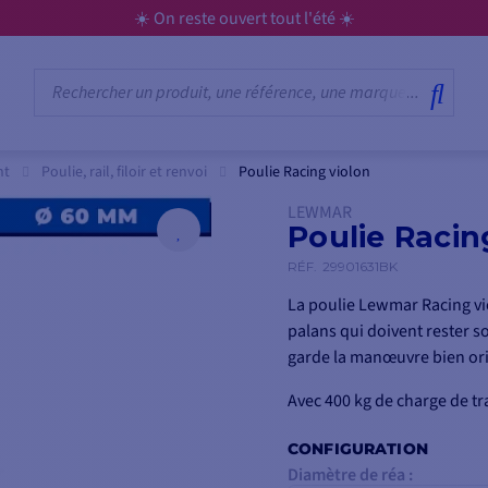
nt
Poulie, rail, filoir et renvoi
Poulie Racing violon
LEWMAR
Poulie Racin
RÉF.
29901631BK
La poulie Lewmar Racing vio
palans qui doivent rester s
garde la manœuvre bien ori
Avec 400 kg de charge de tr
CONFIGURATION
Diamètre de réa :