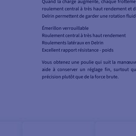
Quand la charge augmente, chaque frottement
roulement central à très haut rendement et 
Delrin permettent de garder une rotation fluide
Émerillon verrouillable
Roulement central à très haut rendement
Roulements latéraux en Delrin
Excellent rapport résistance - poids
Vous obtenez une poulie qui suit la manœuvre
aide à conserver un réglage fin, surtout q
précision plutôt que de la force brute.
CONTENU DE LA BOITE :
1 - Poulie Racing violon Ø 60 mm
1 - Documentation en PDF