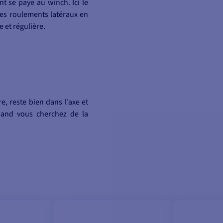
 se paye au winch. Ici le
des roulements latéraux en
 et régulière.
, reste bien dans l’axe et
uand vous cherchez de la