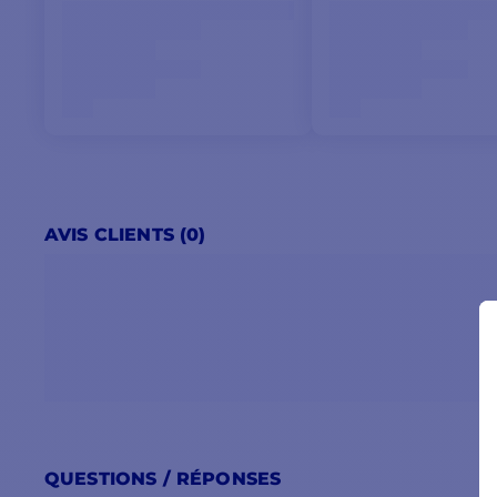
174 g seulement
Emerillon verrouillable
Charge de travail 1 000 kg
Roulements latéraux en Delrin
Roulement central pour une rotation fluide sous charge
AVIS CLIENTS (0)
QUESTIONS / RÉPONSES