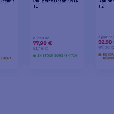
 Ocean /
Rail percé Ocean / NTR
Rail pe
T1
T2
à partir d
à partir de
92,90
77,90 €
97,00 
81,46 €
EN CO
EN STOCK SOUS 48H/72H
NEMENT
RÉAPP
ANIER
VOIR LES MODÈLES
VOIR