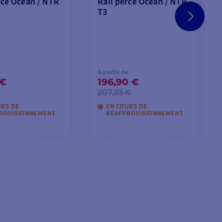
rcé Ocean / NTR
Rail percé Ocean / NTR
T3
e
à partir de
 €
196,90 €
€
207,23 €
URS DE
EN COURS DE
ROVISIONNEMENT
RÉAPPROVISIONNEMENT
 LES MODÈLES
VOIR LES MODÈLES