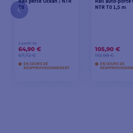
Rail percé Ocean / NTR
Rail auto-porté
T0
NTR T0 1,5 m
à partir de
64,90 €
105,90 €
67,72 €
110,98 €
EN COURS DE
EN COURS DE
RÉAPPROVISIONNEMENT
RÉAPPROVISION
VOIR LES MODÈLES
AJOUTER AU P