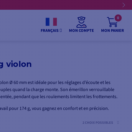
💳 Réglez vos a
0
MON COMPTE
MON PANIER
FRANÇAIS
g violon
lon Ø 60 mm est idéale pour les réglages d’écoute et les
ouples quand la charge monte. Son émerillon verrouillable
entée, pendant que les roulements limitent les frottements.
avail pour 174 g, vous gagnez en confort et en précision.
2 CHOIX POSSIBLES