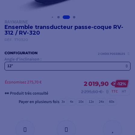
RAYMARINE
Ensemble transducteur passe-coque RV-
312 / RV-320
RÉF.
T70320
CONFIGURATION
2 CHOIX POSSIBLES
Angle d'inclinaison :
12°
Économisez 275,70 €
2 019,90 €
-12%
2 295,60 €
TTC
HT
👀 Produit très consulté
Payer en plusieurs fois
3x
4x
10x
12x
24x
60x