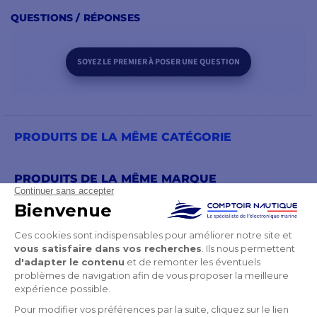
modèle)
QUESTIONS / RÉPONSES
1 - Kit de boulon
1 - Câble en Y de 8m
1 - Documentation en PDF
SOYEZ LE PREMIER À POSER UNE QUESTION
PRODUITS DE LA MÊME CATÉGORIE
PRODUITS DE LA MÊME MARQUE
VOUS POURRIEZ AUSSI AIMER