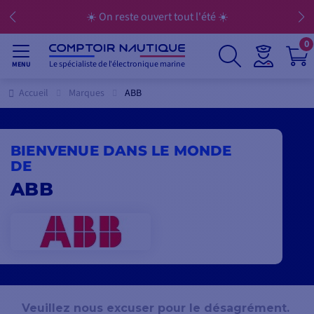
☀️ On reste ouvert tout l'été ☀️
0
Le spécialiste de l'électronique marine
MENU
Accueil
Marques
ABB
BIENVENUE DANS LE MONDE
DE
ABB
Veuillez nous excuser pour le désagrément.