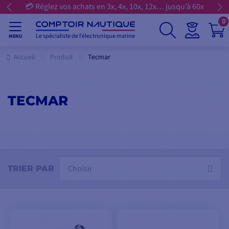
💳 Réglez vos achats en 3x, 4x, 10x, 12x… jusqu’à 60x
0
Le spécialiste de l'électronique marine
MENU
Accueil
Produit
Tecmar
TECMAR
Choisir
TRIER PAR