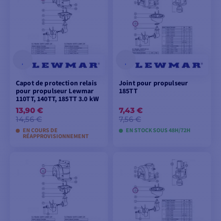
PANIER
PANIER
Capot de protection relais
Joint pour propulseur
pour propulseur Lewmar
185TT
110TT, 140TT, 185TT 3.0 kW
13,90 €
7,43 €
14,56 €
7,56 €
EN COURS DE
EN STOCK SOUS 48H/72H
RÉAPPROVISIONNEMENT
AJOUTER AU
AJOUTER AU
PANIER
PANIER