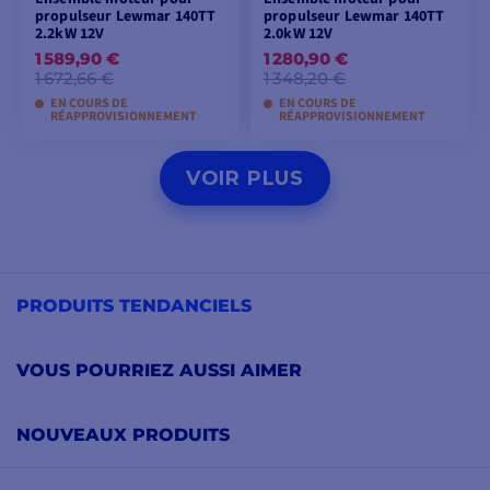
propulseur Lewmar 140TT
propulseur Lewmar 140TT
2.2kW 12V
2.0kW 12V
1 589,90 €
1 280,90 €
1 672,66 €
1 348,20 €
EN COURS DE
EN COURS DE
RÉAPPROVISIONNEMENT
RÉAPPROVISIONNEMENT
AJOUTER AU
AJOUTER AU
VOIR PLUS
PANIER
PANIER
PRODUITS TENDANCIELS
VOUS POURRIEZ AUSSI AIMER
NOUVEAUX PRODUITS