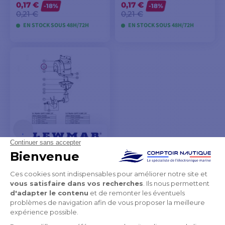
0,17 €
0,17 €
-18%
-18%
0,21 €
0,21 €
EN STOCK SOUS 48H/72H
EN STOCK SOUS 48H/72H
AJOUTER AU
AJOUTER AU
PANIER
PANIER
Capot de protection relais
pour propulseur Lewmar
185TT 6.0 kW
19,90 €
20,41 €
EN COURS DE
RÉAPPROVISIONNEMENT