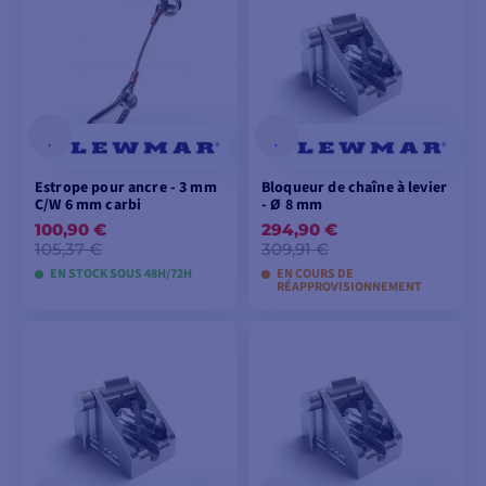
Estrope pour ancre - 3 mm
Bloqueur de chaîne à levier
C/W 6 mm carbi
- Ø 8 mm
100,90 €
294,90 €
105,37 €
309,91 €
EN STOCK SOUS 48H/72H
EN COURS DE
RÉAPPROVISIONNEMENT
AJOUTER AU
AJOUTER AU
PANIER
PANIER