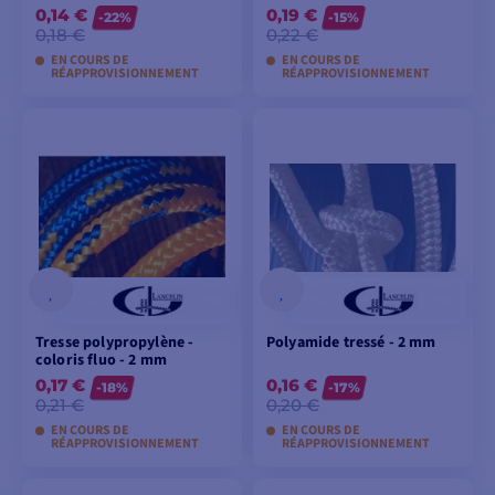
0,14 €
0,19 €
-22%
-15%
0,18 €
0,22 €
EN COURS DE
EN COURS DE
RÉAPPROVISIONNEMENT
RÉAPPROVISIONNEMENT
AJOUTER AU
AJOUTER AU
PANIER
PANIER
Tresse polypropylène -
Polyamide tressé - 2 mm
coloris fluo - 2 mm
0,17 €
0,16 €
-18%
-17%
0,21 €
0,20 €
EN COURS DE
EN COURS DE
RÉAPPROVISIONNEMENT
RÉAPPROVISIONNEMENT