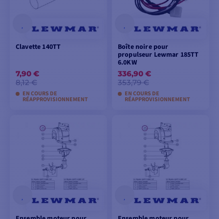
Clavette 140TT
Boîte noire pour
propulseur Lewmar 185TT
6.0KW
7,90 €
336,90 €
8,12 €
353,79 €
EN COURS DE
EN COURS DE
RÉAPPROVISIONNEMENT
RÉAPPROVISIONNEMENT
AJOUTER AU
AJOUTER AU
PANIER
PANIER
Ensemble moteur pour
Ensemble moteur pour