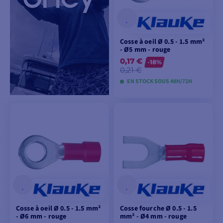
Cosse à oeil Ø 0.5 - 1.5 mm²
- Ø5 mm - rouge
0,17 €
-18%
0,21 €
EN STOCK SOUS 48H/72H
AJOUTER AU
PANIER
Cosse à oeil Ø 0.5 - 1.5 mm²
Cosse fourche Ø 0.5 - 1.5
- Ø6 mm - rouge
mm² - Ø4 mm - rouge