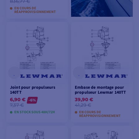
836,77 €
EN COURS DE
RÉAPPROVISIONNEMENT
AJOUTER AU
PANIER
Joint pour propulseurs
Embase de montage pour
140TT
propulseur Lewmar 140TT
6,90 €
39,90 €
-6%
7,37 €
41,29 €
EN STOCK SOUS 48H/72H
EN COURS DE
RÉAPPROVISIONNEMENT
AJOUTER AU
AJOUTER AU