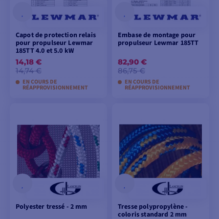
Capot de protection relais
Embase de montage pour
pour propulseur Lewmar
propulseur Lewmar 185TT
185TT 4.0 et 5.0 kW
14,18 €
82,90 €
14,74 €
86,75 €
EN COURS DE
EN COURS DE
RÉAPPROVISIONNEMENT
RÉAPPROVISIONNEMENT
AJOUTER AU
AJOUTER AU
PANIER
PANIER
Polyester tressé - 2 mm
Tresse polypropylène -
coloris standard 2 mm