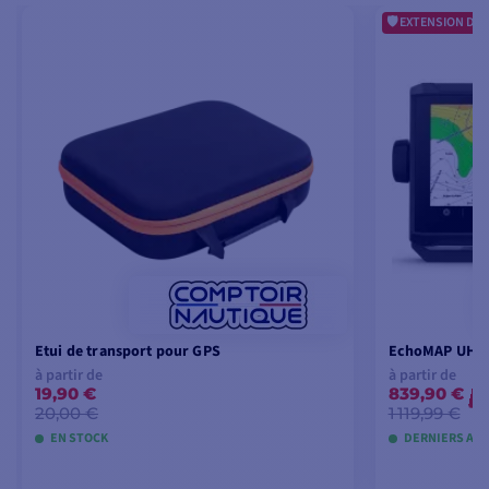
EXTENSION DE 
Etui de transport pour GPS
EchoMAP UHD2
à partir de
à partir de
19,90 €
839,90 €
-
20,00 €
1 119,99 €
EN STOCK
DERNIERS ART