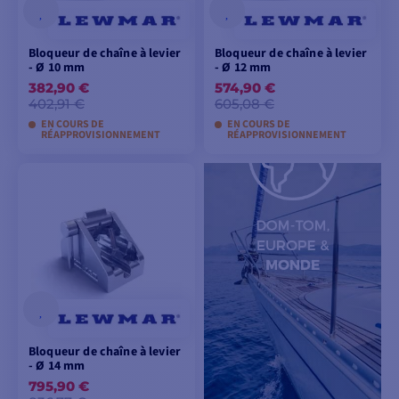
Bloqueur de chaîne à levier
Bloqueur de chaîne à levier
- Ø 10 mm
- Ø 12 mm
382,90 €
574,90 €
402,91 €
605,08 €
EN COURS DE
EN COURS DE
RÉAPPROVISIONNEMENT
RÉAPPROVISIONNEMENT
AJOUTER AU
AJOUTER AU
PANIER
PANIER
Bloqueur de chaîne à levier
- Ø 14 mm
795,90 €