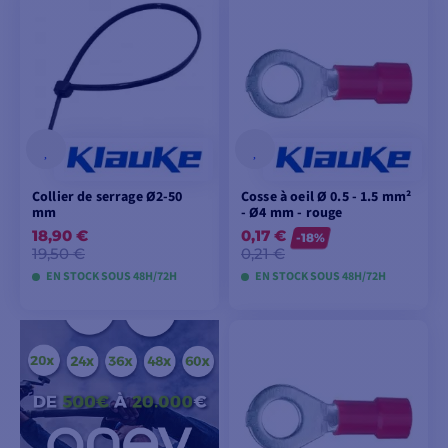
AJOUTER AU
AJOUTER AU
PANIER
PANIER
Collier de serrage Ø2-50
Cosse à oeil Ø 0.5 - 1.5 mm²
mm
- Ø4 mm - rouge
18,90 €
0,17 €
-18%
19,50 €
0,21 €
EN STOCK SOUS 48H/72H
EN STOCK SOUS 48H/72H
AJOUTER AU
AJOUTER AU
PANIER
PANIER