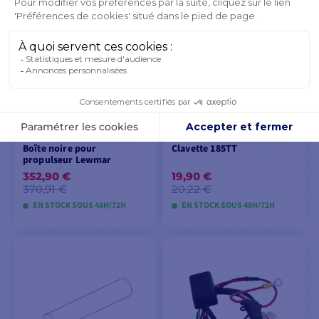
AJOUTER AU
PANIER
Boîte noire pour
Clavette 185TT
propulseur Lewmar
352,90 €
19,90 €
370,91 €
20,22 €
EN STOCK SOUS 48H/72H
EN STOCK SOUS 48H/72H
AJOUTER AU
AJOUTER AU
PANIER
PANIER