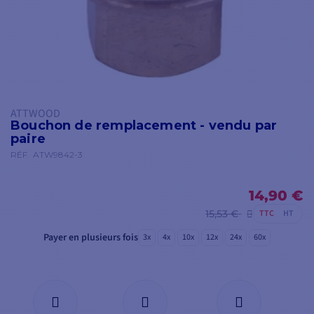
ATTWOOD
Bouchon de remplacement - vendu par
paire
RÉF.
ATW9842-3
14,90 €
15,53 €
TTC
HT
Payer en plusieurs fois
3x
4x
10x
12x
24x
60x