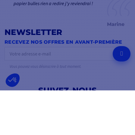
papier bulles rien a redire j'y reviendrai !
Marine
NEWSLETTER
RECEVEZ NOS OFFRES EN AVANT-PREMIÈRE
OK
Vous pouvez vous désinscrire à tout moment.
SUIVEZ-NOUS
SUR LES RÉSEAUX SOCIAUX
Facebook
YouTube
Instagram