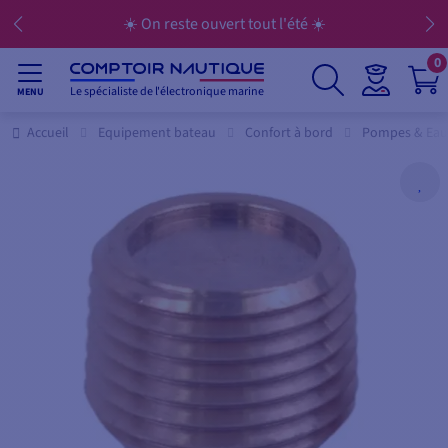
☀️ On reste ouvert tout l'été ☀️
0
Le spécialiste de l'électronique marine
MENU
Accueil
Equipement bateau
Confort à bord
Pompes & Eau