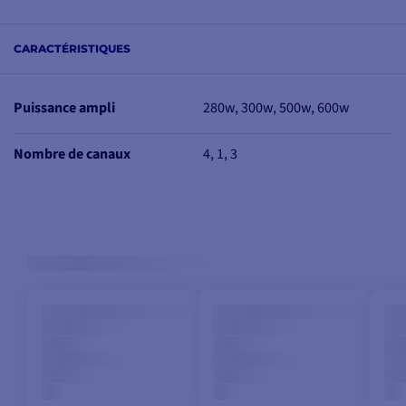
environnements marins
et extérieurs, le MX280/4
CARACTÉRISTIQUES
bénéficie d’un châssis en
aluminium moulé
recouvert d’une peinture
Puissance ampli
280w, 300w, 500w, 600w
résistante à la corrosion.
Nombre de canaux
4, 1, 3
Boîtier compact en
aluminium thermolaqué
Étanchéité IPX7 certifiée
pour usage marin
Visserie inox et
composants protégés
Fiabilité même dans des
conditions extrêmes
Son format réduit lui
permet d’être installé
facilement dans un