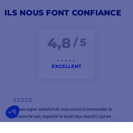
ILS NOUS FONT CONFIANCE
4,8
/ 5
EXCELLENT
Je suis super satisfait de mon achat (commander le
dimanche soir, expédié le lundi reçu mardi!) qui en
plus était à un super prix