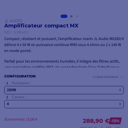
JL AUDIO
Amplificateur compact MX
RÉF.
JL98405
Compact, résistant et puissant, l’amplificateur marin JL Audio MX280/4
délivre 4 x 50 W en puissance continue RMS sous 4 ohms ou 2 x 140 W
en mode ponté.
Parfait pour les environnements humides, il intègre des filtres actifs,
une conception certifiée IPX7, et une technologie Class D NexD pour
une performance audio optimale à bord.
CONFIGURATION
5 CHOIX POSSIBLES
Puissance :
280W
Canaux :
4
Économisez 15,06 €
288,90 €
-13%