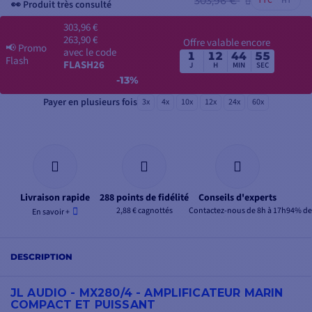
303,96 €
TTC
HT
👀 Produit très consulté
303,96 €
263,90 €
Offre valable encore
📢
Promo
avec le code
1
12
44
55
Flash
FLASH26
J
H
MIN
SEC
-13%
Payer en plusieurs fois
3x
4x
10x
12x
24x
60x
Livraison rapide
288 points de fidélité
Conseils d'experts
2,88 € cagnottés
Contactez-nous de 8h à 17h
94% de 
En savoir +
DESCRIPTION
JL AUDIO - MX280/4 - AMPLIFICATEUR MARIN
COMPACT ET PUISSANT