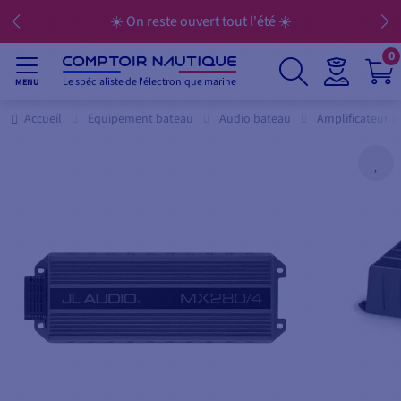
☀️ On reste ouvert tout l'été ☀️
0
Le spécialiste de l'électronique marine
MENU
Accueil
Equipement bateau
Audio bateau
Amplificateur a