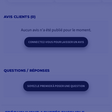
compartiment ou sous
un tableau de bord de
bateau ou véhicule tout-
AVIS CLIENTS (0)
terrain.
Aucun avis n'a été publié pour le moment.
CONNECTEZ-VOUS POUR LAISSER UN AVIS
UNE PUISSANCE
MAÎTRISÉE
Grâce à la technologie
Class D NexD, cet
amplificateur délivre un
QUESTIONS / RÉPONSES
son puissant et précis
tout en limitant la
SOYEZ LE PREMIER À POSER UNE QUESTION
consommation
électrique.
Puissance 4 x 50 W RMS
sous 4 ohms