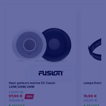
Haut-parleurs marine XS Classic
Lampe frontale 
120W/200W/240W
à partir de
97,90 €
19,90 €
-10%
109,00 €
20,00 €
EN STOCK
EN STOCK