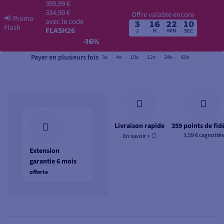
399,99 €
334,90 €
Offre valable encore
📢
Promo
avec le code
3
16
22
09
Flash
FLASH26
J
H
MIN
SEC
-16%
Payer en plusieurs fois
3x
4x
10x
12x
24x
60x
Livraison rapide
359 points de fidé
3,59 € cagnottés
En savoir +
Extension
garantie 6 mois
offerte