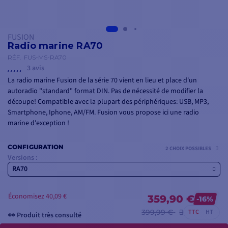
FUSION
Radio marine RA70
RÉF.
FUS-MS-RA70
3 avis
La radio marine Fusion de la série 70 vient en lieu et place d'un
autoradio "standard" format DIN. Pas de nécessité de modifier la
découpe! Compatible avec la plupart des périphériques: USB, MP3,
Smartphone, Iphone, AM/FM. Fusion vous propose ici une radio
marine d'exception !
Découvrez en produit complémentaire les
hauts parleurs bateau
CONFIGURATION
2 CHOIX POSSIBLES
Versions :
RA70
Économisez 40,09 €
359,90 €
-16%
👀 Produit très consulté
399,99 €
TTC
HT