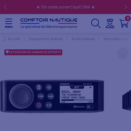
☀️ On reste ouvert tout l'été ☀️
0
Le spécialiste de l'électronique marine
MENU
Accueil
Equipement bateau
Audio bateau
Autoradio bate
EXTENSION DE GARANTIE OFFERTE