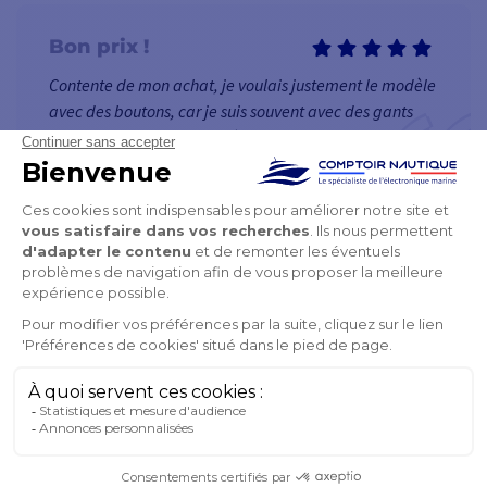
Bon prix !
Contente de mon achat, je voulais justement le modèle
avec des boutons, car je suis souvent avec des gants
l'hiver et elle fonctionne très bien !
03/01/2024 09:16
Carla
Format DIN pour
remplacer mon ancien
poste
Pas facile de trouver un autoradio au format classique.
Avec les filtres de ce site, j'ai trouvé ce modèle RA70.
Parfait pour mon besoin, et avec en + une qualité
sonore digne de boite de nuit.