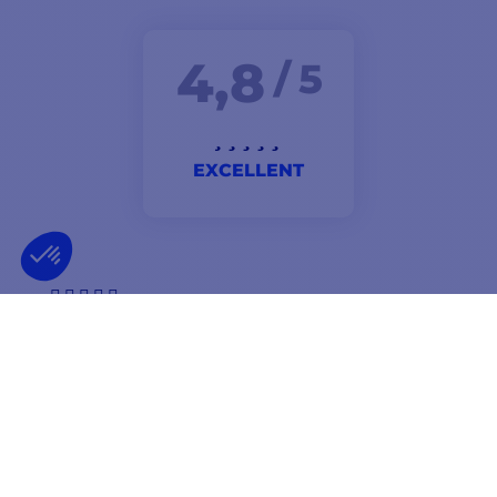
4,8
/ 5
EXCELLENT
Un rapport qualité prix inégalable et un service clients
SAV le meilleur des web marchand
Anselme
NEWSLETTER