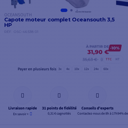
OCEANSOUTH
Capote moteur complet Oceansouth 3,5
HP
RÉF.
OSC-46.538.01
À PARTIR DE
-10%
31,90 €
35,63 €
TTC
HT
Payer en plusieurs fois
3x
4x
10x
12x
24x
60x
Livraison rapide
31 points de fidélité
Conseils d'experts
0,31 € cagnottés
Contactez-nous de 8h à 17h
94% de 
En savoir +