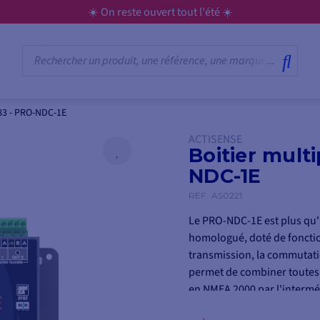
☀️ On reste ouvert tout l'été ☀️
83 - PRO-NDC-1E
ACTISENSE
Boitier mult
NDC-1E
RÉF.
AS0221
Le PRO-NDC-1E est plus qu'
homologué, doté de fonction
transmission, la commutatio
permet de combiner toutes l
en NMEA 2000 par l'intermé