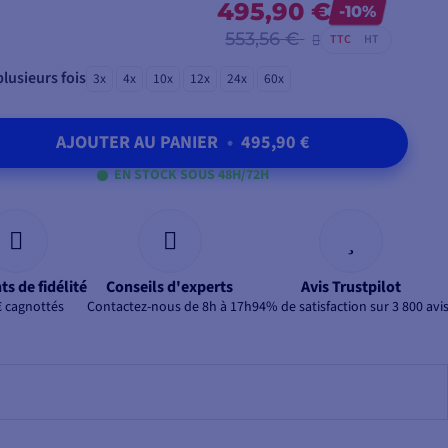
495,90 €
-10%
553,56 €
TTC
HT
lusieurs fois
3x
4x
10x
12x
24x
60x
AJOUTER AU PANIER
•
495,90 €
EN STOCK SOUS 48H/72H
ts de fidélité
Conseils d'experts
Avis Trustpilot
€ cagnottés
Contactez-nous de 8h à 17h
94% de satisfaction sur 3 800 avi