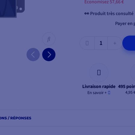
Économisez 57,66 €
👀 Produit très consulté
Payer en p
Livraison rapide
495 poin
4,95 
En savoir +
ONS / RÉPONSES