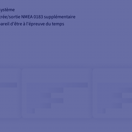
système
entrée/sortie NMEA 0183 supplémentaire
pareil d'être à l'épreuve du temps
de sortie ou une série d'autres états
facile
 les sorties @ pleine puissance dans des charges de 100 ohms)
n transitoire et protection ESD
2 voies, pas de 5,08 mm (12 à 30 AWG)
és
ble avec RS485