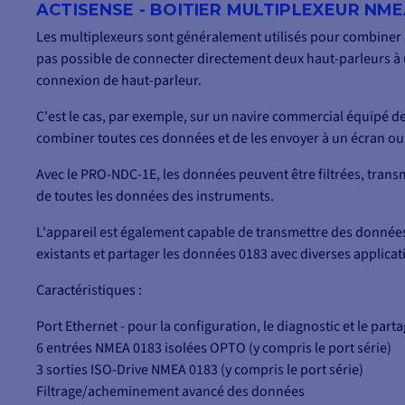
ACTISENSE - BOITIER MULTIPLEXEUR NME
Les multiplexeurs sont généralement utilisés pour combiner l
pas possible de connecter directement deux haut-parleurs à 
connexion de haut-parleur.
C'est le cas, par exemple, sur un navire commercial équipé 
combiner toutes ces données et de les envoyer à un écran ou 
Avec le PRO-NDC-1E, les données peuvent être filtrées, transm
de toutes les données des instruments.
L'appareil est également capable de transmettre des données 
existants et partager les données 0183 avec diverses applica
Caractéristiques :
Port Ethernet - pour la configuration, le diagnostic et le pa
6 entrées NMEA 0183 isolées OPTO (y compris le port série)
3 sorties ISO-Drive NMEA 0183 (y compris le port série)
Filtrage/acheminement avancé des données