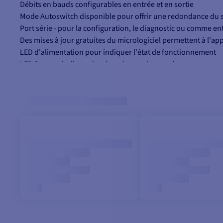
Débits en bauds configurables en entrée et en sortie
Mode Autoswitch disponible pour offrir une redondance du 
Port série - pour la configuration, le diagnostic ou comme 
Des mises à jour gratuites du micrologiciel permettent à l'ap
LED d'alimentation pour indiquer l'état de fonctionnement
LED Rx pour indiquer les données sur les entrées
LED d'état (bicolore) pour indiquer la surcharge des données 
Montage sur rail DIN ou sur panneau
Connecteurs à vis enfichables pour une installation rapide et 
Tension d'alimentation d'entrée 9 à 35 V DC
Courant d'alimentation d'entrée 150mA max @ 12V DC (toutes
Protection d'entrée Inversion de polarité continue, surtensio
Connecteur d'alimentation d'entrée Borne à vis enfichable à 
Nombre de ports d'entrée : 5 NMEA 0183 isolés
Nombre de ports de sortie / Talker : 2 Talkers NMEA 0183 isol
Entièrement compatible NMEA 0183, RS422 & RS232. Compati
Vitesse / débit en bauds : 4800 à 38400 bps
Dimensions 139 mm (L) x 98 mm (H) x 26 mm (P)
Poids 360g