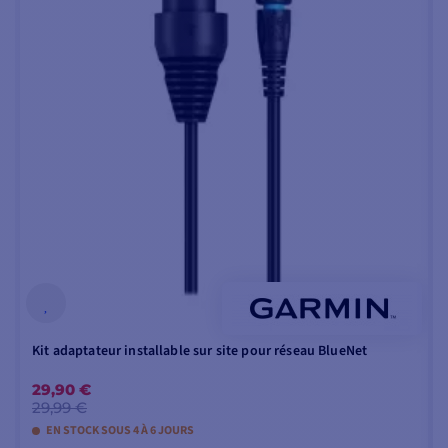
Le GMS 10 est un
appareil solide qui
supporte bien la
corrosion marine.
Les connexions et les
couvercles sont
imperméables
, ce qui
préserve les ports de
données non utilisés de
l'humidité.
POINTS PRINCIPAUX :
CONTENU DE LA BOITE
:
10 ports Marine Network
Kit adaptateur installable sur site pour réseau BlueNet
1 - Commutateur réseau
Prolonge le réseau Garmin
29,90 €
Marine Network GMS 10
Network
29,99 €
1 - Câble d'alimentation
Connecte les produits Garmin
EN STOCK SOUS 4 À 6 JOURS
1 - Kit de montage
entre eux