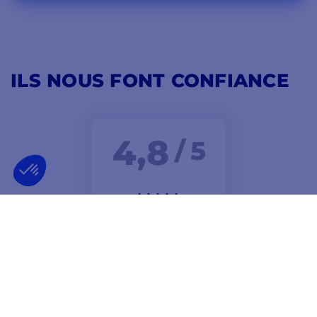
ILS NOUS FONT CONFIANCE
4,8
/ 5
EXCELLENT
Livraison rapide À recommander