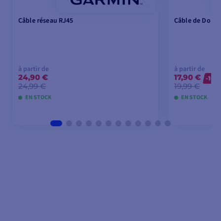
Câble réseau RJ45
Câble de Dorsa
à partir de
à partir de
24,90 €
17,90 €
-10%
24,99 €
19,99 €
EN STOCK
EN STOCK
VOIR LES MODÈLES
VOI