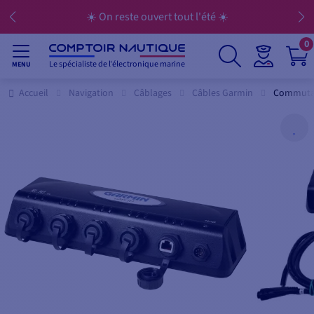
☀️ On reste ouvert tout l'été ☀️
0
Le spécialiste de l'électronique marine
MENU
Accueil
Navigation
Câblages
Câbles Garmin
Commutat