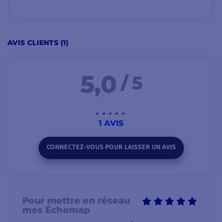
1 - Câble réseau Marine
Fonctionne avec la passerelle
Network (RJ45)
BlueNet 30
1 - Documentation en PDF
AJOUTER AU PANIER
AVIS CLIENTS (1)
5,0
/ 5
1 AVIS
CONNECTEZ-VOUS POUR LAISSER UN AVIS
Pour mettre en réseau
mes Échomap