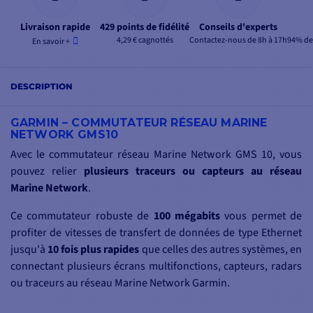
Livraison rapide
429 points de fidélité
Conseils d'experts
4,29 € cagnottés
Contactez-nous de 8h à 17h
94% de 
En savoir +
DESCRIPTION
GARMIN – COMMUTATEUR RÉSEAU MARINE
NETWORK GMS10
Avec le commutateur réseau Marine Network GMS 10, vous
pouvez relier
plusieurs traceurs ou capteurs au réseau
Marine Network
.
Ce commutateur robuste de
100 mégabits
vous permet de
profiter de vitesses de transfert de données de type Ethernet
jusqu'à
10 fois plus rapides
que celles des autres systèmes, en
connectant plusieurs écrans multifonctions, capteurs, radars
ou traceurs au réseau Marine Network Garmin.