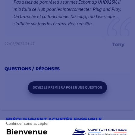
Pas assez de port réseau sur mes Échomap UHD92SV, il
m’a fallu ce Hub pour les interconnecter. Plug and Play.
On branche et ça fonctionne. Du coup, ma Livescope
s’affiche sur tous les écrans. Reçu en 48h.
22/03/2022 21:47
Tony
QUESTIONS / RÉPONSES
SOYEZ LE PREMIER À POSER UNE QUESTION
FRÉQUEMMENT ACHETÉS ENSEMBLE