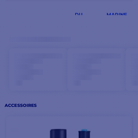
DU MARINE
NETWORK AU
BLUENET
Le GMS 10 et le réseau
Marine Network sont
très faciles à utiliser
, car
tous les appareils sont
reconnus et disponibles
dès qu'ils sont reliés au
réseau (Plug 'n' Play).
Vous pouvez aussi
agrandir votre système
en branchant des unités
ACCESSOIRES
et des écrans en plus
avec le même câble de
données aux ports
réseau du GMS 10.