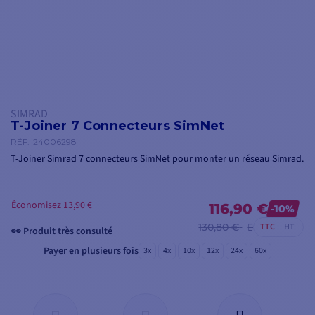
SIMRAD
T-Joiner 7 Connecteurs SimNet
RÉF.
24006298
T-Joiner Simrad 7 connecteurs SimNet pour monter un réseau Simrad.
Économisez 13,90 €
116,90 €
-10%
130,80 €
TTC
HT
👀 Produit très consulté
Payer en plusieurs fois
3x
4x
10x
12x
24x
60x