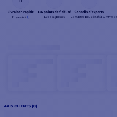
Livraison rapide
116 points de fidélité
Conseils d'experts
1,16 € cagnottés
Contactez-nous de 8h à 17h
94% de 
En savoir +
AVIS CLIENTS (0)