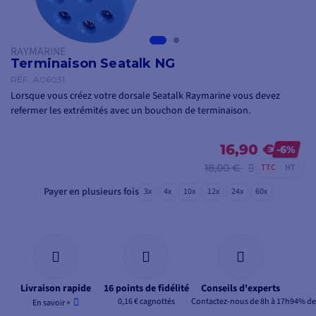
RAYMARINE
Terminaison Seatalk NG
RÉF.
A06031
Lorsque vous créez votre dorsale Seatalk Raymarine vous devez
refermer les extrémités avec un bouchon de terminaison.
16,90 €
-6%
18,00 €
TTC
HT
Payer en plusieurs fois
3x
4x
10x
12x
24x
60x
Livraison rapide
16 points de fidélité
Conseils d'experts
0,16 € cagnottés
Contactez-nous de 8h à 17h
94% de 
En savoir +