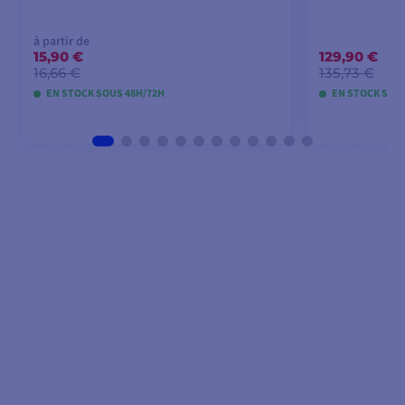
à partir de
15,90 €
129,90 €
16,66 €
135,73 €
EN STOCK SOUS 48H/72H
EN STOCK SOU
VOIR LES MODÈLES
AJOU