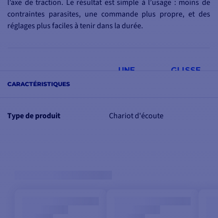
l’axe de traction. Le résultat est simple à l’usage : moins de
contraintes parasites, une commande plus propre, et des
réglages plus faciles à tenir dans la durée.
UNE GLISSE
AGRÉABLE, MÊME
CARACTÉRISTIQUES
SOUS CHARGE
Le roulement à billes
Torlon est la clé du
Type de produit
Chariot d'écoute
confort à la manœuvre.
Le chariot se déplace de
façon plus progressive,
ce qui aide à doser
finement la puissance et
l’angle de la bôme, sans
devoir forcer ou s’y
reprendre à deux fois.