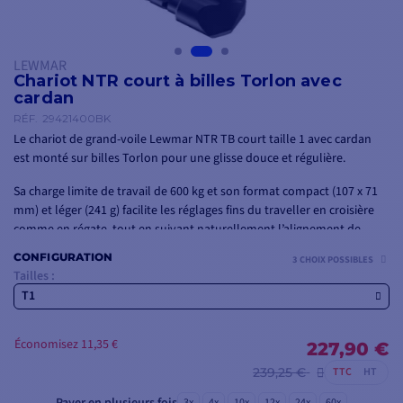
LEWMAR
Chariot NTR court à billes Torlon avec
cardan
RÉF.
29421400BK
Le chariot de grand-voile Lewmar NTR TB court taille 1 avec cardan
est monté sur billes Torlon pour une glisse douce et régulière.
Sa charge limite de travail de 600 kg et son format compact (107 x 71
mm) et léger (241 g) facilite les réglages fins du traveller en croisière
comme en régate, tout en suivant naturellement l’alignement de
l’écoute.
CONFIGURATION
3 CHOIX POSSIBLES
Tailles :
T1
Économisez 11,35 €
227,90 €
239,25 €
TTC
HT
3x
4x
10x
12x
24x
60x