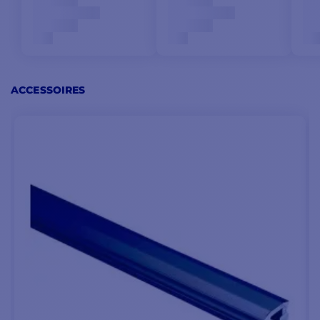
Charge limite de travail :
600 kg
Format court, pratique
sur les rails compacts
Dimensions (Lxl) : 107 x
ACCESSOIRES
71 mm
Poids 241 g
Sur un voilier de
croisière, on gagne en
sérénité. En navigation
plus sportive, on y gagne
en précision, surtout
quand les réglages
s’enchaînent.
CONTENU DE LA BOITE
POINTS PRINCIPAUX :