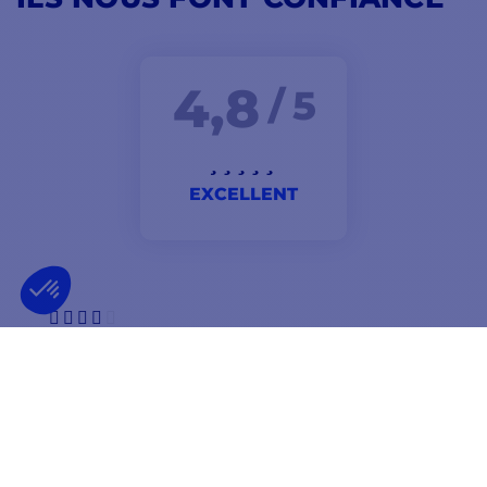
4,8
/ 5
EXCELLENT
Le colis est parti rapidement et bien emballé. Mais.j ai
payer 52 euros pour avoir en chrono et je.l ai reçu en 72
h . Je.l ai indiqué mais vous n avez rien voulu savoir et
aucun geste de votre part !.très déçu par votre réaction
donc !! Surtout que chrono fait un geste à l expéditeur
lui !!!