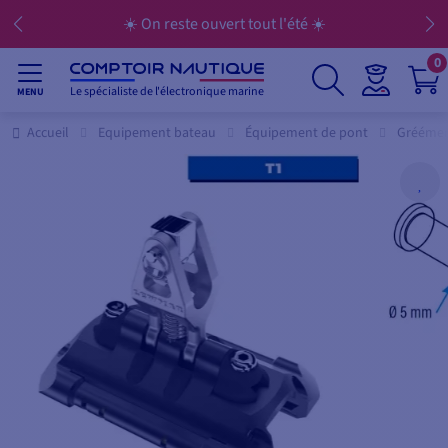
☀️ On reste ouvert tout l'été ☀️
0
Le spécialiste de l'électronique marine
MENU
Accueil
Equipement bateau
Équipement de pont
Grééme