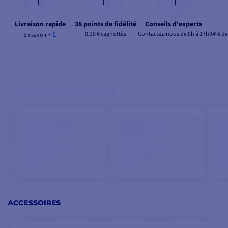
Livraison rapide
38 points de fidélité
Conseils d'experts
0,38 € cagnottés
Contactez-nous de 8h à 17h
94% de 
En savoir +
ACCESSOIRES