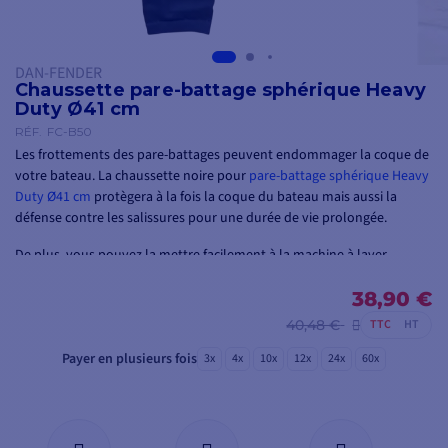
DAN-FENDER
Chaussette pare-battage sphérique Heavy
Duty Ø41 cm
RÉF.
FC-B50
Les frottements des pare-battages peuvent endommager la coque de
votre bateau. La chaussette noire pour
pare-battage sphérique Heavy
Duty Ø41 cm
protègera à la fois la coque du bateau mais aussi la
défense contre les salissures pour une durée de vie prolongée.
De plus, vous pouvez la mettre facilement à la machine à laver.
38,90 €
40,48 €
TTC
HT
Payer en plusieurs fois
3x
4x
10x
12x
24x
60x