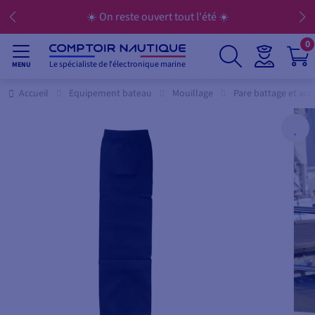
☀️ On reste ouvert tout l'été ☀️
0
Le spécialiste de l'électronique marine
MENU
Accueil
Equipement bateau
Mouillage
Pare battage et acc