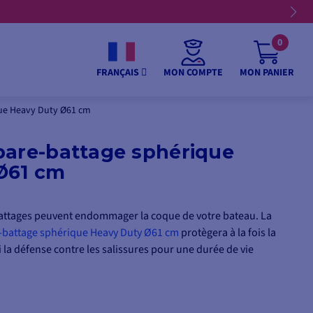
0
MON COMPTE
MON PANIER
FRANÇAIS
que Heavy Duty Ø61 cm
pare-battage sphérique
Ø61 cm
attages peuvent endommager la coque de votre bateau. La
-battage sphérique Heavy Duty Ø61 cm
protègera à la fois la
la défense contre les salissures pour une durée de vie
tre facilement à la machine à laver.