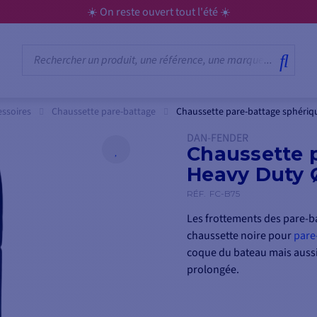
☀️ On reste ouvert tout l'été ☀️
essoires
Chaussette pare-battage
Chaussette pare-battage sphéri
DAN-FENDER
Chaussette 
Heavy Duty 
RÉF.
FC-B75
Les frottements des pare-b
chaussette noire pour
pare
coque du bateau mais aussi 
prolongée.
De plus, vous pouvez la met