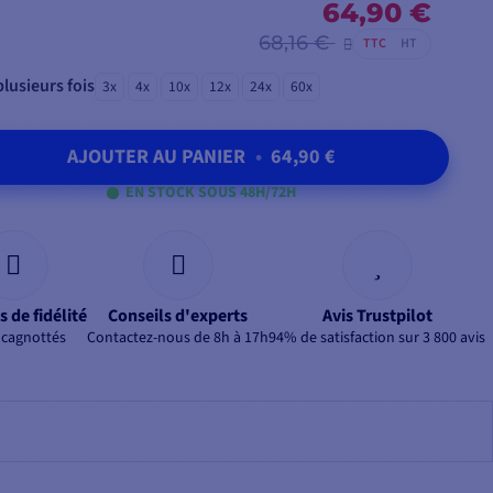
64,90 €
68,16 €
TTC
HT
lusieurs fois
3x
4x
10x
12x
24x
60x
AJOUTER AU PANIER
•
64,90 €
EN STOCK SOUS 48H/72H
s de fidélité
Conseils d'experts
Avis Trustpilot
 cagnottés
Contactez-nous de 8h à 17h
94% de satisfaction sur 3 800 avis