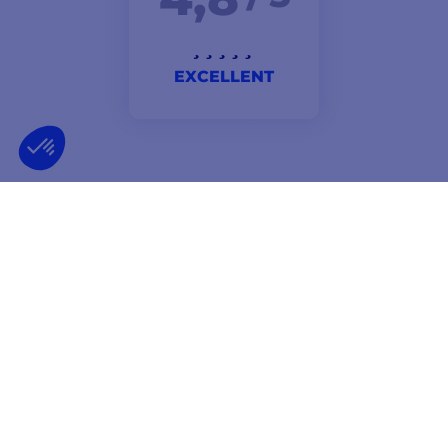
EXCELLENT
Excellent travail. Service client très réactif et
professionnel. Remboursement effectué dans la
journée sur simple demande. Informations sur les
délais d'approvisionnement suivis. À recommander.
Urbain
NEWSLETTER
RECEVEZ NOS OFFRES EN AVANT-PREMIÈRE