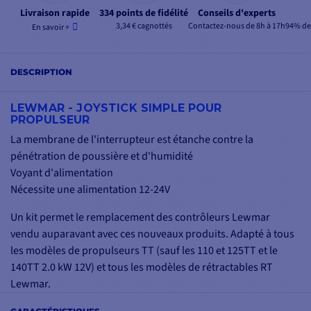
Livraison rapide
334 points de fidélité
Conseils d'experts
3,34 € cagnottés
Contactez-nous de 8h à 17h
94% de 
En savoir +
DESCRIPTION
LEWMAR - JOYSTICK SIMPLE POUR
PROPULSEUR
La membrane de l'interrupteur est étanche contre la
pénétration de poussière et d'humidité
Voyant d'alimentation
Nécessite une alimentation 12-24V
Un kit permet le remplacement des contrôleurs Lewmar
vendu auparavant avec ces nouveaux produits. Adapté à tous
les modèles de propulseurs TT (sauf les 110 et 125TT et le
140TT 2.0 kW 12V) et tous les modèles de rétractables RT
Lewmar.