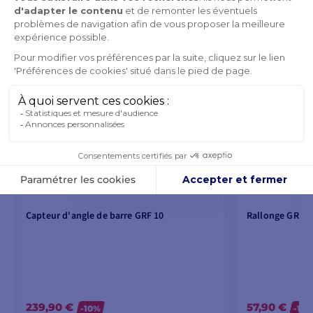
Capteur d'angle de barre GRF 10
Rallonge GRF 1
239,90 €
57,90 €
-10%
-10