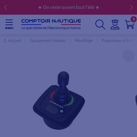
☀️ On reste ouvert tout l'été ☀️
0
Le spécialiste de l'électronique marine
MENU
Accueil
Equipement bateau
Mouillage
Propulseur d'étrav