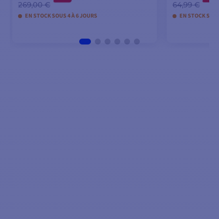
269,00 €
64,99 €
EN STOCK SOUS 4 À 6 JOURS
EN STOCK SOUS
AJOUTER AU PANIER
AJOU