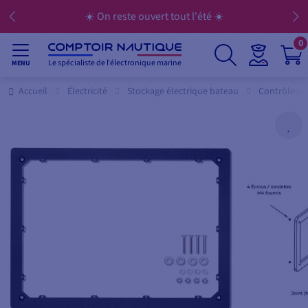
☀️ On reste ouvert tout l'été ☀️
0
Le spécialiste de l'électronique marine
MENU
Accueil
Électricité
Stockage électrique bateau
Contrôleurs