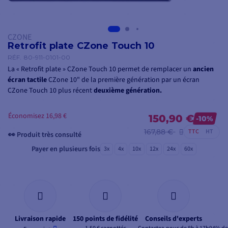
CZONE
Retrofit plate CZone Touch 10
RÉF.
80-911-0101-00
La « Retrofit plate » CZone Touch 10 permet de remplacer un
ancien
écran tactile
CZone 10" de la première génération par un écran
CZone Touch 10 plus récent
deuxième génération.
Économisez 16,98 €
150,90 €
-10%
👀 Produit très consulté
167,88 €
TTC
HT
Payer en plusieurs fois
3x
4x
10x
12x
24x
60x
Livraison rapide
150 points de fidélité
Conseils d'experts