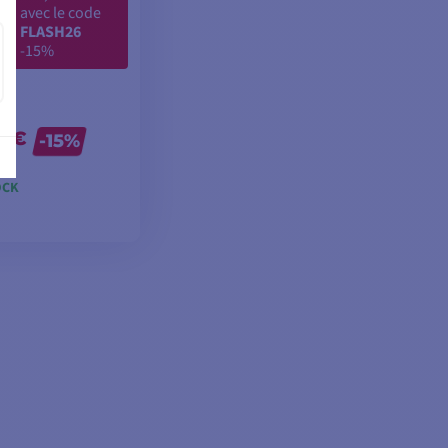
mo
avec le code
FLASH26
-15%
0 €
-15%
 €
OCK
TER AU PANIER