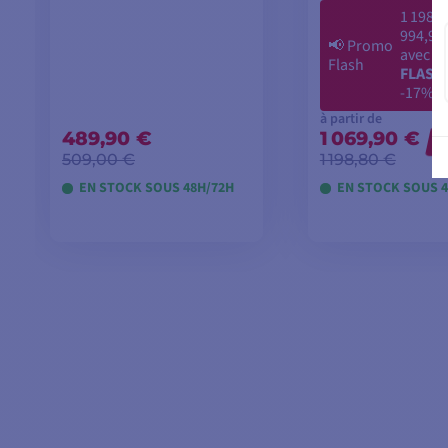
1 198,8
994,90
📢
Promo
avec le
Flash
FLASH
-17%
à partir de
489,90 €
1 069,90 €
-
509,00 €
1 198,80 €
EN STOCK SOUS 48H/72H
EN STOCK SOUS 4
AJOUTER AU PANIER
VOIR LES MO