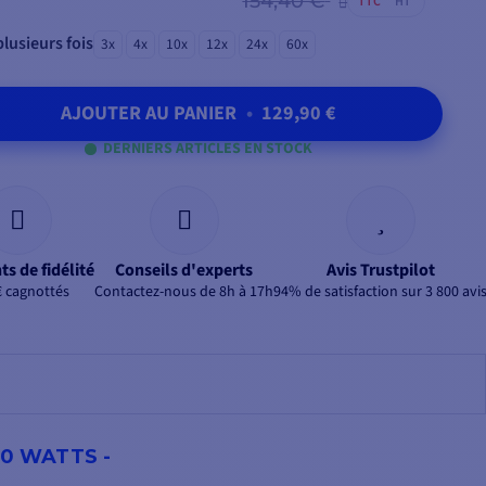
154,40 €
TTC
HT
lusieurs fois
3x
4x
10x
12x
24x
60x
AJOUTER AU PANIER
•
129,90 €
DERNIERS ARTICLES EN STOCK
ts de fidélité
Conseils d'experts
Avis Trustpilot
€ cagnottés
Contactez-nous de 8h à 17h
94% de satisfaction sur 3 800 avi
20 WATTS -