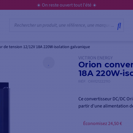
☀️ On reste ouvert tout l'été ☀️
ur de tension 12/12V 18A 220W-isolation galvanique
VICTRON ENERGY
Orion conver
18A 220W-iso
RÉF.
ORI121222110
Ce convertisseur DC/DC Orio
partir d'une alimentation de
Économisez 24,50 €