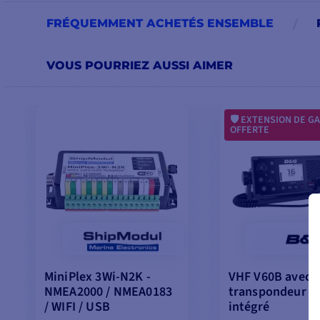
FRÉQUEMMENT ACHETÉS ENSEMBLE
VOUS POURRIEZ AUSSI AIMER
EXTENSION DE GA
OFFERTE
MiniPlex 3Wi-N2K -
VHF V60B avec
NMEA2000 / NMEA0183
transpondeur A
/ WIFI / USB
intégré