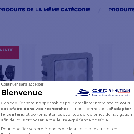
PRODUITS DE LA MÊME CATÉGORIE
PRODUIT
RANTIE
Projecteur de travail
VHF RT
IS
LED 120W 9-48V