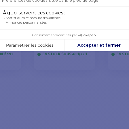
📢
Pro
0 €
Flash
 €
 code
26
218,90 €
278,9
17%
-10%
244,82 €
299,00
8H/72H
EN STOCK SOUS 48H/72H
EN ST
DÈLES
AJOUTER AU PANIER
AJOU