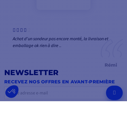
Achat d'un sondeur pas encore monté, la livraison et
emballage ok rien à dire ..
Rémi
NEWSLETTER
RECEVEZ NOS OFFRES EN AVANT-PREMIÈRE
OK
Vous pouvez vous désinscrire à tout moment.