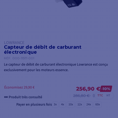
LOWRANCE
Capteur de débit de carburant
électronique
RÉF.
000-11517-001
Le capteur de débit de carburant électronique Lowrance est conçu
exclusivement pour les moteurs essence.
Économisez 29,90 €
256,90 €
-10%
286,80 €
TTC
HT
👀 Produit très consulté
Payer en plusieurs fois
3x
4x
10x
12x
24x
60x