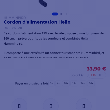
HUMMINBIRD
Cordon d'alimentation Helix
RÉF.
SW-011
Ce cordon d'alimentation 12V avec ferrite dispose d'une longueur de
160 cm. Il prévu pour tous les sondeurs et combinés Helix
Humminbird.
Il comporte à une extrémité un connecteur standard Humminbird, et
de l'autre 2 fils à relier à la source d'alimentation du bateau.
33,90 €
35,00 €
TTC
HT
Payer en plusieurs fois
3x
4x
10x
12x
24x
60x