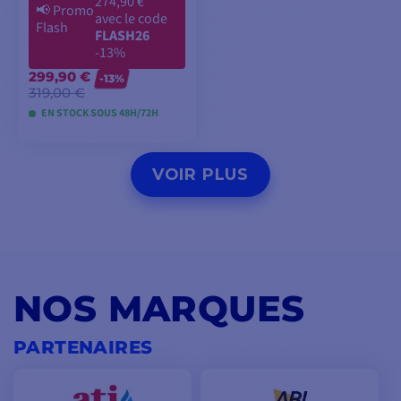
274,90 €
📢
Promo
avec le code
Flash
FLASH26
-13%
299,90 €
-13%
319,00 €
EN STOCK SOUS 48H/72H
AJOUTER AU
VOIR PLUS
PANIER
NOS MARQUES
PARTENAIRES