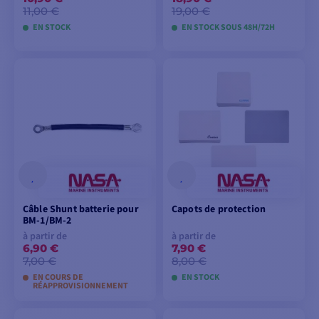
11,00 €
19,00 €
EN STOCK
EN STOCK SOUS 48H/72H
AJOUTER AU
AJOUTER AU
PANIER
PANIER
Câble Shunt batterie pour
Capots de protection
BM-1/BM-2
à partir de
à partir de
6,90 €
7,90 €
7,00 €
8,00 €
EN COURS DE
EN STOCK
RÉAPPROVISIONNEMENT