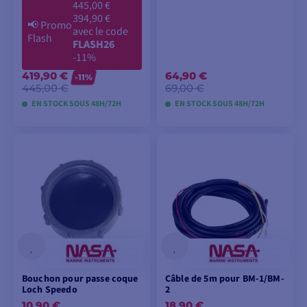
445,00 €
394,90 €
📢
Promo
avec le code
Flash
FLASH26
-11%
419,90 €
64,90 €
-11%
445,00 €
69,00 €
EN STOCK SOUS 48H/72H
EN STOCK SOUS 48H/72H
AJOUTER AU
AJOUTER AU
PANIER
PANIER
Bouchon pour passe coque
Câble de 5m pour BM-1/BM-
Loch Speedo
2
10,90 €
18,90 €