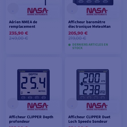
conçus pour résister aux conditions marines les plus
difficiles et vous garantir une navigation sûre et
agréable. Découvrez notre sélection de produits Nasa
Aérien NMEA de
Afficheur baromètre
Marine et commandez en ligne sur
remplacement
électronique MeteoMan
comptoirnautique.com.
235,90 €
205,90 €
249,00 €
219,00 €
DERNIERS ARTICLES EN
STOCK
AJOUTER AU
AJOUTER AU
PANIER
PANIER
Afficheur CLIPPER Depth
Afficheur CLIPPER Duet
profondeur
Loch Speedo Sondeur