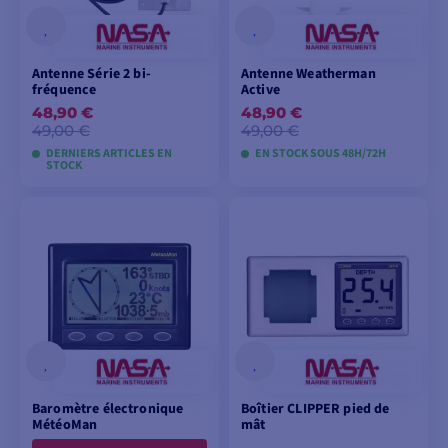
Antenne Série 2 bi-
Antenne Weatherman
fréquence
Active
48,90 €
48,90 €
49,00 €
49,00 €
DERNIERS ARTICLES EN
EN STOCK SOUS 48H/72H
STOCK
AJOUTER AU
AJOUTER AU
PANIER
PANIER
Baromètre électronique
Boîtier CLIPPER pied de
MétéoMan
mât