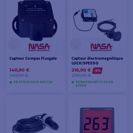
VOIR LES MODÈLES
VOIR LES MODÈLES
Capteur Compas Fluxgate
Capteur électromagnétique
LOCH/SPEEDO
140,90 €
216,90 €
-9%
149,00 €
239,00 €
EN STOCK SOUS 48H/72H
DERNIERS ARTICLES EN
STOCK
AJOUTER AU
AJOUTER AU
PANIER
PANIER