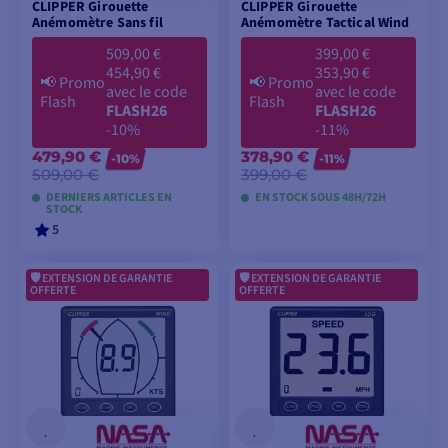
CLIPPER Girouette
CLIPPER Girouette
Anémomètre Sans fil
Anémomètre Tactical Wind
509,00 €
399,00 €
454,90 €
353,90 €
📢
Promo
📢
Promo
avec le code
avec le code
Flash
Flash
FLASH26
FLASH26
-10%
-11%
479,90 €
378,90 €
-10%
-11%
509,00 €
399,00 €
DERNIERS ARTICLES EN
EN STOCK SOUS 48H/72H
STOCK
5
EXTENSION DE GARANTIE
EXTENSION DE GARANTIE
AJOUTER AU
AJOUTER AU
OFFERTE
OFFERTE
PANIER
PANIER