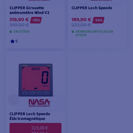
CLIPPER Girouette
CLIPPER Loch Speedo
anémomètre Wind V2
319,90 €
189,90 €
-13%
-14%
369,00 €
223,00 €
EN STOCK
DERNIERS ARTICLES EN
STOCK
5
AJOUTER AU
AJOUTER AU
PANIER
PANIER
CLIPPER Loch Speedo
Éléctromagnétique
319,00 €