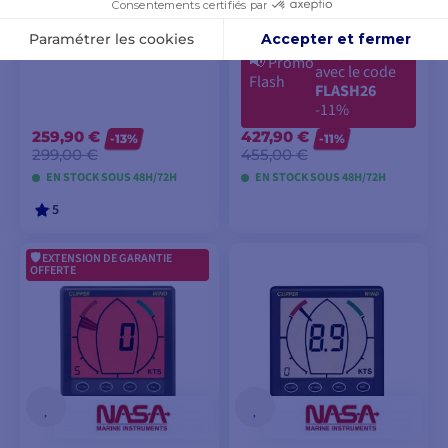
électromagnétique
455,00 €
402,90 €
📢
Promo
avec le code
Flash
FLASH26
-11%
259,90 €
427,90 €
-13%
-11%
299,00 €
455,00 €
EN STOCK SOUS 48H/72H
EN STOCK SOUS 48H/72H
5
EXTENSION DE GARANTIE
AJOUTER AU
AJOUTER AU
OFFERTE
PANIER
PANIER