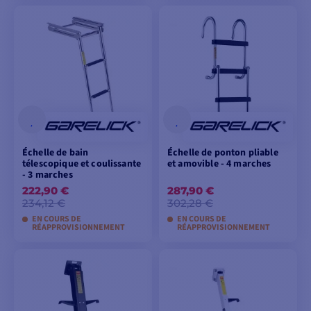
VOIR LES MODÈLES
VOIR LES MODÈLES
Échelle de bain
Échelle de ponton pliable
télescopique et coulissante
et amovible - 4 marches
- 3 marches
222,90 €
287,90 €
234,12 €
302,28 €
EN COURS DE
EN COURS DE
RÉAPPROVISIONNEMENT
RÉAPPROVISIONNEMENT
AJOUTER AU
AJOUTER AU
PANIER
PANIER