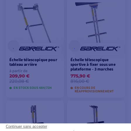
VOIR LES MODÈLES
AJOUTER AU
PANIER
Échelle télescopique pour
Échelle télescopique
tableau arrière
sportive à fixer sous une
plateforme - 3 marches
à partir de
209,90 €
775,90 €
220,08 €
816,00 €
EN STOCK SOUS 48H/72H
EN COURS DE
RÉAPPROVISIONNEMENT
VOIR LES MODÈLES
AJOUTER AU
PANIER