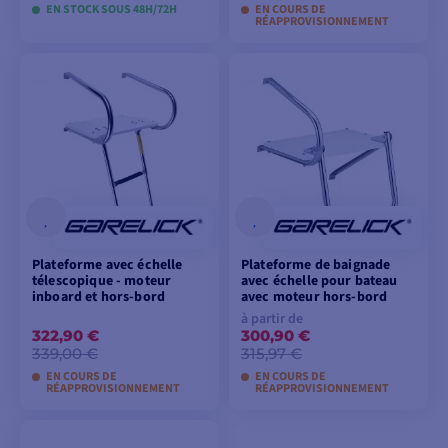
EN STOCK SOUS 48H/72H
EN COURS DE
RÉAPPROVISIONNEMENT
AJOUTER AU
AJOUTER AU
PANIER
PANIER
Plateforme avec échelle
Plateforme de baignade
télescopique - moteur
avec échelle pour bateau
inboard et hors-bord
avec moteur hors-bord
à partir de
322,90 €
300,90 €
339,00 €
315,97 €
EN COURS DE
EN COURS DE
RÉAPPROVISIONNEMENT
RÉAPPROVISIONNEMENT
AJOUTER AU
VOIR LES MODÈLES