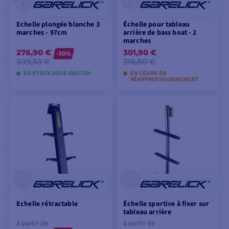
Echelle plongée blanche 3
Échelle pour tableau
marches - 97cm
arrière de bass boat - 2
marches
276,90 €
301,90 €
-10%
309,30 €
316,80 €
EN STOCK SOUS 48H/72H
EN COURS DE
RÉAPPROVISIONNEMENT
AJOUTER AU
AJOUTER AU
PANIER
PANIER
Echelle rétractable
Échelle sportive à fixer sur
tableau arrière
à partir de
à partir de