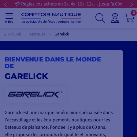
💳 Réglez vos achats en 3x, 4x, 10x, 12x… jusqu’à 60x
0
Le spécialiste de l'électronique marine
MENU
Accueil
Marques
Garelick
BIENVENUE DANS LE MONDE
DE
GARELICK
Garelick est une marque américaine spécialisée dans
l'accastillage et les équipements nautiques pour les
bateaux de plaisance. Fondée il y a plus de 60 ans,
elle propose des produits de qualité et innovants,