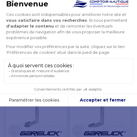
Échelle télescopique
Échelle télescopique
sportive à fixer sur tableau
sportive à fixer sur une
arrière
plateforme
à partir de
à partir de
523,90 €
422,90 €
550,95 €
444,24 €
EN COURS DE
EN COURS DE
RÉAPPROVISIONNEMENT
RÉAPPROVISIONNEMENT
VOIR LES MODÈLES
VOIR LES MODÈLES