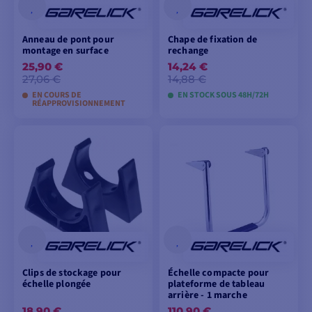
Anneau de pont pour
Chape de fixation de
montage en surface
rechange
25,90 €
14,24 €
27,06 €
14,88 €
EN COURS DE
EN STOCK SOUS 48H/72H
RÉAPPROVISIONNEMENT
AJOUTER AU
AJOUTER AU
PANIER
PANIER
Clips de stockage pour
Échelle compacte pour
échelle plongée
plateforme de tableau
arrière - 1 marche
18,90 €
110,90 €