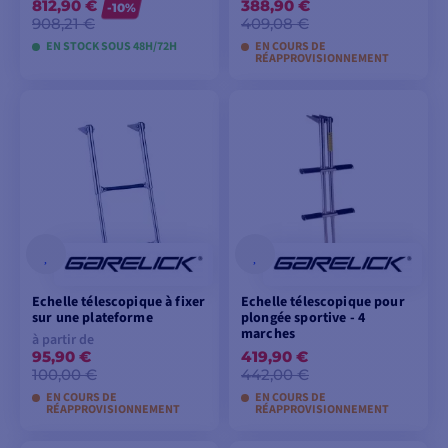
812,90 €
388,90 €
-10%
908,21 €
409,08 €
EN STOCK SOUS 48H/72H
EN COURS DE
RÉAPPROVISIONNEMENT
VOIR LES MODÈLES
VOIR LES MODÈLES
Echelle télescopique à fixer
Echelle télescopique pour
sur une plateforme
plongée sportive - 4
marches
à partir de
95,90 €
419,90 €
100,00 €
442,00 €
EN COURS DE
EN COURS DE
RÉAPPROVISIONNEMENT
RÉAPPROVISIONNEMENT