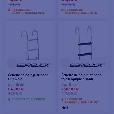
19,16 €
116,16 €
EN COURS DE
EN COURS DE
RÉAPPROVISIONNEMENT
RÉAPPROVISIONNEMENT
AJOUTER AU
AJOUTER AU
PANIER
PANIER
Échelle de bain plat-bord
Échelle de bain plat-bord
Gunwale
télescopique pliable
à partir de
à partir de
64,90 €
258,90 €
67,99 €
271,99 €
EN STOCK SOUS 48H/72H
EN COURS DE
RÉAPPROVISIONNEMENT
5