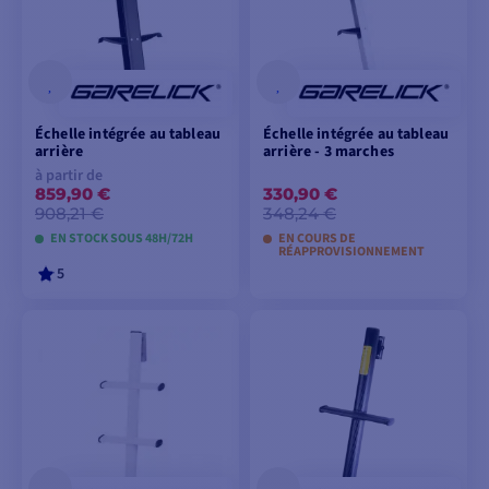
Échelle intégrée au tableau
Échelle intégrée au tableau
arrière
arrière - 3 marches
à partir de
859,90 €
330,90 €
908,21 €
348,24 €
EN STOCK SOUS 48H/72H
EN COURS DE
RÉAPPROVISIONNEMENT
5
VOIR LES MODÈLES
AJOUTER AU
PANIER