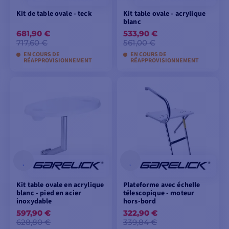
Kit de table ovale - teck
Kit table ovale - acrylique
blanc
681,90 €
533,90 €
717,60 €
561,00 €
EN COURS DE
EN COURS DE
RÉAPPROVISIONNEMENT
RÉAPPROVISIONNEMENT
AJOUTER AU
AJOUTER AU
PANIER
PANIER
Kit table ovale en acrylique
Plateforme avec échelle
blanc - pied en acier
télescopique - moteur
inoxydable
hors-bord
597,90 €
322,90 €
628,80 €
339,84 €