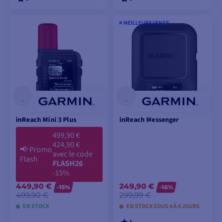
⭐️ MEILLEURE VENTE
VOIR LES MODÈLES
AJOUTER AU
PANIER
inReach Mini 3 Plus
inReach Messenger
499,90 €
424,90 €
📢
Promo
avec le code
Flash
FLASH26
-15%
449,90 €
249,90 €
-15%
-16%
499,90 €
299,99 €
EN STOCK
EN STOCK SOUS 4 À 6 JOURS