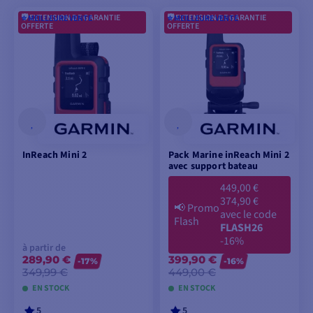
EXTENSION DE GARANTIE
EXTENSION DE GARANTIE
⭐️ MEILLEURE VENTE
⭐️ MEILLEURE VENTE
OFFERTE
OFFERTE
InReach Mini 2
Pack Marine inReach Mini 2
avec support bateau
449,00 €
374,90 €
📢
Promo
avec le code
Flash
FLASH26
-16%
à partir de
289,90 €
399,90 €
-17%
-16%
349,99 €
449,00 €
EN STOCK
EN STOCK
5
5