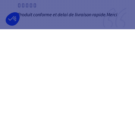
Produit conforme et delai de livraison rapide.Merci
Camille
NEWSLETTER
RECEVEZ NOS OFFRES EN AVANT-PREMIÈRE
OK
Vous pouvez vous désinscrire à tout moment.
SUIVEZ-NOUS
SUR LES RÉSEAUX SOCIAUX
Facebook
YouTube
Instagram