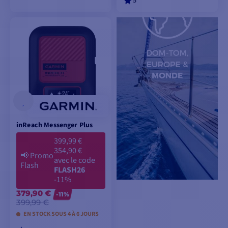
5
AJOUTER AU
AJOUTER AU
PANIER
PANIER
inReach Messenger Plus
399,99 €
354,90 €
📢
Promo
avec le code
Flash
FLASH26
-11%
379,90 €
-11%
399,99 €
EN STOCK SOUS 4 À 6 JOURS