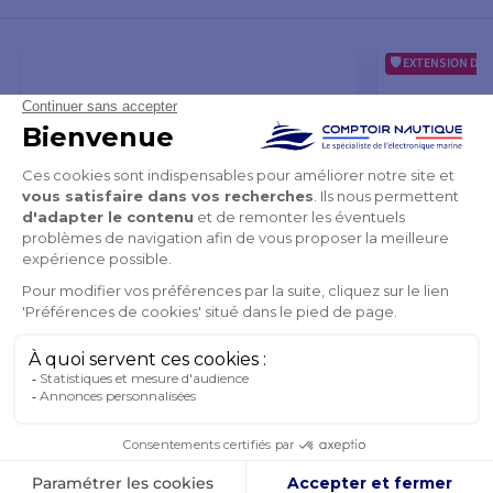
EXTENSION DE 
Etui de transport pour GPS
EchoMAP UHD2