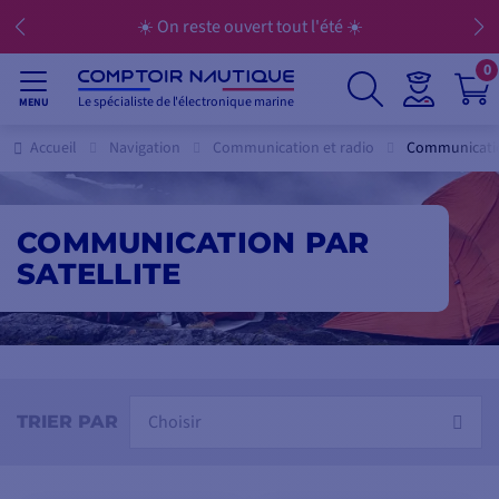
☀️ On reste ouvert tout l'été ☀️
0
Le spécialiste de l'électronique marine
MENU
Accueil
Navigation
Communication et radio
Communication
COMMUNICATION PAR
SATELLITE
Choisir
TRIER PAR