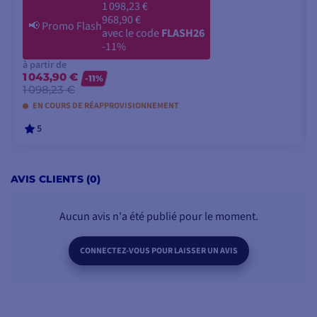
1 098,23 €
968,90 €
📢
Promo Flash
avec le code
FLASH26
-11%
à partir de
1 043,90 €
-11%
1 098,23 €
EN COURS DE RÉAPPROVISIONNEMENT
5
VOIR LES MODÈLES
AVIS CLIENTS (0)
Aucun avis n'a été publié pour le moment.
CONNECTEZ-VOUS POUR LAISSER UN AVIS