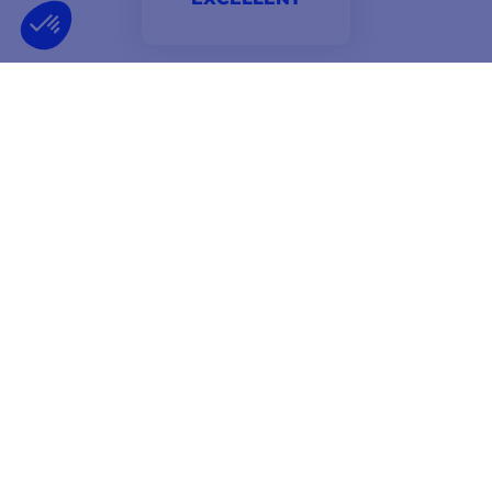
Très contente du service comme du personnel. Bonne
réactivité et rapidité de traitement. On se sent en
confiance.
Modeste
NEWSLETTER
RECEVEZ NOS OFFRES EN AVANT-PREMIÈRE
OK
Vous pouvez vous désinscrire à tout moment.