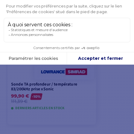
Sonde TA profondeur / température
83/200kHz prise xSonic
99,90 €
-10%
111,39 €
DERNIERS ARTICLES EN STOCK