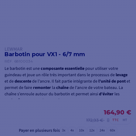
LEWMAR
Barbotin pour VX1 - 6/7 mm
RÉF.
68100034
Le barbotin est une
composante essentielle
pour utiliser votre
guindeau et joue un rôle très important dans le processus de
levage
et de
descente
de l'ancre. Il fait partie intégrante de
l'unité de pont
et
permet de faire
remonter
la
chaîne
de l'ancre de votre bateau. La
chaîne s'enroule autour du barbotin et permet ainsi
d'éviter
les
enchevêtrements
et les
nœuds
.
Le barbotin est compatible avec le guindeau VX1
300
ou
164,90 €
500W
et peut
accueillir une chaîne de
6-7mm
de diamètre ou un cordage de
12 à
172,93 €
TTC
HT
16mm
de diamètre.
Payer en plusieurs fois
3x
4x
10x
12x
24x
60x
Il peut aussi s'utiliser sur votre unité de pont
VX1
pour compléter