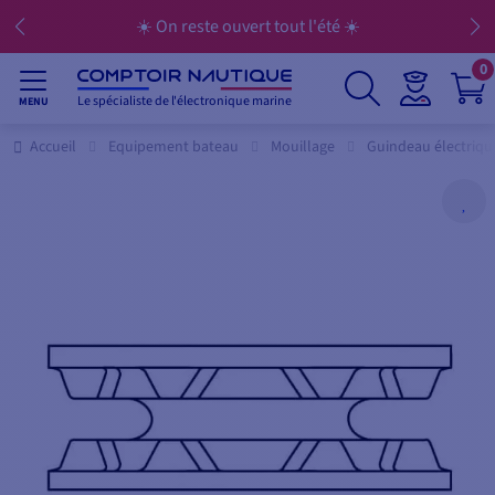
☀️ On reste ouvert tout l'été ☀️
0
Le spécialiste de l'électronique marine
MENU
Accueil
Equipement bateau
Mouillage
Guindeau électriqu