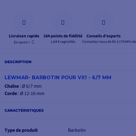
votre unité de pont.
Livraison rapide
164 points de fidélité
Conseils d'experts
1,64 € cagnottés
Contactez-nous de 8h à 17h
94% de 
En savoir +
DESCRIPTION
LEWMAR- BARBOTIN POUR VX1 - 6/7 MM
Chaîne
: Ø 6/7 mm
Corde
: Ø 12-16 mm
CARACTÉRISTIQUES
Type de produit
Barbotin