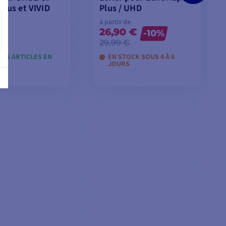
 Plus et VIVID
Plus / UHD
e
à partir de
 €
26,90 €
-10%
€
29,99 €
ERS ARTICLES EN
EN STOCK SOUS 4 À 6
JOURS
 LES MODÈLES
VOIR LES MODÈLES