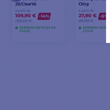
2D/ClearVü
Chirp
à partir de
à partir de
109,90 €
27,90 €
-14%
-6%
129,00 €
29,99 €
DERNIERS ARTICLES EN
DERNIERS ARTICL
STOCK
STOCK
VOIR LES MODÈLES
VOIR LES MO