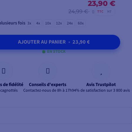
23,90 €
24,99 €
TTC
HT
lusieurs fois
3x
4x
10x
12x
24x
60x
AJOUTER AU PANIER
•
23,90 €
EN STOCK
s de fidélité
Conseils d'experts
Avis Trustpilot
 cagnottés
Contactez-nous de 8h à 17h
94% de satisfaction sur 3 800 avis