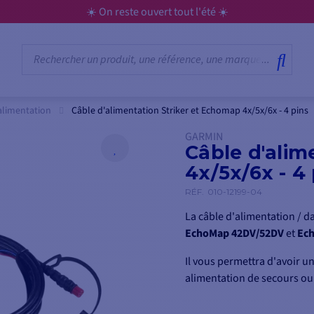
☀️ On reste ouvert tout l'été ☀️
alimentation
Câble d'alimentation Striker et Echomap 4x/5x/6x - 4 pins
GARMIN
Câble d'alim
4x/5x/6x - 4
RÉF.
010-12199-04
La câble d'alimentation / 
EchoMap 42DV/52DV
et
Ech
Il vous permettra d'avoir 
alimentation de secours ou
sur votre bateau.