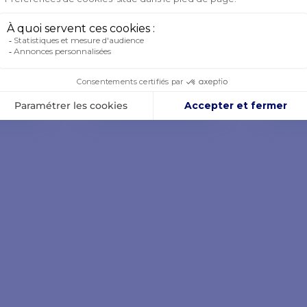
Striker
Striker
à partir d
à partir de
23,90
17,90 €
-10%
24,99 
19,99 €
ES EN
DERNI
EN STOCK
STOCK
DÈLES
VOIR LES MODÈLES
VOIR