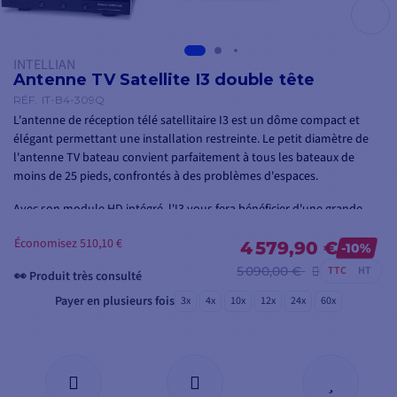
INTELLIAN
Antenne TV Satellite I3 double tête
RÉF.
IT-B4-309Q
L'antenne de réception télé satellitaire I3 est un dôme compact et
élégant permettant une installation restreinte. Le petit diamètre de
l'antenne TV bateau convient parfaitement à tous les bateaux de
moins de 25 pieds, confrontés à des problèmes d'espaces.
Avec son module HD intégré, l'I3 vous fera bénéficier d'une grande
variété de programmes HDTV, que vous soyez en navigation côtière
Économisez 510,10 €
ou en direction du grand large.
4 579,90 €
-10%
5 090,00 €
TTC
HT
👀 Produit très consulté
Payer en plusieurs fois
3x
4x
10x
12x
24x
60x