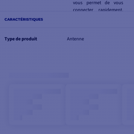
vous permet de vous
connecter rapidement,
et de maintenir un
CARACTÉRISTIQUES
verrouillage du signal
solide pour votre télé.
Type de produit
Antenne
La double tête LNB de
l'Intellian i3 permet de
brancher deux
récepteurs à cette
antenne.
Vous pourrez profiter
également d'une
réception de chaine de
télévision standard ou
HD grâce au module
HDTV intégré