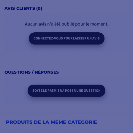
AVIS CLIENTS (0)
Aucun avis n'a été publié pour le moment.
INTERFACE WEB ET
CONNEXION WIFI
Le Wifi intégré permet à
CONNECTEZ-VOUS POUR LAISSER UN AVIS
l'ACU (Unité de contrôle)
d'être connecté sans fil.
Les PC, ordinateurs
portables et
smartphones peuvent
QUESTIONS / RÉPONSES
être utilisés pour se
connecter à l'ACU et
SOYEZ LE PREMIER À POSER UNE QUESTION
surveiller, contrôler et
modifier les paramètres
du système en Wifi.
PRODUITS DE LA MÊME CATÉGORIE