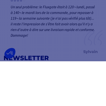
Un seul problème: le Fluxgate était à 120¬ lundi, passé
à 140¬ le mardi lors de la commande, pour repasser à
119¬ la semaine suivante (je n'ai pas vérifié plus tôt)...
il reste l'impression de s'être fait avoir alors qu'il n'y a
rien d'autre à dire sur une livraison rapide et conforme.
Dommage!
Sylvain
NEWSLETTER
RECEVEZ NOS OFFRES EN AVANT-PREMIÈRE
OK
Vous pouvez vous désinscrire à tout moment.
SUIVEZ-NOUS