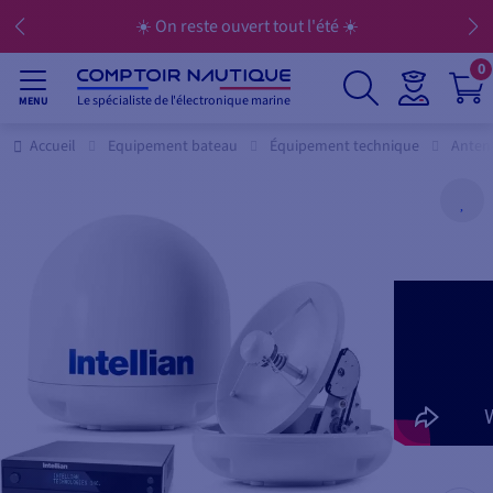
☀️ On reste ouvert tout l'été ☀️
0
Le spécialiste de l'électronique marine
MENU
Accueil
Equipement bateau
Équipement technique
Anten