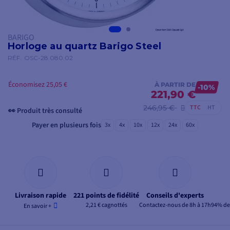
BARIGO
Horloge au quartz Barigo Steel
RÉF.
OSC-28.080.02
Économisez 25,05 €
À PARTIR DE
-10%
221,90 €
246,95 €
TTC
HT
👀 Produit très consulté
Payer en plusieurs fois
3x
4x
10x
12x
24x
60x
Livraison rapide
221 points de fidélité
Conseils d'experts
2,21 € cagnottés
Contactez-nous de 8h à 17h
94% de 
En savoir +