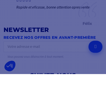
Rapide et eficasse, bonne attention apres vente
Félix
NEWSLETTER
RECEVEZ NOS OFFRES EN AVANT-PREMIÈRE
OK
Vous pouvez vous désinscrire à tout moment.
SUIVEZ-NOUS
SUR LES RÉSEAUX SOCIAUX
Facebook
YouTube
Instagram