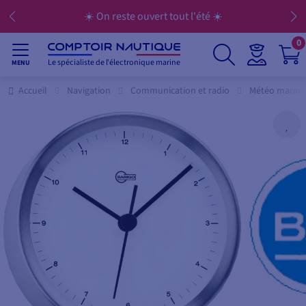
☀️ On reste ouvert tout l'été ☀️
0
Le spécialiste de l'électronique marine
MENU
Accueil
Navigation
Communication et radio
Météo marine