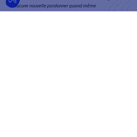
aucune nouvelle pardonner quand même
Clément
NEWSLETTER
RECEVEZ NOS OFFRES EN AVANT-PREMIÈRE
OK
Vous pouvez vous désinscrire à tout moment.
SUIVEZ-NOUS
SUR LES RÉSEAUX SOCIAUX
Facebook
YouTube
Instagram