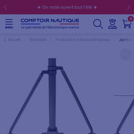
☀️ On reste ouvert tout l'été ☀️
0
Le spécialiste de l'électronique marine
MENU
Accueil
Électricité
Production d'électricité bateau
Jambes 