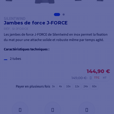
SILENTWIND
Jambes de force J-FORCE
RÉF.
SI-JFORCE
Les jambes de force J-FORCE de Silentwind en inox permet la fixation
du mat pour une attache solide et robuste même par temps agité.
Caractéristiques techniques :
2 tubes
Fabrication inox
Diamètre: 19 mm
144,90 €
Longueur (de chaque tube): 2 m
149,00 €
TTC
HT
Attention : il s'agit des deux tubes de chaque côté du visuel, pas du mât
Payer en plusieurs fois
3x
4x
10x
12x
24x
60x
central !