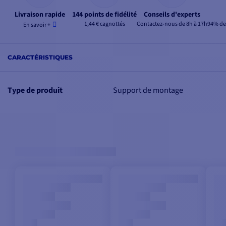
Livraison rapide
144 points de fidélité
Conseils d'experts
1,44 € cagnottés
Contactez-nous de 8h à 17h
94% de 
En savoir +
CARACTÉRISTIQUES
Type de produit
Support de montage